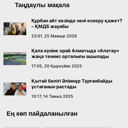
Қазақ тіліндегі «құт» концептісінің
Таңдаулы мақала
лингвомәдени сипаты
09:21, 21 Шілде 2026
Құрбан айт кезінде нені ескеру қажет?
– ҚМДБ жауабы
Абайдың адам тәрбиесі туралы
23:01, 25 Мамыр 2026
көзқарастарының өзектілігі
Қала күніне орай Алматыда «Алатау»
18:59, 20 Шілде 2026
жаңа теннис орталығы ашылады
17:05, 20 Қыркүйек 2025
Жасанды интеллект: адамзаттың көмекшісі
ме, әлде бәсекелесі ме?
Қытай билігі Әлімнұр Тұрғанбайды
18:16, 20 Шілде 2026
ұстағанын растады
10:17, 14 Тамыз 2025
Ұлттық архивтің ашылғанына 20 жыл: негізгі
жетістіктері мен даму бағыты
Ең көп пайдаланылған
17:09, 20 Шілде 2026