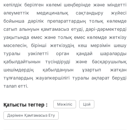
кепілдік берілген көлемі шеңберінде және міндетті
әлеуметтік медициналық сақтандыру жүйесі
бойынша дәрілік препараттардың толық көлемде
сатып алынуын қамтамасыз етуді, дәрі-дәрмектерді
уақытында емес және толық емес көлемде жеткізу
мәселесін, бірінші жеткізудің кеш мерзімін шешу
туралы уәкілетті орган қандай шараларды
қабылдайтынын түсіндіруді және басқарушылық
шешімдердің қабылдануын ұзартып жатқан
тұлғалардың жауапкершілігі туралы ақпарат беруді
талап етті.
Қатысты тегтер :
Мәжіліс
Цой
Дәрімен Қамтамасыз Ету