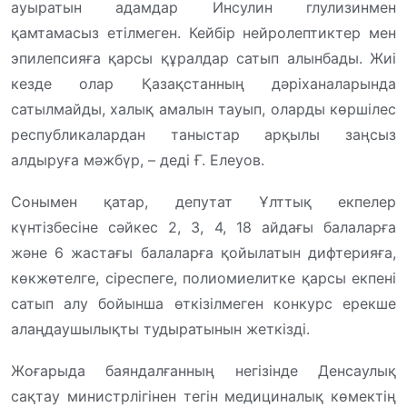
ауыратын адамдар Инсулин глулизинмен
қамтамасыз етілмеген. Кейбір нейролептиктер мен
эпилепсияға қарсы құралдар сатып алынбады. Жиі
кезде олар Қазақстанның дәріханаларында
сатылмайды, халық амалын тауып, оларды көршілес
республикалардан таныстар арқылы заңсыз
алдыруға мәжбүр, – деді Ғ. Елеуов.
Сонымен қатар, депутат Ұлттық екпелер
күнтізбесіне сәйкес 2, 3, 4, 18 айдағы балаларға
және 6 жастағы балаларға қойылатын дифтерияға,
көкжөтелге, сіреспеге, полиомиелитке қарсы екпені
сатып алу бойынша өткізілмеген конкурс ерекше
алаңдаушылықты тудыратынын жеткізді.
Жоғарыда баяндалғанның негізінде Денсаулық
сақтау министрлігінен тегін медициналық көмектің