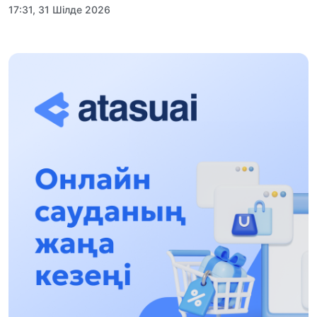
17:31, 31 Шілде 2026
Халықаралық «Формула-1 H2O» жарысын
Қонаев қаласында өткізу жоспарлануда
13:13, 30 Шілде 2026
Асхат Асылбеков: Күшті билікке күшті
тұлғалар керек!
12:01, 28 Шілде 2026
Абзал Достияр: Думан Мұхаметкәрімді
Алматы түрмесіне ауыстыруы мүмкін
16:15, 27 Шілде 2026
Өскенбай Құлатайұлы: Руханиятқа қызмет