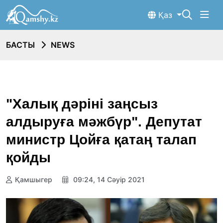
Қаз
БАСТЫ
NEWS
"Халық дәріні заңсыз
алдыруға мәжбүр". Депутат
министр Цойға қатаң талап
қойды
Қамшыгер
09:24, 14 Сәуір 2021