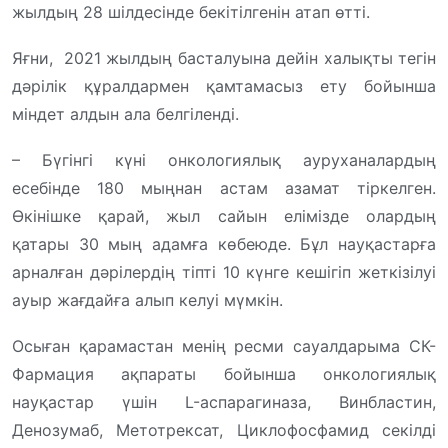
жылдың 28 шілдесінде бекітілгенін атап өтті.
Яғни, 2021 жылдың басталуына дейін халықты тегін
дәрілік құралдармен қамтамасыз ету бойынша
міндет алдын ала белгіленді.
– Бүгінгі күні онкологиялық ауруханалардың
есебінде 180 мыңнан астам азамат тіркелген.
Өкінішке қарай, жыл сайын елімізде олардың
қатары 30 мың адамға көбеюде. Бұл науқастарға
арналған дәрілердің тіпті 10 күнге кешігіп жеткізілуі
ауыр жағдайға алып келуі мүмкін.
Осыған қарамастан менің ресми сауалдарыма СК-
Фармация ақпараты бойынша онкологиялық
науқастар үшін L-аспарагиназа, Винбластин,
Денозумаб, Метотрексат, Циклофосфамид секілді