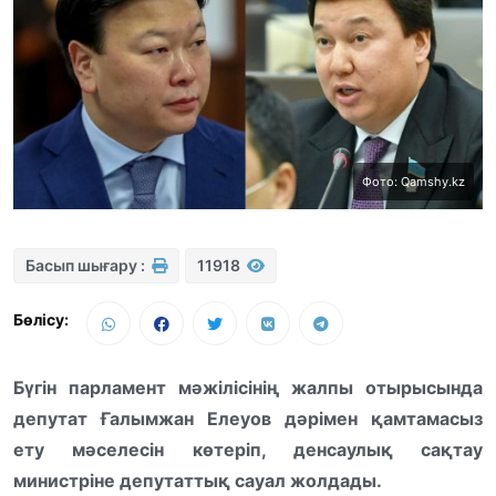
Фото: Qamshy.kz
Басып шығару :
11918
Бөлісу:
Бүгін парламент мәжілісінің жалпы отырысында
депутат Ғалымжан Елеуов
дәрімен қамтамасыз
ету мәселесін көтеріп, денсаулық сақтау
министріне депутаттық сауал жолдады.