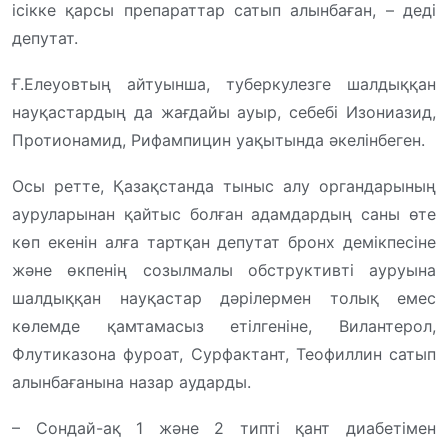
ісікке қарсы препараттар сатып алынбаған, – деді
депутат.
Ғ.Елеуовтың айтуынша, туберкулезге шалдыққан
науқастардың да жағдайы ауыр, себебі Изониазид,
Протионамид, Рифампицин уақытында әкелінбеген.
Осы ретте, Қазақстанда тыныс алу органдарының
ауруларынан қайтыс болған адамдардың саны өте
көп екенін алға тартқан депутат бронх демікпесіне
және өкпенің созылмалы обструктивті ауруына
шалдыққан науқастар дәрілермен толық емес
көлемде қамтамасыз етілгеніне, Вилантерол,
Флутиказона фуроат, Сурфактант, Теофиллин сатып
алынбағанына назар аударды.
– Сондай-ақ 1 және 2 типті қант диабетімен