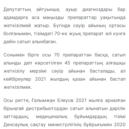
Депутаттың айтуынша, ауыр диагноздары бар
адамдарға аса маңызды препараттар уақытында
жеткізілмей жатыр. Бүгінде сәуір айының ортасы
болғанымен, тізімдегі 70-ке жуық препарат әлі күнге
дейін сатып алынбаған.
Сонымен бірге осы 70 препараттан басқа, сатып
алынды деп көрсетілген 45 препараттың алғашқы
жеткізілу мерзімі сәуір айынан басталады, ал
кейбіреулер 2021 жылдың қазан айынан бастап
жеткізілмек.
Осы ретте, Ғалымжан Елеуов 2021 жылға арналған
бірыңғай дистрибьютордан сатып алынатын дәрілік
заттардың, медициналық бұйымдардың тізімі
Денсаулық сақтау министрлігінің бұйрығымен 2020