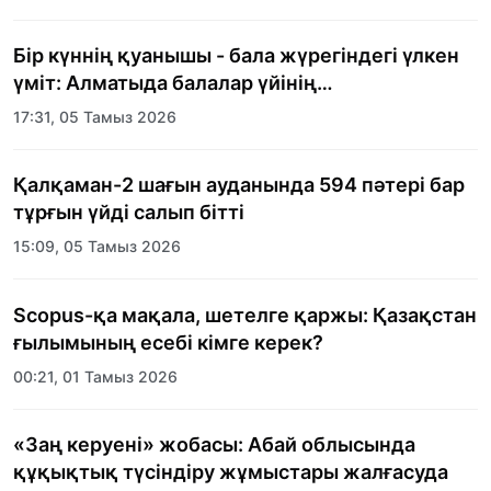
Бір күннің қуанышы - бала жүрегіндегі үлкен
үміт: Алматыда балалар үйінің
тәрбиеленушілеріне мерекелік күн
17:31, 05 Тамыз 2026
ұйымдастырылды
Қалқаман-2 шағын ауданында 594 пәтері бар
тұрғын үйді салып бітті
15:09, 05 Тамыз 2026
Scopus-қа мақала, шетелге қаржы: Қазақстан
ғылымының есебі кімге керек?
00:21, 01 Тамыз 2026
«Заң керуені» жобасы: Абай облысында
құқықтық түсіндіру жұмыстары жалғасуда