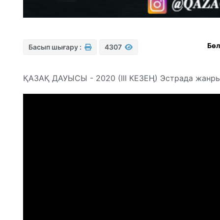
Бөл
Басып шығару :
4307
ҚАЗАҚ ДАУЫСЫ - 2020 (III КЕЗЕҢ) Эстрада жанр