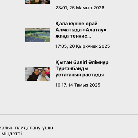
23:01, 25 Мамыр 2026
Қала күніне орай
Алматыда «Алатау»
жаңа теннис
орталығы ашылады
17:05, 20 Қыркүйек 2025
Қытай билігі Әлімнұр
Тұрғанбайды
ұстағанын растады
10:17, 14 Тамыз 2025
иалын пайдалану үшін
 міндетті