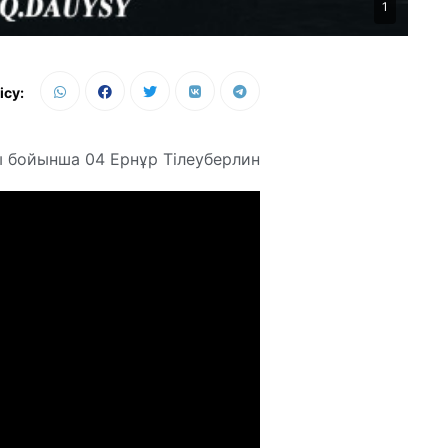
1
ісу:
ы бойынша 04 Ернұр Тілеуберлин