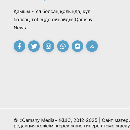
Қамшы - Ұл болсаң қолыңда, құл
болсаң төбеңде ойнайды!|Qamshy
News
© «Qamshy Media» ЖШС, 2012-2025 | Сайт матер
редакция келісімі керек және гиперсілтеме жасау