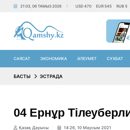
21:03, 06 ТАМЫЗ 2026
USD
470
EUR
545
RUB
5
САЯСАТ
ЭКОНОМИКА
ӘЛЕУМЕТ
СҰХБАТ
БАСТЫ
ЭСТРАДА
04 Ернұр Тілеуберл
Қазақ Дауысы
14:26, 10 Маусым 2021