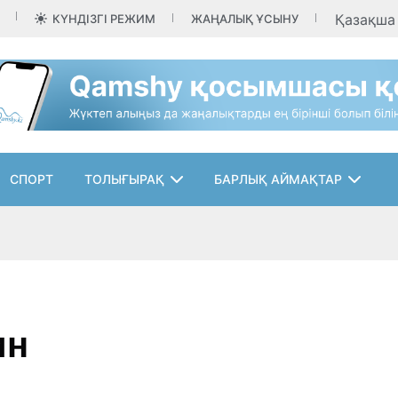
Қазақш
КҮНДІЗГІ РЕЖИМ
ЖАҢАЛЫҚ ҰСЫНУ
СПОРТ
ТОЛЫҒЫРАҚ
БАРЛЫҚ АЙМАҚТАР
ин