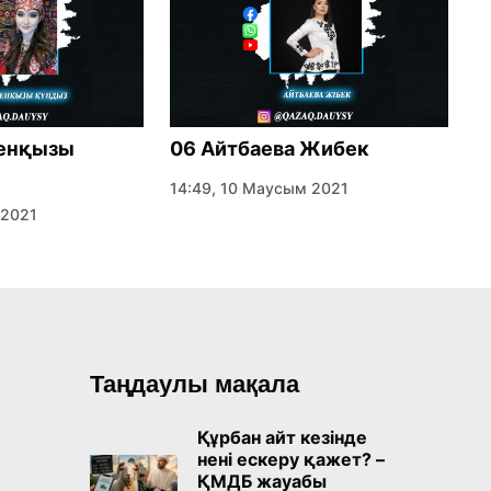
генқызы
06 Айтбаева Жибек
1
14:49, 10 Маусым 2021
1
 2021
Таңдаулы мақала
Құрбан айт кезінде
нені ескеру қажет? –
ҚМДБ жауабы