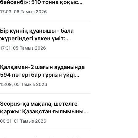
бейсенбі»: 510 тонна қоқыс
шығарылды
17:03, 06 Тамыз 2026
Бір күннің қуанышы - бала
жүрегіндегі үлкен үміт:
Алматыда балалар үйінің
17:31, 05 Тамыз 2026
тәрбиеленушілеріне мерекелік
күн ұйымдастырылды
Қалқаман-2 шағын ауданында
594 пәтері бар тұрғын үйді
салып бітті
15:09, 05 Тамыз 2026
Scopus-қа мақала, шетелге
қаржы: Қазақстан ғылымының
есебі кімге керек?
00:21, 01 Тамыз 2026