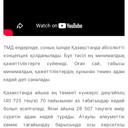
ТМД елдерінде, соның ішінде Қазақстанда абсолютті
концепция қолданылады. Бұл тәсіл ең минималдық
қажеттіліктерге сүйенеді. Оған сай, табысы
минималдық қажеттіліктердің құнынан төмен адам
кедей деп саналады.
Қазакстанда айына ең төменгі күнкөріс деңгейінің
(40 725 теңге) 70 пайызынан аз табатындар кедей
болып есептеледі. Яғни айына 28 507 теңгеге өмір
сүретін адам кедей тұрады. Атаулы әлеуметтік
көмек тағайындау барысында осы көрсеткіш