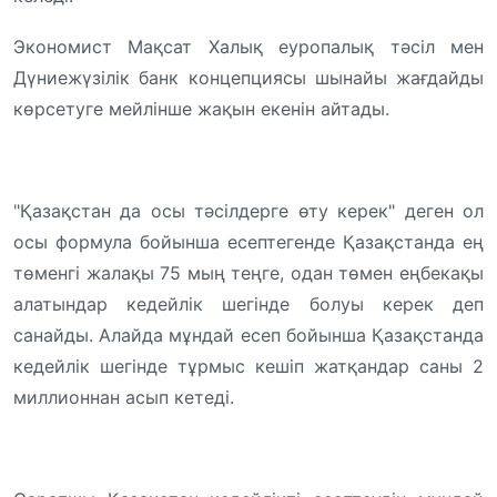
Экономист Мақсат Халық еуропалық тәсіл мен
Дүниежүзілік банк концепциясы шынайы жағдайды
көрсетуге мейлінше жақын екенін айтады.
"Қазақстан да осы тәсілдерге өту керек" деген ол
осы формула бойынша есептегенде Қазақстанда ең
төменгі жалақы 75 мың теңге, одан төмен еңбекақы
алатындар кедейлік шегінде болуы керек деп
санайды. Алайда мұндай есеп бойынша Қазақстанда
кедейлік шегінде тұрмыс кешіп жатқандар саны 2
миллионнан асып кетеді.