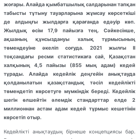
жоғары. Алайда қымбатшылық салдарынан тапқан
табысты тұтыну тауарларына жұмсау көрсеткіші
де алдыңғы жылдарға қарағанда едәуір көп.
Жылдық өсім 17,9 пайызға тең. Сәйкесінше,
ақшаның құнсыздануы халық тұрмысының
төмендеуіне әкеліп соғуда.
2021 жылғы ІІ
тоқсандағы ресми статистикаға сай, Қазақстан
халқының 4,5 пайызы (855 мың адам) кедей
тұрады. Алайда кедейлік деңгейін анықтауда
қолданылатын қазақстандық тәсіл кедейлікті
төмендетіп көрсетуге мүмкіндік береді. Кедейлік
шегін өлшейтін әлемдік стандарттар елде 2
миллионнан астам адам кедей тұрмыс кешетінін
көрсетіп отыр.
Кедейлікті анықтаудың бірнеше концепциясы бар.