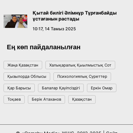
Жасанды интеллект: адамзаттың көмекшісі
ме, әлде бәсекелесі ме?
Қытай билігі Әлімнұр Тұрғанбайды
18:16, 20 Шілде 2026
ұстағанын растады
10:17, 14 Тамыз 2025
Ұлттық архивтің ашылғанына 20 жыл: негізгі
жетістіктері мен даму бағыты
Ең көп пайдаланылған
17:09, 20 Шілде 2026
Жаңа Қазақстан
Халықаралық Қыылмыстық Сот
Мемлекет басшысы Көбейтұз көлінің жай-
Қызылорда Облысы
Психологиялық Суреттер
күйіне назар аударды
Қар Барысы
Балалар Қауіпсіздігі
Еркін Омар
18:22, 17 Шілде 2026
Тоқаев
Берік Атаханов
Қазақстан
АЛТЫН ОРДА ТАРИХЫН ОҚЫТУДЫҢ
ИННОВАЦИЯЛЫҚ ТӘСІЛДЕРІ ЕНГІЗІЛЕДІ
10:28, 15 Шілде 2026