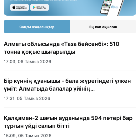
Соңғы жаңалықтар
Ең көп оқылған
Алматы облысында «Таза бейсенбі»: 510
тонна қоқыс шығарылды
17:03, 06 Тамыз 2026
Бір күннің қуанышы - бала жүрегіндегі үлкен
үміт: Алматыда балалар үйінің
тәрбиеленушілеріне мерекелік күн
17:31, 05 Тамыз 2026
ұйымдастырылды
Қалқаман-2 шағын ауданында 594 пәтері бар
тұрғын үйді салып бітті
15:09, 05 Тамыз 2026