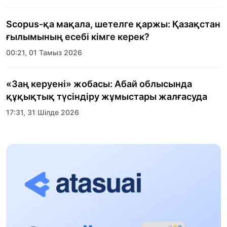
Scopus-қа мақала, шетелге қаржы: Қазақстан
ғылымының есебі кімге керек?
00:21, 01 Тамыз 2026
«Заң керуені» жобасы: Абай облысында
құқықтық түсіндіру жұмыстары жалғасуда
17:31, 31 Шілде 2026
Халықаралық «Формула-1 H2O» жарысын
Қонаев қаласында өткізу жоспарлануда
13:13, 30 Шілде 2026
Асхат Асылбеков: Күшті билікке күшті
тұлғалар керек!