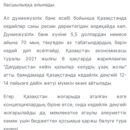
басшылыққа алынады.
Ал дүниежүзілік банк есебі бойынша Қазақстанда
кедейлер саны ресми деректегіден әлдеқайда көп.
Дүниежүзілік банк күніне 5,5 доллардан немесе
айына 70 мың теңгеден аз табатындардың бәрін
кедей деп есептейді. Қазақстан экономикасы
туралы 2021 жылғы 8 қаңтарда жарияланған
"Дағдарыстан кейін қалыпқа келудің ұзақ жолы"
атты баяндамада Қазақстанда кедейлік деңгейі 12-
14 пайызға дейін жетуі мүмкін екені айтылады.
Егер Қазақстан жоғарыда аталған өзге
концепциялардың біріне өтсе, онда кедейлік деңгейі
жоғарылайды да, мемлекетке атаулы әлеуметтік
көмек үшін бюджеттен қосымша қаржы бөлуге тура
келеді.