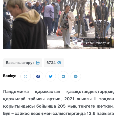
Фото: Qamshy.kz
Басып шығару :
6734
Бөлісу:
Пандемияға қарамастан қазақстандықтардың
қаржылай табысы артып, 2021 жылғы ІІ тоқсан
қорытындысы бойынша 205 мың теңгеге жеткен.
Бұл – сәйкес кезеңмен салыстырғанда 12,6 пайызға