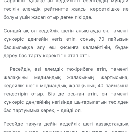
Сарапшы Қазақстан кедейлікті есептеудің мұндай
тәсілін әлемдік рейтингте жақсы көрсеткішке ие
болуы үшін жасап отыр деген пікірде.
Сондай-ақ ол кедейлік шегін анықтауда ең төменгі
күнкөріс деңгейін негіз етіп, соның 70 пайызын
басшылыққа алу еш қисынға келмейтінін, бұдан
дереу бас тарту керектігін атап өтті.
– Ресейдің өзі әлемдік тәжірибеге өтіп, төменгі
жалақыны медиандық жалақының жартысына,
кедейлік шегін медиандық жалақының 40 пайызына
теңестіріп отыр. Біз де осыған өтіп, ең төменгі
күнкөріс деңгейінің негізінде шығарылатын тәсілден
бас тартуымыз керек, – дейді ол.
Ресейде таяуға дейін кедейлік шегі қазақстандық