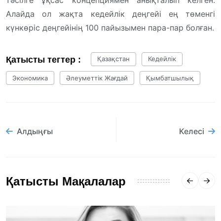
тәсілге ұқсас концепциямен анықталып келген.
Алайда ол жақта кедейлік деңгейі ең төменгі
күнкөріс деңгейінің 100 пайызымен пара-пар болған.
Қатысты тегтер :
Қазақстан
Кедейлік
Экономика
Әлеуметтік Жағдай
Қымбатшылық
Алдыңғы
Келесі
Қатысты Мақалалар