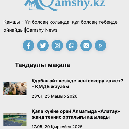
жеңімпаздарын анықтады
18:39, 23 Шілде 2026
Қамшы - Ұл болсаң қолыңда, құл болсаң төбеңде
Қонаев қаласының әкімі «Славян базары»
ойнайды!|Qamshy News
байқауының жеңімпазы Ақерке Амалятты
қабылдады
16:27, 23 Шілде 2026
Қазақ тіліндегі «құт» концептісінің
Таңдаулы мақала
лингвомәдени сипаты
09:21, 21 Шілде 2026
Құрбан айт кезінде нені ескеру қажет?
– ҚМДБ жауабы
Абайдың адам тәрбиесі туралы
23:01, 25 Мамыр 2026
көзқарастарының өзектілігі
Қала күніне орай Алматыда «Алатау»
18:59, 20 Шілде 2026
жаңа теннис орталығы ашылады
17:05, 20 Қыркүйек 2025