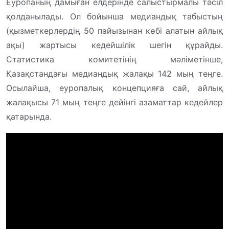
Еуропаның дамыған елдерінде салыстырмалы тәсіл
қолданылады. Ол бойынша медиандық табыстың
(қызметкерлердің 50 пайызынан көбі алатын айлық
ақы) жартысы кедейшілік шегін құрайды.
Статистика комитетінің мәліметінше,
Қазақстандағы медиандық жалақы 142 мың теңге.
Осылайша, еуропалық концепцияға сай, айлық
жалақысы 71 мың теңге дейінгі азаматтар кедейлер
қатарында.