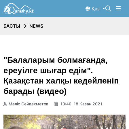
Қаз
БАСТЫ
NEWS
"Балаларым болмағанда,
ереуілге шығар едім".
Қазақстан халқы кедейленіп
барады (видео)
Меліс Сейдахметов
13:40, 18 Қазан 2021