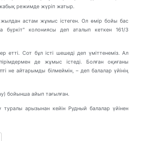
с жабық режимде жүріп жатыр.
 жылдан астам жұмыс істеген. Ол өмір бойы бас
а бүркіт" колониясы деп аталып кеткен 161/3
р етті. Сот бұл істі шешеді деп үміттенеміз. Ал
пірімдермен де жұмыс істеді. Болған оқиғаны
ті не айтарымды білмеймін, – деп балалар үйінің
у) бойынша айып тағылған.
 туралы арызынан кейін Рудный балалар үйінен