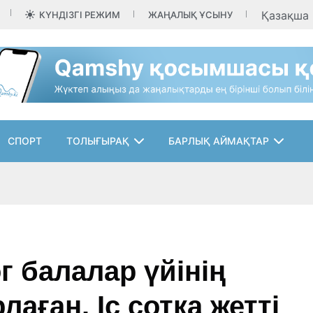
Қазақша
КҮНДІЗГІ РЕЖИМ
ЖАҢАЛЫҚ ҰСЫНУ
СПОРТ
ТОЛЫҒЫРАҚ
БАРЛЫҚ АЙМАҚТАР
г балалар үйінің
аған. Іс сотқа жетті