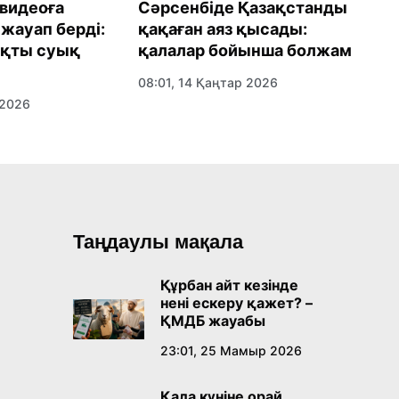
 видеоға
Сәрсенбіде Қазақстанды
1
жауап берді:
қақаған аяз қысады:
б
ақты суық
қалалар бойынша болжам
ө
08:01, 14 Қаңтар 2026
0
 2026
Таңдаулы мақала
Құрбан айт кезінде
нені ескеру қажет? –
ҚМДБ жауабы
23:01, 25 Мамыр 2026
Қала күніне орай