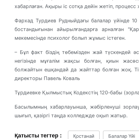
хабарлаған. Ақыры іс сотқа дейін жетіп, процес
Фархад Турдиев Рудныйдағы балалар үйінде 10
бостандығынан айырылғандарға арналған "Қар
мекемесінде психолог болып жұмыс істеген.
– Бұл факт біздің төбемізден жай түскендей әсе
негізінде мұғалім жақсы болған, қиын жасөс
болжайтын ешқандай да жайттар болған жоқ. Тіп
директоры Павель Коваль
Тұрдиевке Қылмыстық Кодекстің 120-бабы (зорла
Басылымның хабарлауынша, жәбірленуші зорлау
шығып, қазіргі таңда колледжде оқып жатыр.
Қатысты тегтер :
Қостанай
Балалар Үйі