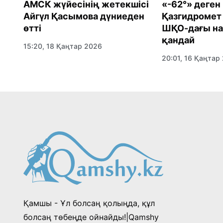
АМСК жүйесінің жетекшісі
«-62°» деген
Айгүл Қасымова дүниеден
Қазгидромет 
өтті
ШҚО-дағы н
қандай
15:20, 18 Қаңтар 2026
20:01, 16 Қаңтар
ция
Қамшы - Ұл болсаң қолыңда, құл
болсаң төбеңде ойнайды!|Qamshy