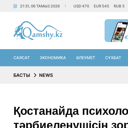
21:31, 06 ТАМЫЗ 2026
USD
470
EUR
545
RUB
5
САЯСАТ
ЭКОНОМИКА
ӘЛЕУМЕТ
СҰХБАТ
БАСТЫ
NEWS
Қостанайда психоло
тәрбиеленушісін зорл