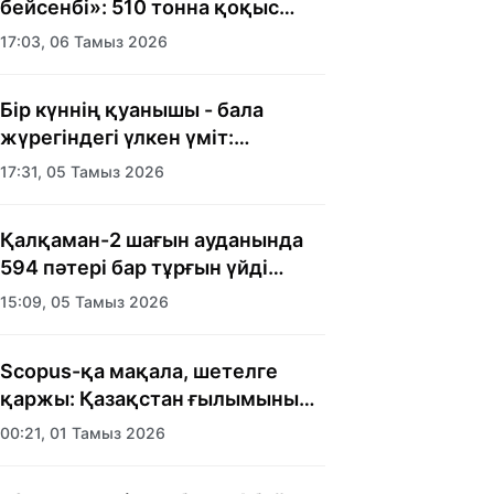
бейсенбі»: 510 тонна қоқыс
шығарылды
17:03, 06 Тамыз 2026
Бір күннің қуанышы - бала
жүрегіндегі үлкен үміт:
Алматыда балалар үйінің
17:31, 05 Тамыз 2026
тәрбиеленушілеріне мерекелік
күн ұйымдастырылды
Қалқаман-2 шағын ауданында
594 пәтері бар тұрғын үйді
салып бітті
15:09, 05 Тамыз 2026
Scopus-қа мақала, шетелге
қаржы: Қазақстан ғылымының
есебі кімге керек?
00:21, 01 Тамыз 2026