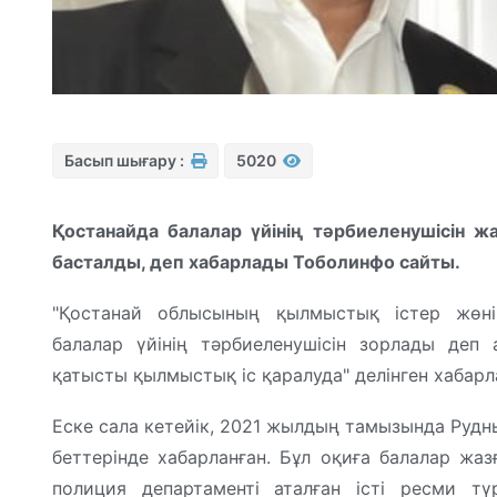
Басып шығару :
5020
Қостанайда балалар үйінің тәрбиеленушісін ж
басталды, деп хабарлады Тоболинфо сайты.
"Қостанай облысының қылмыстық істер жөні
балалар үйінің тәрбиеленушісін зорлады деп 
қатысты қылмыстық іс қаралуда" делінген хабарл
Еске сала кетейік, 2021 жылдың тамызында Рудны
беттерінде хабарланған. Бұл оқиға балалар жаз
полиция департаменті аталған істі ресми т