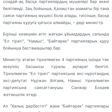
сондай-ақ басқа партиялардың мүшелері бар екені
белгіленді. Заң бойынша, Қазақстан азаматы бір ғана
саяси партияның мүшесі бола алады, тиісінше, басқа
партияны құруға қатыса алмайды, – деді министр.
Бірінші кезеңнен өтіп жатқан ұйымдардың сапында
"Ел тірегі", "Намыс", "Бәйтерек" партияларын құру
бойынша бастамашылар бар.
Министр атаған тіркелмеген 4 партияның ішінде тек
екеуінің басшысы туралы ақпарат белгілі.
Тіркелмеген "Ел тірегі" партиясына экс-нұротандық
экс-депутат Нұржан Әлтаев, Намыс тіркелмеген
партиясына саясаттанушы Санжар Боқаев
жетекшілік етеді.
Ал "Халық дербестігі" және "Бәйтерек" партиялары