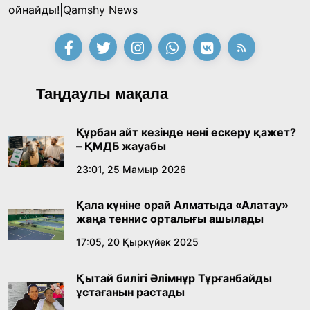
Қазақ тіліндегі «құт» концептісінің
ойнайды!|Qamshy News
лингвомәдени сипаты
09:21, 21 Шілде 2026
Абайдың адам тәрбиесі туралы
Таңдаулы мақала
көзқарастарының өзектілігі
18:59, 20 Шілде 2026
Құрбан айт кезінде нені ескеру қажет?
– ҚМДБ жауабы
Жасанды интеллект: адамзаттың көмекшісі
23:01, 25 Мамыр 2026
ме, әлде бәсекелесі ме?
Қала күніне орай Алматыда «Алатау»
18:16, 20 Шілде 2026
жаңа теннис орталығы ашылады
17:05, 20 Қыркүйек 2025
Ұлттық архивтің ашылғанына 20 жыл: негізгі
жетістіктері мен даму бағыты
Қытай билігі Әлімнұр Тұрғанбайды
17:09, 20 Шілде 2026
ұстағанын растады