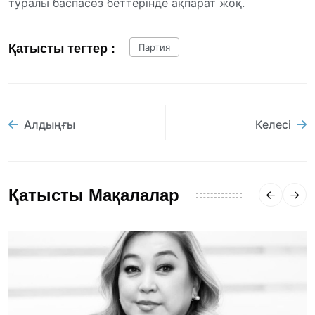
туралы баспасөз беттерінде ақпарат жоқ.
Қатысты тегтер :
Партия
Алдыңғы
Келесі
Қатысты Мақалалар