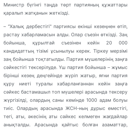
Министр бүгінгі таңда төрт партияның құжаттары
қаралып жатқанын жеткізді.
– "Халық дербестігі" партиясы екінші кезеңнен өтіп,
растау хабарламасын алды. Олар съезін өткізді. Заң
бойынша, құрылтай съезінен кейін 20 000
кандидаттың тізімі ұсынылуы керек. Тіркеу мерзімі
заң бойынша тоқтатылды. Партия мүшелерінің заңға
сәйкестігі тексерілуде. Үш партия бойынша – жұмыс
бірінші кезең деңгейінде жүріп жатыр, яғни партия
құру ниеті туралы хабарланғаннан кейін заңға
сәйкес бастамашыл топ мүшелері арасында тексеру
жүргізілді, олардың саны кемінде 1000 адам болуы
тиіс. Олардың арасында ЖСН-ның дұрыс еместігі,
тегі, аты, әкесінің аты сәйкес келмеген жағдайлар
анықталды. Арасында қайтыс болған азаматтар,