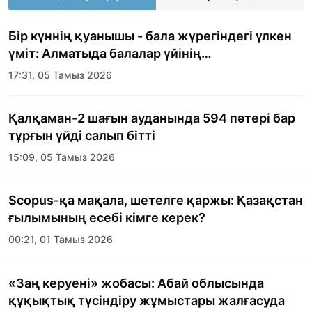
Бір күннің қуанышы - бала жүрегіндегі үлкен
үміт: Алматыда балалар үйінің
тәрбиеленушілеріне мерекелік күн
17:31, 05 Тамыз 2026
ұйымдастырылды
Қалқаман-2 шағын ауданында 594 пәтері бар
тұрғын үйді салып бітті
15:09, 05 Тамыз 2026
Scopus-қа мақала, шетелге қаржы: Қазақстан
ғылымының есебі кімге керек?
00:21, 01 Тамыз 2026
«Заң керуені» жобасы: Абай облысында
құқықтық түсіндіру жұмыстары жалғасуда