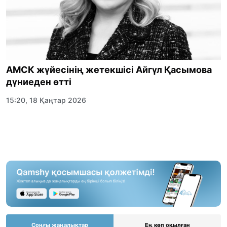
АМСК жүйесінің жетекшісі Айгүл Қасымова
дүниеден өтті
15:20, 18 Қаңтар 2026
Соңғы жаңалықтар
Ең көп оқылған