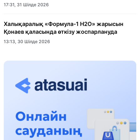
17:31, 31 Шілде 2026
Халықаралық «Формула-1 H2O» жарысын
Қонаев қаласында өткізу жоспарлануда
13:13, 30 Шілде 2026
Асхат Асылбеков: Күшті билікке күшті
тұлғалар керек!
12:01, 28 Шілде 2026
Абзал Достияр: Думан Мұхаметкәрімді
Алматы түрмесіне ауыстыруы мүмкін
16:15, 27 Шілде 2026
Өскенбай Құлатайұлы: Руханиятқа қызмет