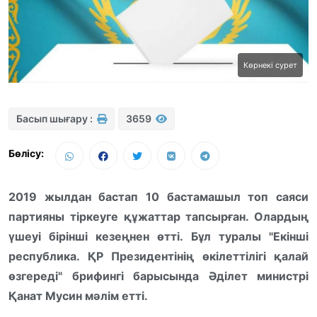
Көрнекі сурет
Басып шығару :
3659
Бөлісу:
2019 жылдан бастап 10 бастамашыл топ саяси
партияны тіркеуге құжаттар тапсырған. Олардың
үшеуі бірінші кезеңнен өтті. Бұл туралы "Екінші
республика. ҚР Президентінің өкілеттілігі қалай
өзгереді" брифингі барысында Әділет министрі
Қанат Мусин мәлім етті.