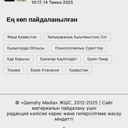
10:17, 14 Тамыз 2025
Мемлекет басшысы Көбейтұз көлінің жай-
күйіне назар аударды
Ең көп пайдаланылған
18:22, 17 Шілде 2026
Жаңа Қазақстан
Халықаралық Қыылмыстық Сот
АЛТЫН ОРДА ТАРИХЫН ОҚЫТУДЫҢ
Қызылорда Облысы
Психологиялық Суреттер
ИННОВАЦИЯЛЫҚ ТӘСІЛДЕРІ ЕНГІЗІЛЕДІ
Қар Барысы
Балалар Қауіпсіздігі
Еркін Омар
10:28, 15 Шілде 2026
Тоқаев
Берік Атаханов
Қазақстан
Қазақстан ҰҚК: уақыт сын-қатерлері және
ұлттық мүддені қорғау
17:49, 13 Шілде 2026
© «Qamshy Media» ЖШС, 2012-2025 | Сайт
материалын пайдалану үшін
«Таза Қазақстан» аясында Шалкөдеде 7
редакция келісімі керек және гиперсілтеме жасау
тоннаға жуық қоқыс жиналды: Райымбек
міндетті
ауданындағы этнофестиваль экологиялық
17:01, 12 Шілде 2026