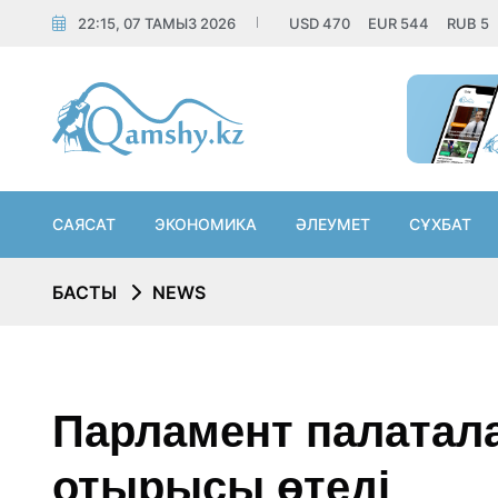
22:15, 07 ТАМЫЗ 2026
USD
470
EUR
544
RUB
5
САЯСАТ
ЭКОНОМИКА
ӘЛЕУМЕТ
СҰХБАТ
БАСТЫ
NEWS
Парламент палатал
отырысы өтеді