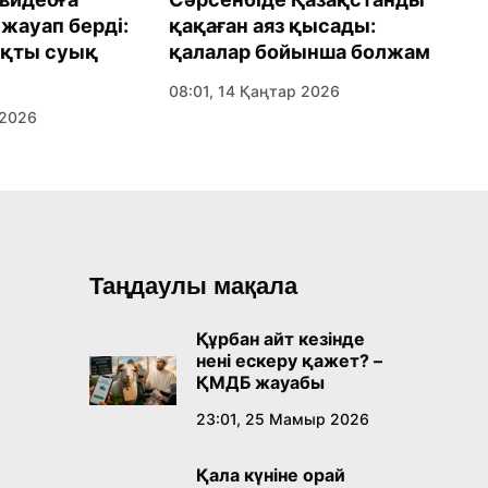
жауап берді:
қақаған аяз қысады:
б
ақты суық
қалалар бойынша болжам
ө
08:01, 14 Қаңтар 2026
0
 2026
Таңдаулы мақала
Құрбан айт кезінде
нені ескеру қажет? –
ҚМДБ жауабы
23:01, 25 Мамыр 2026
Қала күніне орай