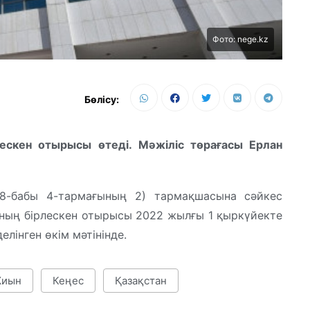
Фото: nege.kz
Бөлісу:
ескен отырысы өтеді. Мәжіліс төрағасы Ерлан
58-бабы 4-тармағының 2) тармақшасына сәйкес
ның бірлескен отырысы 2022 жылғы 1 қыркүйекте
лінген өкім мәтінінде.
иын
Кеңес
Қазақстан