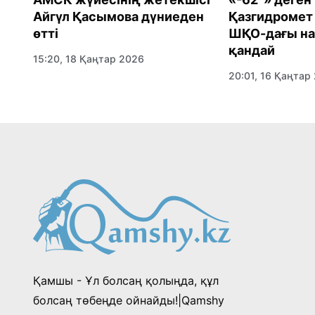
Айгүл Қасымова дүниеден
Қазгидромет 
өтті
ШҚО-дағы н
қандай
15:20, 18 Қаңтар 2026
20:01, 16 Қаңтар
ция
Қамшы - Ұл болсаң қолыңда, құл
болсаң төбеңде ойнайды!|Qamshy