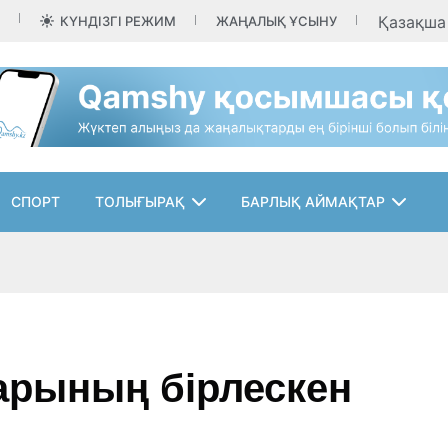
Қазақш
КҮНДІЗГІ РЕЖИМ
ЖАҢАЛЫҚ ҰСЫНУ
СПОРТ
ТОЛЫҒЫРАҚ
БАРЛЫҚ АЙМАҚТАР
арының бірлескен