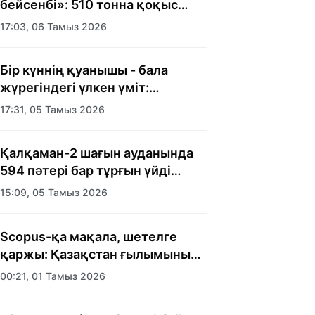
бейсенбі»: 510 тонна қоқыс
шығарылды
17:03, 06 Тамыз 2026
Бір күннің қуанышы - бала
жүрегіндегі үлкен үміт:
Алматыда балалар үйінің
17:31, 05 Тамыз 2026
тәрбиеленушілеріне мерекелік
күн ұйымдастырылды
Қалқаман-2 шағын ауданында
594 пәтері бар тұрғын үйді
салып бітті
15:09, 05 Тамыз 2026
Scopus-қа мақала, шетелге
қаржы: Қазақстан ғылымының
есебі кімге керек?
00:21, 01 Тамыз 2026