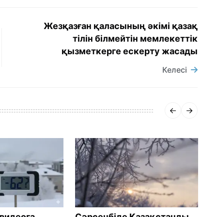
Жезқазған қаласының әкімі қазақ
тілін білмейтін мемлекеттік
қызметкерге ескерту жасады
Келесі
 видеоға
Сәрсенбіде Қазақстанды
1