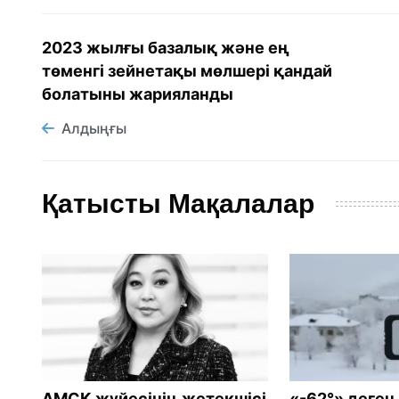
2023 жылғы базалық және ең
төменгі зейнетақы мөлшері қандай
болатыны жарияланды
Алдыңғы
Қатысты Мақалалар
АМСК жүйесінің жетекшісі
«-62°» деген