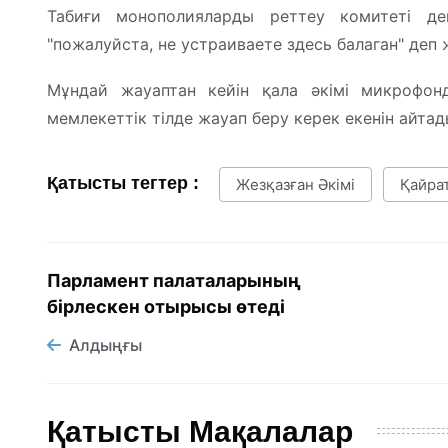
Табиғи монополияларды реттеу комитеті де
"пожалуйста, не устраиваете здесь балаган" деп 
Мұндай жауаптан кейін қала әкімі микрофон
мемлекеттік тілде жауап беру керек екенін айтад
Қатысты тегтер :
Жезқазған Әкімі
Қайра
Парламент палаталарының
бірлескен отырысы өтеді
Алдыңғы
Қатысты Мақалалар