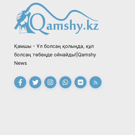
Қамшы - Ұл болсаң қолыңда, құл
болсаң төбеңде ойнайды!|Qamshy
News