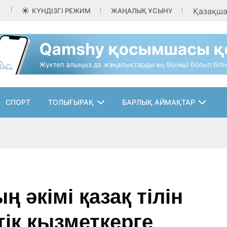
Қазақш
КҮНДІЗГІ РЕЖИМ
ЖАҢАЛЫҚ ҰСЫНУ
СПОРТ
ТОЛЫҒЫРАҚ
БАРЛЫҚ АЙМАҚТАР
 әкімі қазақ тілін
тік қызметкерге