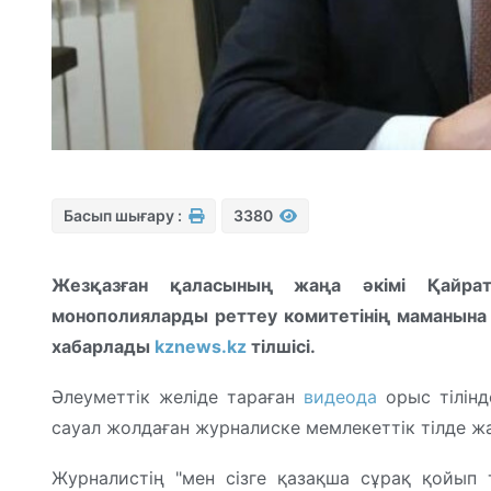
Басып шығару :
3380
Жезқазған қаласының жаңа әкімі Қайра
монополияларды реттеу комитетінің маманына 
хабарлады
kznews.kz
тілшісі.
Әлеуметтік желіде тараған
видеода
орыс тілінд
сауал жолдаған журналиске мемлекеттік тілде жа
Журналистің "мен сізге қазақша сұрақ қойып 