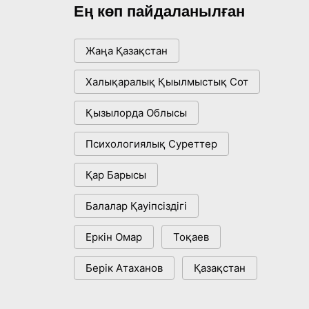
даму бағыты
Ең көп пайдаланылған
17:09, 20 Шілде 2026
Жаңа Қазақстан
Мемлекет басшысы Көбейтұз
көлінің жай-күйіне назар
Халықаралық Қыылмыстық Сот
аударды
18:22, 17 Шілде 2026
Қызылорда Облысы
АЛТЫН ОРДА ТАРИХЫН
Психологиялық Суреттер
ОҚЫТУДЫҢ ИННОВАЦИЯЛЫҚ
ТӘСІЛДЕРІ ЕНГІЗІЛЕДІ
Қар Барысы
10:28, 15 Шілде 2026
Балалар Қауіпсіздігі
Қазақстан ҰҚК: уақыт сын-
қатерлері және ұлттық мүддені
Еркін Омар
Тоқаев
қорғау
17:49, 13 Шілде 2026
Берік Атаханов
Қазақстан
«Таза Қазақстан» аясында