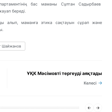
партаментінің бас маманы Сұлтан Садырбаев
жауап береді.
ды алып, маманға этика сақтауын сұрап және
ы.
т Шайжанов
ҰҚК Мәсімовті тергеуді аяқтады
Келесі