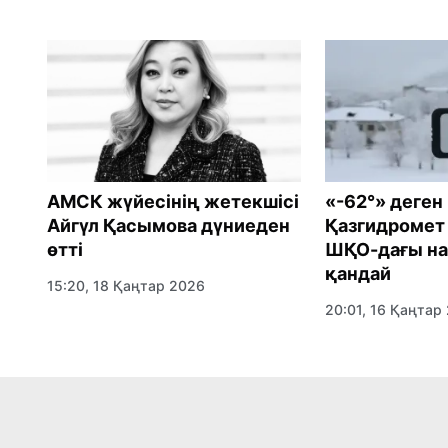
АМСК жүйесінің жетекшісі
«-62°» деген
Айгүл Қасымова дүниеден
Қазгидромет 
өтті
ШҚО-дағы н
қандай
15:20, 18 Қаңтар 2026
20:01, 16 Қаңтар
ция