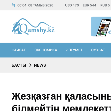
00:04, 08 ТАМЫЗ 2026
USD
470
EUR
544
RUB
5
САЯСАТ
ЭКОНОМИКА
ӘЛЕУМЕТ
СҰХБАТ
БАСТЫ
NEWS
Жезқазған қаласының
білмейтін мемлекет