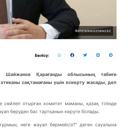
Фото:www.kznews.kz
Бөлісу:
т Шайжанов Қарағанды облысының табиғи
этиканы сақтамағаны үшін ескерту жасады, деп
е сөйлеп отырған комитет маманы, қазақ тілінде
уап беруден бас тартқанын көруге болады.
тұрмын, неге жауап бермейсіз?" деген сауалына