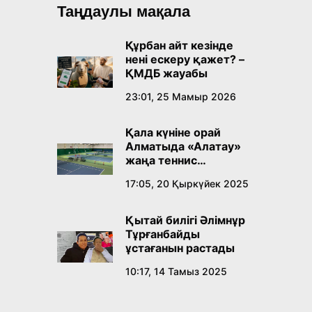
Таңдаулы мақала
Құрбан айт кезінде
нені ескеру қажет? –
ҚМДБ жауабы
23:01, 25 Мамыр 2026
Қала күніне орай
Алматыда «Алатау»
жаңа теннис
орталығы ашылады
17:05, 20 Қыркүйек 2025
Қытай билігі Әлімнұр
Тұрғанбайды
ұстағанын растады
10:17, 14 Тамыз 2025