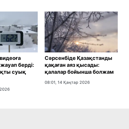
 видеоға
Сәрсенбіде Қазақстанды
1
жауап берді:
қақаған аяз қысады:
б
ақты суық
қалалар бойынша болжам
ө
08:01, 14 Қаңтар 2026
0
 2026