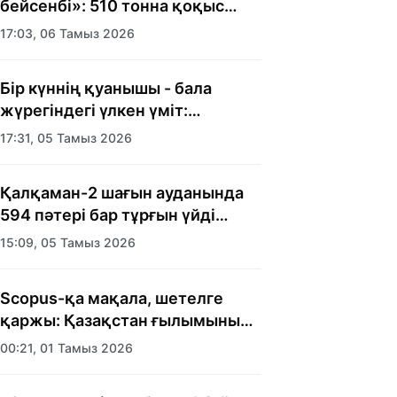
бейсенбі»: 510 тонна қоқыс
шығарылды
17:03, 06 Тамыз 2026
Бір күннің қуанышы - бала
жүрегіндегі үлкен үміт:
Алматыда балалар үйінің
17:31, 05 Тамыз 2026
тәрбиеленушілеріне мерекелік
күн ұйымдастырылды
Қалқаман-2 шағын ауданында
594 пәтері бар тұрғын үйді
салып бітті
15:09, 05 Тамыз 2026
Scopus-қа мақала, шетелге
қаржы: Қазақстан ғылымының
есебі кімге керек?
00:21, 01 Тамыз 2026