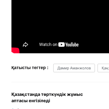
Қатысты тегтер :
Дамир Аманжолов
Қаң
Қазақстанда төрткүндік жұмыс
аптасы енгізіледі