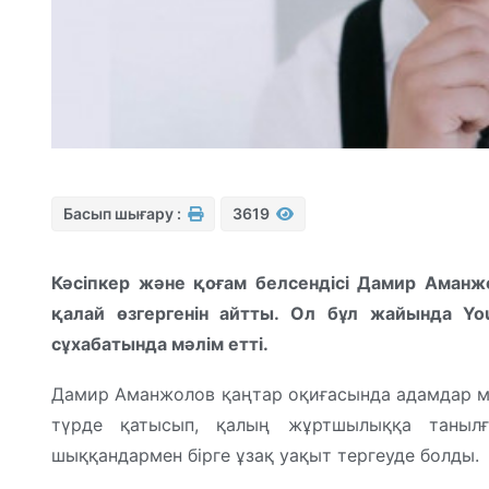
Басып шығару :
3619
Кәсіпкер және қоғам белсендісі Дамир Аманжо
қалай өзгергенін айтты. Ол бұл жайында Yo
сұхабатында мәлім етті.
Дамир Аманжолов қаңтар оқиғасында адамдар м
түрде қатысып, қалың жұртшылыққа танылғ
шыққандармен бірге ұзақ уақыт тергеуде болды.