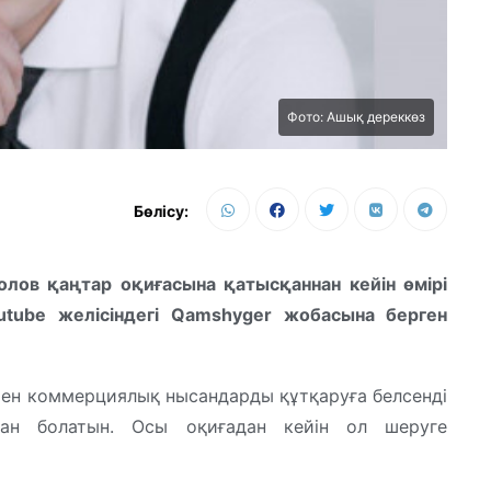
Фото: Ашық дереккөз
Бөлісу:
лов қаңтар оқиғасына қатысқаннан кейін өмірі
utube желісіндегі Qamshyger жобасына берген
ен коммерциялық нысандарды құтқаруға белсенді
ан болатын. Осы оқиғадан кейін ол шеруге