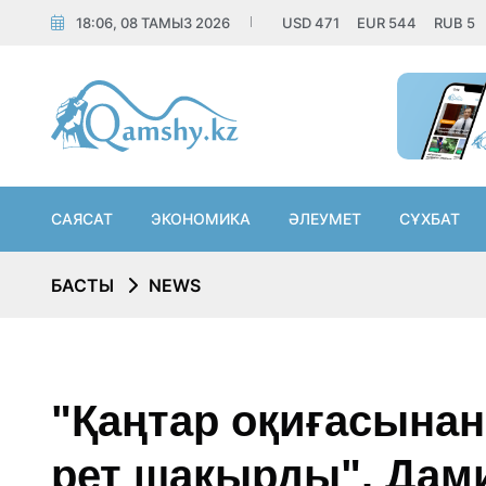
18:06, 08 ТАМЫЗ 2026
USD
471
EUR
544
RUB
5
САЯСАТ
ЭКОНОМИКА
ӘЛЕУМЕТ
СҰХБАТ
БАСТЫ
NEWS
"Қаңтар оқиғасынан
рет шақырды". Дам