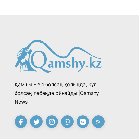
ция
Қамшы - Ұл болсаң қолыңда, құл
болсаң төбеңде ойнайды!|Qamshy
News