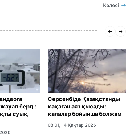
Келесі
 видеоға
Сәрсенбіде Қазақстанды
1
жауап берді:
қақаған аяз қысады:
б
ақты суық
қалалар бойынша болжам
ө
08:01, 14 Қаңтар 2026
0
 2026