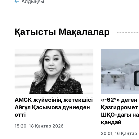
Алдыңғы
Қатысты Мақалалар
АМСК жүйесінің жетекшісі
«-62°» деген
Айгүл Қасымова дүниеден
Қазгидромет 
өтті
ШҚО-дағы н
қандай
15:20, 18 Қаңтар 2026
20:01, 16 Қаңтар