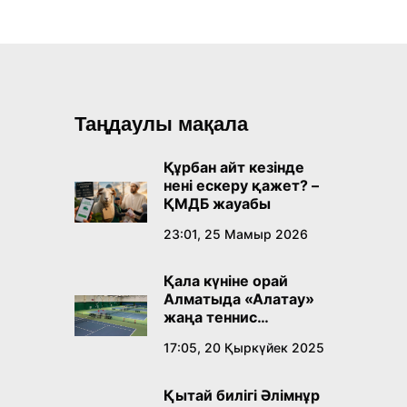
Таңдаулы мақала
Құрбан айт кезінде
нені ескеру қажет? –
ҚМДБ жауабы
23:01, 25 Мамыр 2026
Қала күніне орай
Алматыда «Алатау»
жаңа теннис
орталығы ашылады
17:05, 20 Қыркүйек 2025
Қытай билігі Әлімнұр