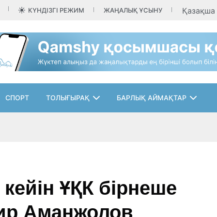
Қазақш
КҮНДІЗГІ РЕЖИМ
ЖАҢАЛЫҚ ҰСЫНУ
СПОРТ
ТОЛЫҒЫРАҚ
БАРЛЫҚ АЙМАҚТАР
 кейін ҰҚК бірнеше
ир Аманжолов