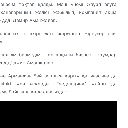
изнесім тоқтап қалды. Мені үнемі жауап алуға
ханаларының желісі жабылып, компания ақша
 – деді Дамир Аманжолов.
өпшіліктің пікірі екіге жарылған. Біреулер оны
н.
 келісім бермедім. Сол арқылы бизнес–форумдар
– деді Дамир Аманжолов.
әне Арманжан Байтасовпен қарым–қатынасына да
ушілігі мен әскердегі "дедовщина" жайлы да
теме бойынша көре аласыздар.