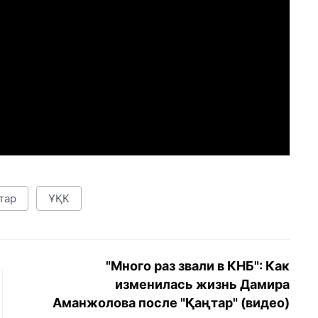
тар
ҰҚК
"Много раз звали в КНБ": Как
изменилась жизнь Дамира
Аманжолова после "Қаңтар" (видео)