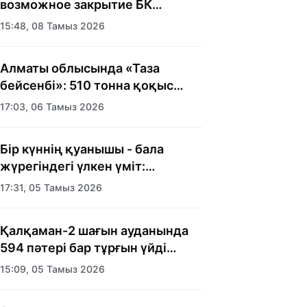
возможное закрытие БК
«Астана»
15:48, 08 Тамыз 2026
Алматы облысында «Таза
бейсенбі»: 510 тонна қоқыс
шығарылды
17:03, 06 Тамыз 2026
Бір күннің қуанышы - бала
жүрегіндегі үлкен үміт:
Алматыда балалар үйінің
17:31, 05 Тамыз 2026
тәрбиеленушілеріне мерекелік
күн ұйымдастырылды
Қалқаман-2 шағын ауданында
594 пәтері бар тұрғын үйді
салып бітті
15:09, 05 Тамыз 2026