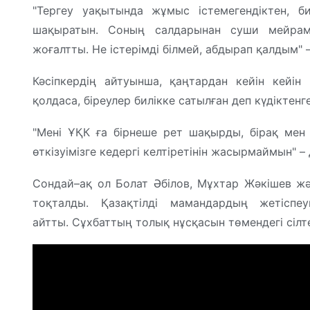
"Тергеу уақытында жұмыс істемегендіктен, б
шақыратын. Соның салдарынан суши мейрам
жоғалтты. Не істерімді білмей, абдырап қалдым"
Кәсіпкердің айтуынша, қаңтардан кейін кейін к
қолдаса, біреулер билікке сатылған деп күдіктенге
"Мені ҰҚК ға бірнеше рет шақырды, бірақ мен
өткізуімізге кедергі келтіретінін жасырмаймын" 
Сондай–ақ ол Болат Әбілов, Мұхтар Жәкішев ж
тоқталды. Қазақтілді мамандардың жетіспе
айтты. Сұхбаттың толық нұсқасын төмендегі сіл