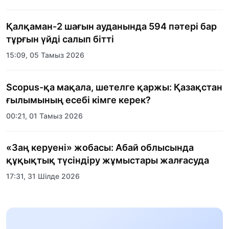
ұйымдастырылды
Қалқаман-2 шағын ауданында 594 пәтері бар
тұрғын үйді салып бітті
15:09, 05 Тамыз 2026
Scopus-қа мақала, шетелге қаржы: Қазақстан
ғылымының есебі кімге керек?
00:21, 01 Тамыз 2026
«Заң керуені» жобасы: Абай облысында
құқықтық түсіндіру жұмыстары жалғасуда
17:31, 31 Шілде 2026
Халықаралық «Формула-1 H2O» жарысын
Қонаев қаласында өткізу жоспарлануда