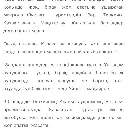
қолында жоқ, бірақ жол апатына ұшыраған
микроавтобустағы туристердің бәрі Түркияға
Қазақстанның Маңғыстау облысынан барғандар
деген болжам бар.
Оның сөзінше, Қазақстан консулы жол апатынан
зардап шеккендер мәселесімен айналысып жатыр.
"Зардап шеккендер есін енді жинап жатыр. Үш адам
ауруханаға түскен, бірақ әрқайсы бөлек-бөлек
ауруханада, консул үшеуіне де барып, хал-
ахуалдарын біліп отыр" деді Айбек Смадияров.
30 шілдеде Түркияның Аланья ауданының Анталья
провинциясында Қазақстан туристері мінген
автобусқа жүк көлігі қатты жылдамдықпен соғып,
жол апатын жасаған.