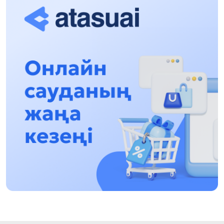
13:13, 30 Шілде 2026
Асхат Асылбеков: Күшті билікке күшті
тұлғалар керек!
12:01, 28 Шілде 2026
Абзал Достияр: Думан Мұхаметкәрімді
Алматы түрмесіне ауыстыруы мүмкін
16:15, 27 Шілде 2026
Өскенбай Құлатайұлы: Руханиятқа қызмет
еткен қаламгер
17:46, 26 Шілде 2026
Еңбек адамына көрсетілген құрмет: Алматы