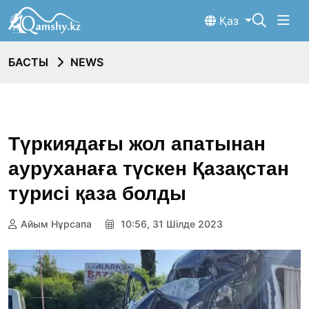
Қаз
БАСТЫ
NEWS
Түркиядағы жол апатынан
ауруханаға түскен Қазақстан
турисі қаза болды
Айым Нұрсапа
10:56, 31 Шілде 2023