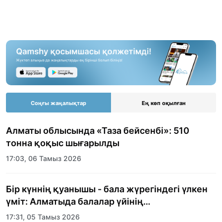
Соңғы жаңалықтар
Ең көп оқылған
Алматы облысында «Таза бейсенбі»: 510
тонна қоқыс шығарылды
17:03, 06 Тамыз 2026
Бір күннің қуанышы - бала жүрегіндегі үлкен
үміт: Алматыда балалар үйінің
тәрбиеленушілеріне мерекелік күн
17:31, 05 Тамыз 2026