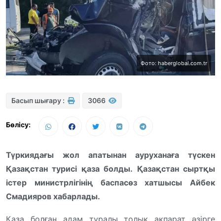
Фото: haberglobal.com.tr
Басып шығару :
3066
Бөлісу:
Түркиядағы жол апатынан ауруханаға түскен
Қазақстан турисі қаза болды. Қазақстан сыртқы
істер министрлігінің баспасөз хатшысы Айбек
Смадияров хабарлады.
Қаза болған адам туралы толық ақпарат әзірге