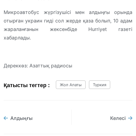
Микроавтобус жүргізушісі мен алдыңғы орында
отырған украин гиді сол жерде қаза болып, 10 адам
жараланғанын жексенбіде Hurriyet газеті
хабарлады.
Дереккөз: Азаттық радиосы
Қатысты тегтер :
Жол Апаты
Түркия
Алдыңғы
Келесі