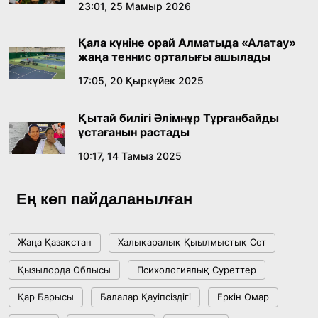
Абайдың адам тәрбиесі туралы
23:01, 25 Мамыр 2026
көзқарастарының өзектілігі
Қала күніне орай Алматыда «Алатау»
18:59, 20 Шілде 2026
жаңа теннис орталығы ашылады
17:05, 20 Қыркүйек 2025
Жасанды интеллект: адамзаттың көмекшісі
ме, әлде бәсекелесі ме?
Қытай билігі Әлімнұр Тұрғанбайды
18:16, 20 Шілде 2026
ұстағанын растады
10:17, 14 Тамыз 2025
Ұлттық архивтің ашылғанына 20 жыл: негізгі
жетістіктері мен даму бағыты
Ең көп пайдаланылған
17:09, 20 Шілде 2026
Жаңа Қазақстан
Халықаралық Қыылмыстық Сот
Мемлекет басшысы Көбейтұз көлінің жай-
Қызылорда Облысы
Психологиялық Суреттер
күйіне назар аударды
Қар Барысы
Балалар Қауіпсіздігі
Еркін Омар
18:22, 17 Шілде 2026