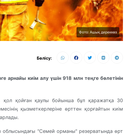
Фото: Ашық дереккөз
Бөлісу:
ге арнайы киім алу үшін 918 млн теңге бөлетінін
в қол қойған қаулы бойынша бұл қаражатқа 30
месінің қызметкерлеріне өрттен қорғайтын киім
барлады.
й облысындағы "Семей орманы" резерватында өрт