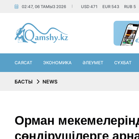
02:47, 06 ТАМЫЗ 2026
USD
471
EUR
543
RUB
5
САЯСАТ
ЭКОНОМИКА
ӘЛЕУМЕТ
СҰХБАТ
БАСТЫ
NEWS
Орман мекемелерінд
сөндірушілерге арн