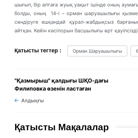
шығып, бір аптаға жуық уақыт ішінде оның аумағы
болды, оның 14-і – орман шаруашылығы қызме
сөндіруге ешқандай құрал-жабдықсыз барғаны
айтқан. Кейін кәсіпорын басшылығы өрт қауіпсіздіг
Қатысты тегтер :
Орман Шаруашылығы
"Қазмырыш" қалдығы ШҚО-дағы
Филиповка өзенін ластаған
Алдыңғы
Қатысты Мақалалар