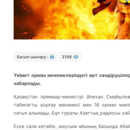
Басып шығару :
3168
Үкімет орман мекемелеріндегі өрт сөндірушілер
хабарлады.
Қазақстан премьер-министрі Әлихан Смайыло
табиғатты қорғау мекемесі мен 16 орман меке
сатып алынады. Бұл туралы Азаттық радиосы ха
Еске сала кетейік, маусым айының басында Аба