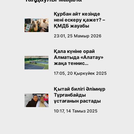
Құрбан айт кезінде
нені ескеру қажет? –
ҚМДБ жауабы
23:01, 25 Мамыр 2026
Қала күніне орай
Алматыда «Алатау»
жаңа теннис
орталығы ашылады
17:05, 20 Қыркүйек 2025
Қытай билігі Әлімнұр
Тұрғанбайды
ұстағанын растады
10:17, 14 Тамыз 2025