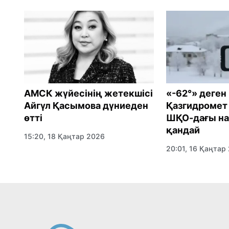
АМСК жүйесінің жетекшісі
«-62°» деген
Айгүл Қасымова дүниеден
Қазгидромет 
өтті
ШҚО-дағы н
қандай
15:20, 18 Қаңтар 2026
20:01, 16 Қаңтар
ция