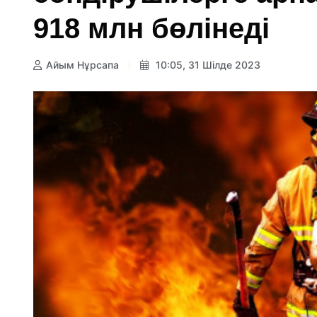
918 млн бөлінеді
Айым Нұрсапа
10:05, 31 Шілде 2023