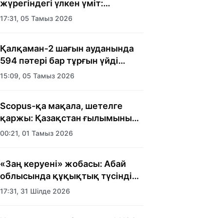
жүрегіндегі үлкен үміт:
Алматыда балалар үйінің
17:31, 05 Тамыз 2026
тәрбиеленушілеріне мерекелік
күн ұйымдастырылды
Қалқаман-2 шағын ауданында
594 пәтері бар тұрғын үйді
салып бітті
15:09, 05 Тамыз 2026
Scopus-қа мақала, шетелге
қаржы: Қазақстан ғылымының
есебі кімге керек?
00:21, 01 Тамыз 2026
«Заң керуені» жобасы: Абай
облысында құқықтық түсіндіру
жұмыстары жалғасуда
17:31, 31 Шілде 2026