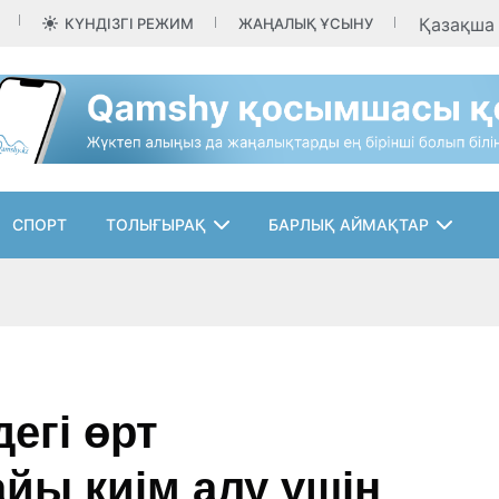
Қазақш
КҮНДІЗГІ РЕЖИМ
ЖАҢАЛЫҚ ҰСЫНУ
СПОРТ
ТОЛЫҒЫРАҚ
БАРЛЫҚ АЙМАҚТАР
егі өрт
айы киім алу үшін