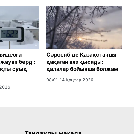
 видеоға
Сәрсенбіде Қазақстанды
1
жауап берді:
қақаған аяз қысады:
б
ақты суық
қалалар бойынша болжам
ө
08:01, 14 Қаңтар 2026
0
 2026
Таңдаулы мақала