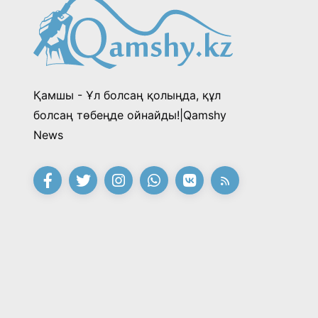
Қамшы - Ұл болсаң қолыңда, құл
болсаң төбеңде ойнайды!|Qamshy
News