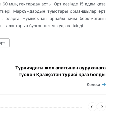
 60 мың гектардан асты. Өрт кезінде 15 адам қаза
ткері. Марқұмдардың туыстары орманшылар өрт
н, оларға жұмысынан арнайы киім берілмегенін
і талаптарын бұзған деген күдікке ілінді.
Өрт
Түркиядағы жол апатынан ауруханаға
түскен Қазақстан турисі қаза болды
Келесі