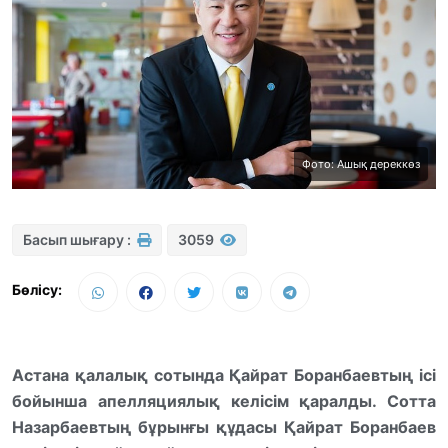
Фото: Ашық дереккөз
Басып шығару :
3059
Бөлісу:
Астана қалалық сотында Қайрат Боранбаевтың ісі
бойынша апелляциялық келісім қаралды. Сотта
Назарбаевтың бұрынғы құдасы Қайрат Боранбаев