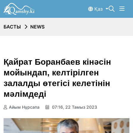
Қаз
БАСТЫ
NEWS
Қайрат Боранбаев кінәсін
мойындап, келтірілген
залалды өтегісі келетінін
мәлімдеді
Айым Нұрсапа
07:16, 22 Тамыз 2023