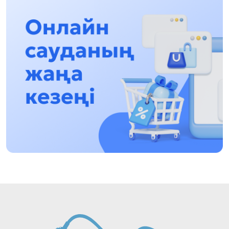
тұлғалар керек!
12:01, 28 Шілде 2026
Абзал Достияр: Думан Мұхаметкәрімді
Алматы түрмесіне ауыстыруы мүмкін
16:15, 27 Шілде 2026
Өскенбай Құлатайұлы: Руханиятқа қызмет
еткен қаламгер
17:46, 26 Шілде 2026
Еңбек адамына көрсетілген құрмет: Алматы
облысының әкімі коммуналдық
қызметкерлермен бірге тазалыққа шығып,
13:57, 24 Шілде 2026
таңғы ас ішті