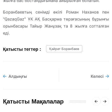
жылға бас бостандығынана айырылған болатын.
Боранбаевтың сенімді өкілі Роман Наханов пен
"QazaqGaz" ҰК АҚ Басқарма төрағасының бұрынғы
орынбасары Тайыр Жанұзақ та 8 жылға сотталған
еді.
Қатысты тегтер :
Қайрат Боранбаев
Алдыңғы
Келесі
Қатысты Мақалалар