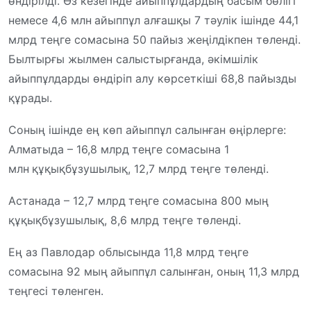
өндірілді. Өз кезегінде айыппұлдардың басым бөлігі
немесе 4,6 млн
айыппұл алғашқы 7 тәулік ішінде 44,1
млрд теңге сомасына 50 пайыз жеңілдікпен төленді.
Былтырғы жылмен салыстырғанда, әкімшілік
айыппұлдарды өндіріп алу көрсеткіші 68,8 пайызды
құрады.
Соның ішінде ең көп айыппұл салынған өңірлерге:
Алматыда – 16,8 млрд
теңге сомасына 1
млн
құқықбұзушылық, 12,7 млрд теңге төленді.
Астанада – 12,7 млрд
теңге сомасына 800 мың
құқықбұзушылық, 8,6 млрд теңге төленді.
Ең аз Павлодар облысында 11,8 млрд теңге
сомасына 92 мың
айыппұл салынған, оның 11,3 млрд
теңгесі төленген.