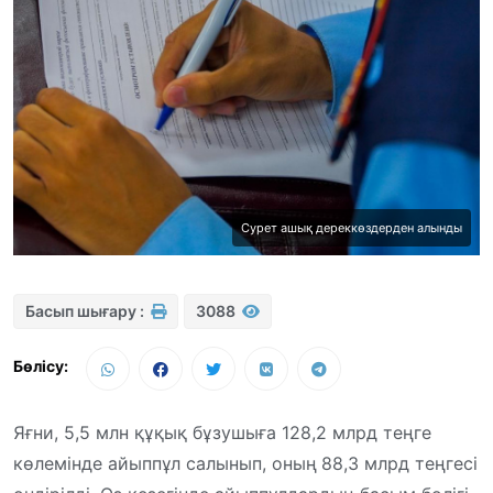
Сурет ашық дереккөздерден алынды
Басып шығару :
3088
Бөлісу:
Яғни, 5,5 млн құқық бұзушыға 128,2 млрд теңге
көлемінде айыппұл салынып, оның
88,3 млрд теңгесі