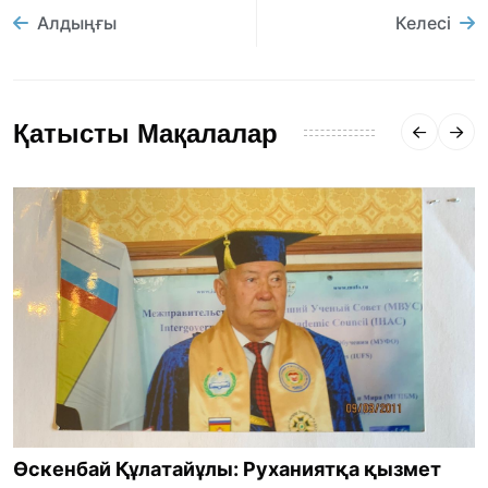
Алдыңғы
Келесі
Қатысты Мақалалар
Өскенбай Құлатайұлы: Руханиятқа қызмет