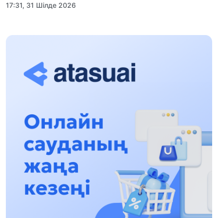
17:31, 31 Шілде 2026
Халықаралық «Формула-1 H2O» жарысын
Қонаев қаласында өткізу жоспарлануда
13:13, 30 Шілде 2026
Асхат Асылбеков: Күшті билікке күшті
тұлғалар керек!
12:01, 28 Шілде 2026
Абзал Достияр: Думан Мұхаметкәрімді
Алматы түрмесіне ауыстыруы мүмкін
16:15, 27 Шілде 2026
Өскенбай Құлатайұлы: Руханиятқа қызмет