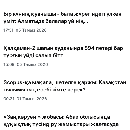
Бір күннің қуанышы - бала жүрегіндегі үлкен
үміт: Алматыда балалар үйінің
тәрбиеленушілеріне мерекелік күн
17:31, 05 Тамыз 2026
ұйымдастырылды
Қалқаман-2 шағын ауданында 594 пәтері бар
тұрғын үйді салып бітті
15:09, 05 Тамыз 2026
Scopus-қа мақала, шетелге қаржы: Қазақстан
ғылымының есебі кімге керек?
00:21, 01 Тамыз 2026
«Заң керуені» жобасы: Абай облысында
құқықтық түсіндіру жұмыстары жалғасуда