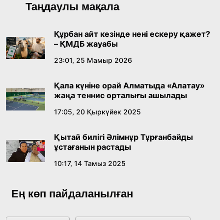
Қазақ тіліндегі «құт» концептісінің
Таңдаулы мақала
лингвомәдени сипаты
09:21, 21 Шілде 2026
Құрбан айт кезінде нені ескеру қажет?
– ҚМДБ жауабы
Абайдың адам тәрбиесі туралы
23:01, 25 Мамыр 2026
көзқарастарының өзектілігі
Қала күніне орай Алматыда «Алатау»
18:59, 20 Шілде 2026
жаңа теннис орталығы ашылады
17:05, 20 Қыркүйек 2025
Жасанды интеллект: адамзаттың көмекшісі
ме, әлде бәсекелесі ме?
Қытай билігі Әлімнұр Тұрғанбайды
18:16, 20 Шілде 2026
ұстағанын растады
10:17, 14 Тамыз 2025
Ұлттық архивтің ашылғанына 20 жыл: негізгі
жетістіктері мен даму бағыты
Ең көп пайдаланылған
17:09, 20 Шілде 2026