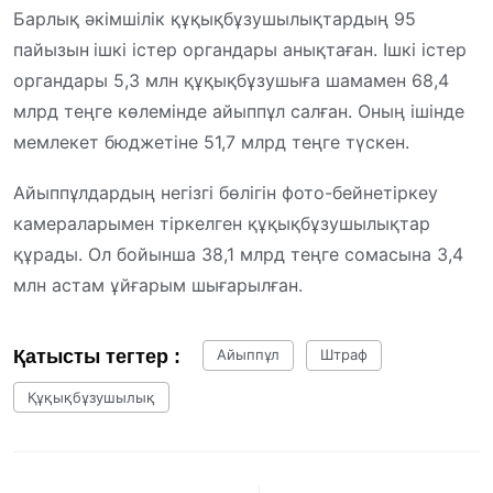
Барлық әкімшілік құқықбұзушылықтардың 95
пайызын
ішкі істер органдары анықтаған. Ішкі істер
органдары 5,3 млн құқықбұзушыға шамамен 68,4
млрд теңге көлемінде айыппұл салған. Оның ішінде
мемлекет бюджетіне 51,7 млрд теңге түскен.
Айыппұлдардың негізгі бөлігін фото-бейнетіркеу
камераларымен тіркелген құқықбұзушылықтар
құрады. Ол бойынша 38,1 млрд теңге сомасына 3,4
млн астам ұйғарым шығарылған.
Қатысты тегтер :
Айыппұл
Штраф
Құқықбұзушылық