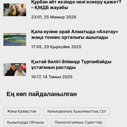
Құрбан айт кезінде нені ескеру қажет?
– ҚМДБ жауабы
Абайдың адам тәрбиесі туралы
23:01, 25 Мамыр 2026
көзқарастарының өзектілігі
Қала күніне орай Алматыда «Алатау»
18:59, 20 Шілде 2026
жаңа теннис орталығы ашылады
17:05, 20 Қыркүйек 2025
Жасанды интеллект: адамзаттың көмекшісі
ме, әлде бәсекелесі ме?
Қытай билігі Әлімнұр Тұрғанбайды
18:16, 20 Шілде 2026
ұстағанын растады
10:17, 14 Тамыз 2025
Ұлттық архивтің ашылғанына 20 жыл: негізгі
жетістіктері мен даму бағыты
Ең көп пайдаланылған
17:09, 20 Шілде 2026
Жаңа Қазақстан
Халықаралық Қыылмыстық Сот
Мемлекет басшысы Көбейтұз көлінің жай-
Қызылорда Облысы
Психологиялық Суреттер
күйіне назар аударды