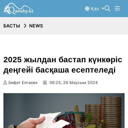
Қаз
БАСТЫ
NEWS
2025 жылдан бастап күнкөріс
деңгейі басқаша есептеледі
Бифат Елтаева
06:25, 26 Маусым 2024