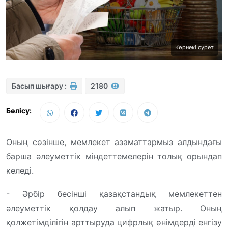
Көрнекі сурет
Басып шығару :
2180
Бөлісу:
Оның сөзінше, мемлекет азаматтармыз алдындағы
барша әлеуметтік міндеттемелерін толық орындап
келеді.
- Әрбір бесінші қазақстандық мемлекеттен
әлеуметтік қолдау алып жатыр. Оның
қолжетімділігін арттыруда цифрлық өнімдерді енгізу