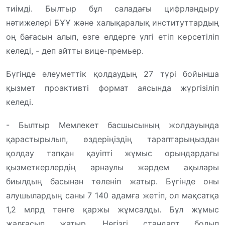
тиімді. Былтыр бұл саладағы цифрландыру
нәтижелері БҰҰ және халықаралық институттардың
оң бағасын алып, өзге елдерге үлгі етіп көрсетіліп
келеді, - деп айтты вице-премьер.
Бүгінде әлеуметтік қолдаудың 27 түрі бойынша
қызмет проактивті формат аясында жүргізіліп
келеді.
- Былтыр Мемлекет басшысының жолдауында
қарастырылып, өздеріңіздің тараптарыңыздан
қолдау тапқан қауіпті жұмыс орындардағы
қызметкерлердің арнаулы жәрдем ақылары
биылдың басынан төленіп жатыр. Бүгінде оны
алушылардың саны 7 140 адамға жетіп, ол мақсатқа
1,2 млрд тенге қаржы жұмсалды. Бұл жұмыс
жалғасып жатыр. Негізгі стандарт болып