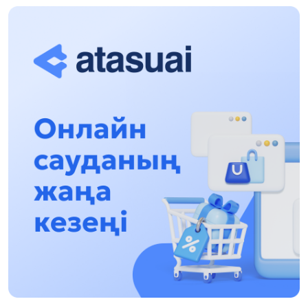
Халықаралық «Формула-1 H2O» жарысын
Қонаев қаласында өткізу жоспарлануда
13:13, 30 Шілде 2026
Асхат Асылбеков: Күшті билікке күшті
тұлғалар керек!
12:01, 28 Шілде 2026
Абзал Достияр: Думан Мұхаметкәрімді
Алматы түрмесіне ауыстыруы мүмкін
16:15, 27 Шілде 2026
Өскенбай Құлатайұлы: Руханиятқа қызмет
еткен қаламгер
17:46, 26 Шілде 2026