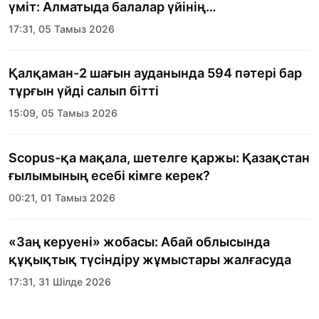
үміт: Алматыда балалар үйінің
тәрбиеленушілеріне мерекелік күн
17:31, 05 Тамыз 2026
ұйымдастырылды
Қалқаман-2 шағын ауданында 594 пәтері бар
тұрғын үйді салып бітті
15:09, 05 Тамыз 2026
Scopus-қа мақала, шетелге қаржы: Қазақстан
ғылымының есебі кімге керек?
00:21, 01 Тамыз 2026
«Заң керуені» жобасы: Абай облысында
құқықтық түсіндіру жұмыстары жалғасуда
17:31, 31 Шілде 2026