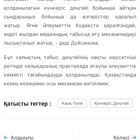
қолданылатын күнкөріс деңгейі бойынша айтқан
сындарыңыз бойынша да өзгерістер қаралып
жатыр. Яғни Әлеуметтік Кодексте қаралғандай,
ендігі жылдан медиандық табысқа өту механизмдері
пысықталып жатыр, - деді Дүйсенова.
Бұл халықтың табыс деңгейінің нақты көрсеткіші
ретінде халықаралық практикада атаулы әлеуметтік
көмекті тағайындауда қолданылады. Қазақстанда
кезең-кезеңімен осы механизм енгізілмек.
Қатысты тегтер :
Азық-Түлік
Күнкөріс Деңгейі
Алдыңғы
Келесі