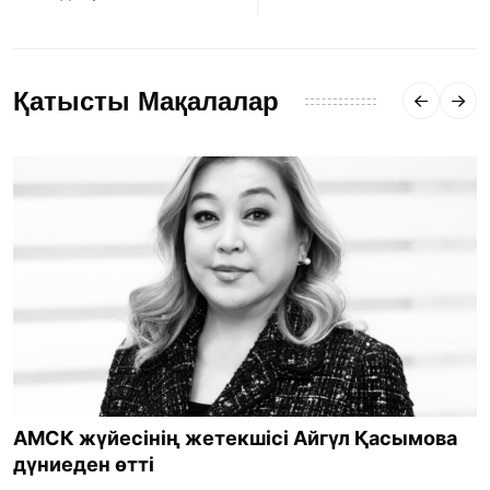
Қатысты Мақалалар
АМСК жүйесінің жетекшісі Айгүл Қасымова
дүниеден өтті