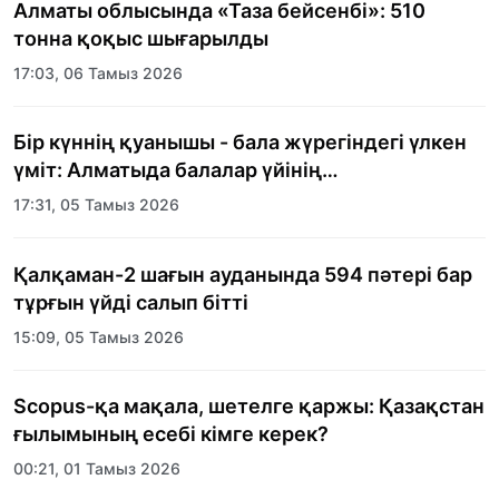
Алматы облысында «Таза бейсенбі»: 510
тонна қоқыс шығарылды
17:03, 06 Тамыз 2026
Бір күннің қуанышы - бала жүрегіндегі үлкен
үміт: Алматыда балалар үйінің
тәрбиеленушілеріне мерекелік күн
17:31, 05 Тамыз 2026
ұйымдастырылды
Қалқаман-2 шағын ауданында 594 пәтері бар
тұрғын үйді салып бітті
15:09, 05 Тамыз 2026
Scopus-қа мақала, шетелге қаржы: Қазақстан
ғылымының есебі кімге керек?
00:21, 01 Тамыз 2026