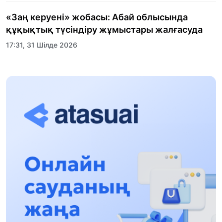
«Заң керуені» жобасы: Абай облысында
құқықтық түсіндіру жұмыстары жалғасуда
17:31, 31 Шілде 2026
Халықаралық «Формула-1 H2O» жарысын
Қонаев қаласында өткізу жоспарлануда
13:13, 30 Шілде 2026
Асхат Асылбеков: Күшті билікке күшті
тұлғалар керек!
12:01, 28 Шілде 2026
Абзал Достияр: Думан Мұхаметкәрімді
Алматы түрмесіне ауыстыруы мүмкін
16:15, 27 Шілде 2026