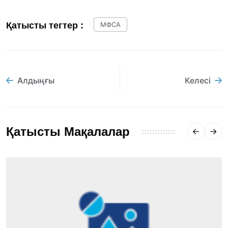
Қатысты тегтер :
МФСА
Алдыңғы
Келесі
Қатысты Мақалалар