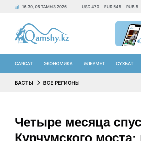
16:30, 06 ТАМЫЗ 2026
USD
470
EUR
545
RUB
5
САЯСАТ
ЭКОНОМИКА
ӘЛЕУМЕТ
СҰХБАТ
БАСТЫ
ВСЕ РЕГИОНЫ
Четыре месяца спус
Курчумского моста: