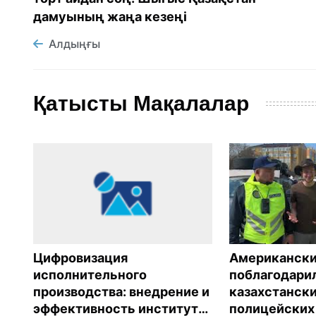
дамуының жаңа кезеңі
Алдыңғы
Қатысты Мақалалар
Американски
Цифровизация
поблагодари
исполнительного
казахстанск
производства: внедрение и
ой
полицейских
эффективность института