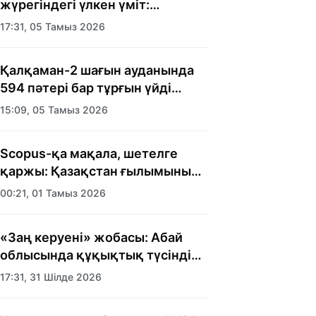
жүрегіндегі үлкен үміт:
Алматыда балалар үйінің
17:31, 05 Тамыз 2026
тәрбиеленушілеріне мерекелік
күн ұйымдастырылды
Қалқаман-2 шағын ауданында
594 пәтері бар тұрғын үйді
салып бітті
15:09, 05 Тамыз 2026
Scopus-қа мақала, шетелге
қаржы: Қазақстан ғылымының
есебі кімге керек?
00:21, 01 Тамыз 2026
«Заң керуені» жобасы: Абай
облысында құқықтық түсіндіру
жұмыстары жалғасуда
17:31, 31 Шілде 2026