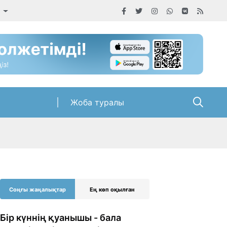
а
Жоба туралы
Соңғы жаңалықтар
Ең көп оқылған
Бір күннің қуанышы - бала