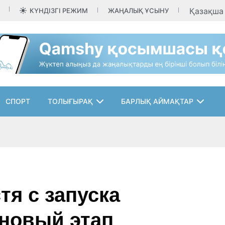
Қазақш
КҮНДІЗГІ РЕЖИМ
ЖАҢАЛЫҚ ҰСЫНУ
СПОРТ
ТОЛЫҒЫРАҚ
БАРЛЫҚ АЙМАҚТАР
тя с запуска
 новый этап