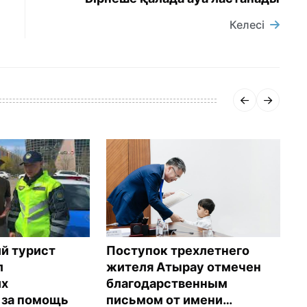
Келесі
О
й турист
Поступок трехлетнего
г
л
жителя Атырау отмечен
К
их
благодарственным
П
 за помощь
письмом от имени