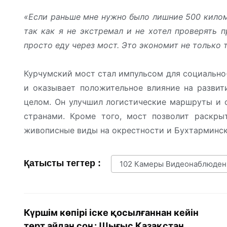
«Если раньше мне нужно было лишние 500 кило
так как я не экстремал и не хотел проверять 
просто еду через мост. Это экономит не только т
Курчумский мост стал импульсом для социально
и оказывает положительное влияние на развит
целом. Он улучшил логистические маршруты и 
странами. Кроме того, мост позволит раскрыт
живописные виды на окрестности и Бухтарминс
Қатысты тегтер :
102 Камеры Видеонаблюден
Күршім көпірі іске қосылғаннан кейін
төрт айдан соң: Шығыс Қазақстан