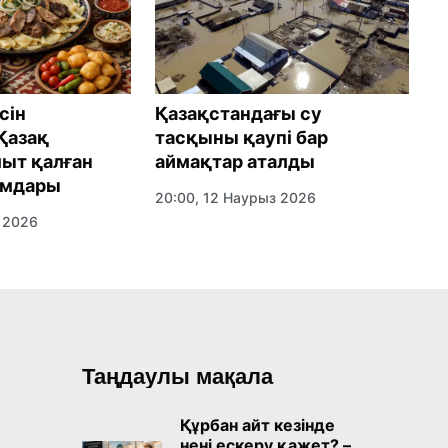
Қазақстандағы су
сін
Қ
тасқыны қаупі бар
Қазақ
т
аймақтар аталды
ыт қалған
ж
амдары
д
20:00, 12 Наурыз 2026
 2026
2
Таңдаулы мақала
Құрбан айт кезінде
нені ескеру қажет? –