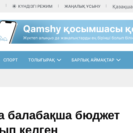
Қазақш
КҮНДІЗГІ РЕЖИМ
ЖАҢАЛЫҚ ҰСЫНУ
СПОРТ
ТОЛЫҒЫРАҚ
БАРЛЫҚ АЙМАҚТАР
 балабақша бюджет
ып келген