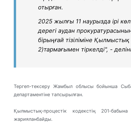
отырған.
2025 жылғы 11 наурызда ірі к
дерегі аудан прокуратурасының
бірыңғай тізіліміне Қылмыстық 
2)тармағымен тіркелді", - делі
Тергеп-тексеру Жамбыл облысы бойынша Сыбай
департаментіне тапсырылған.
Қылмыстық-процестік кодекстің 201-бабын
жарияланбайды.