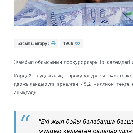
Басып шығару :
1966
Жамбыл облысының прокурорлары ірі көлемдегі
Қордай ауданының прокуратурасы мектепке
қаржыландыруға арналған 45,2 миллион теңге 
анықтады.
"Екі жыл бойы балабақша басш
мүлдем келмеген балалар үші