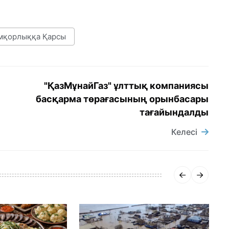
мқорлыққа Қарсы
"ҚазМұнайГаз" ұлттық компаниясы
басқарма төрағасының орынбасары
тағайындалды
Келесі