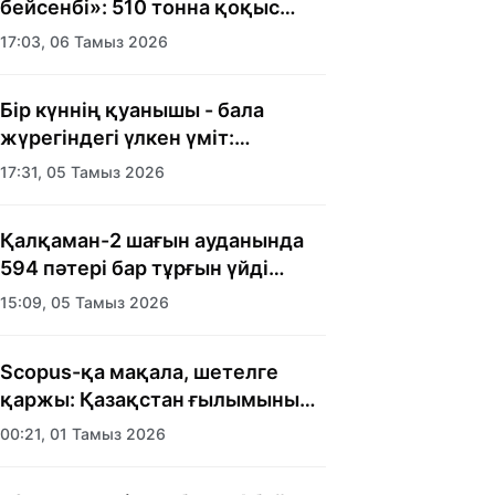
бейсенбі»: 510 тонна қоқыс
шығарылды
17:03, 06 Тамыз 2026
Бір күннің қуанышы - бала
жүрегіндегі үлкен үміт:
Алматыда балалар үйінің
17:31, 05 Тамыз 2026
тәрбиеленушілеріне мерекелік
күн ұйымдастырылды
Қалқаман-2 шағын ауданында
594 пәтері бар тұрғын үйді
салып бітті
15:09, 05 Тамыз 2026
Scopus-қа мақала, шетелге
қаржы: Қазақстан ғылымының
есебі кімге керек?
00:21, 01 Тамыз 2026