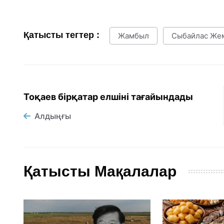
Қатысты тегтер :
Жамбыл
Сыбайлас Же
Тоқаев бірқатар елшіні тағайындады
Алдыңғы
Қатысты Мақалалар