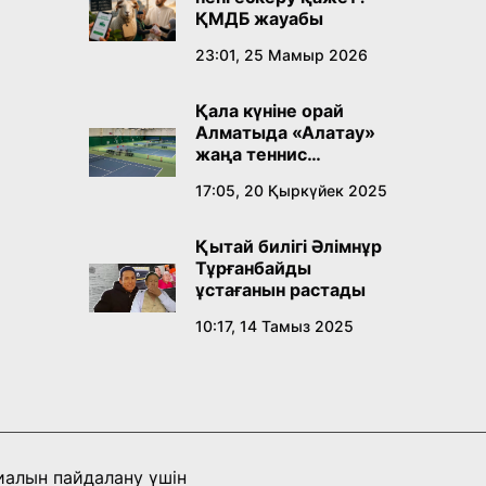
ҚМДБ жауабы
23:01, 25 Мамыр 2026
Қала күніне орай
Алматыда «Алатау»
жаңа теннис
орталығы ашылады
17:05, 20 Қыркүйек 2025
Қытай билігі Әлімнұр
Тұрғанбайды
ұстағанын растады
10:17, 14 Тамыз 2025
иалын пайдалану үшін