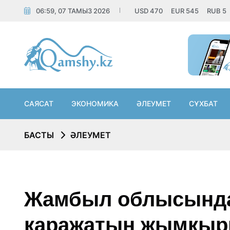
06:59, 07 ТАМЫЗ 2026
USD
470
EUR
545
RUB
5
САЯСАТ
ЭКОНОМИКА
ӘЛЕУМЕТ
СҰХБАТ
БАСТЫ
ӘЛЕУМЕТ
Жамбыл облысында
қаражатын жымқыр