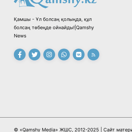
Қамшы - Ұл болсаң қолыңда, құл
болсаң төбеңде ойнайды!|Qamshy
News
© «Qamshy Media» ЖШС, 2012-2025 | Сайт матер