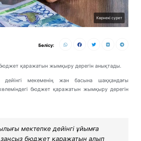
Көрнекі сурет
Бөлісу:
 бюджет қаражатын жымқыру дерегін анықтады.
 дейінгі мекеменің жан басына шаққандағы
көлеміндегі бюджет қаражатын жымқыру дерегін
ылығы мектепке дейінгі ұйымға
н заңсыз бюджет қаражатын алып