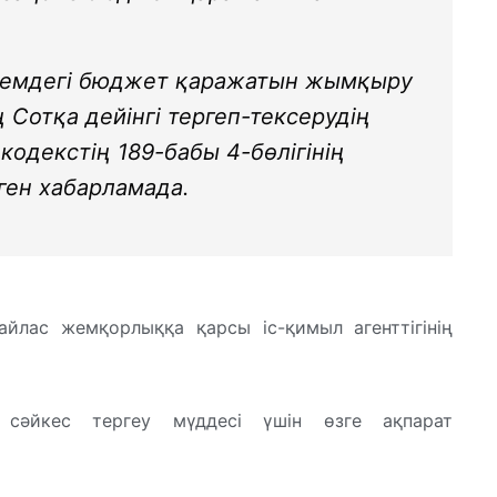
өлемдегі бюджет қаражатын жымқыру
 Сотқа дейінгі тергеп-тексерудің
кодекстің 189-бабы 4-бөлігінің
нген хабарламада.
лас жемқорлыққа қарсы іс-қимыл агенттігінің
а сәйкес тергеу мүддесі үшін өзге ақпарат