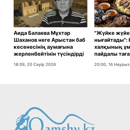
:
Аида Балаева Мұхтар
"Жүйке жүйе
Шаханов неге Арыстан баб
нығайтады": 
н
кесенесінің аумағына
халқының ұм
жерленбейтінін түсіндірді
пайдалы тағ
18:09, 20 Сәуір 2026
20:00, 16 Наурыз