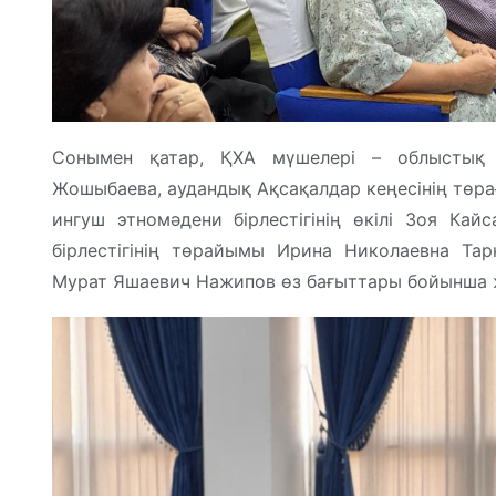
Сонымен қатар, ҚХА мүшелері – облыстық А
Жошыбаева, аудандық Ақсақалдар кеңесінің төра
ингуш этномәдени бірлестігінің өкілі Зоя Ка
бірлестігінің төрайымы Ирина Николаевна Та
Мурат Яшаевич Нажипов өз бағыттары бойынша 