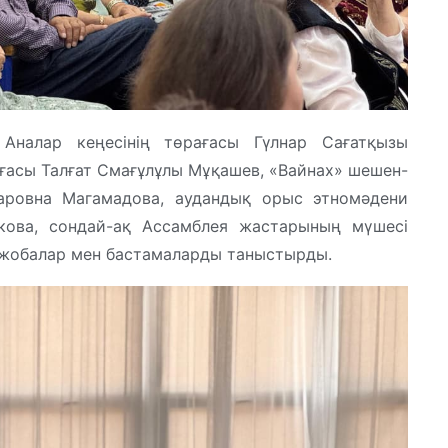
налар кеңесінің төрағасы Гүлнар Сағатқызы
ғасы Талғат Смағұлұлы Мұқашев, «Вайнах» шешен-
йсаровна Магамадова, аудандық орыс этномәдени
ркова, сондай-ақ Ассамблея жастарының мүшесі
жобалар мен бастамаларды таныстырды.