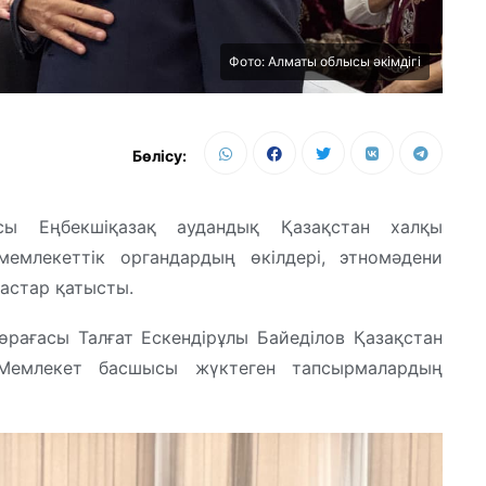
Фото: Алматы облысы әкімдігі
Бөлісу:
 Еңбекшіқазақ аудандық Қазақстан халқы
мемлекеттік органдардың өкілдері, этномәдени
жастар қатысты.
өрағасы Талғат Ескендірұлы Байеділов Қазақстан
Мемлекет басшысы жүктеген тапсырмалардың