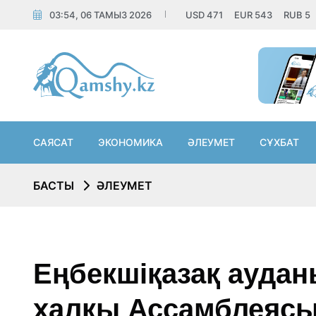
03:54, 06 ТАМЫЗ 2026
USD
471
EUR
543
RUB
5
САЯСАТ
ЭКОНОМИКА
ӘЛЕУМЕТ
СҰХБАТ
БАСТЫ
ӘЛЕУМЕТ
Еңбекшіқазақ аудан
халқы Ассамблеясын