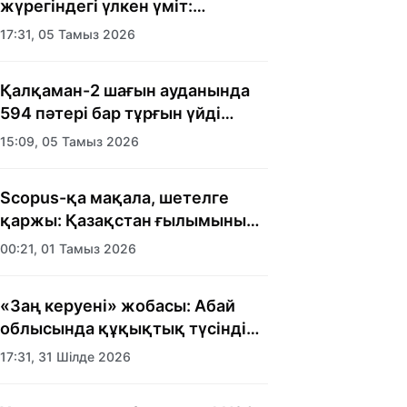
жүрегіндегі үлкен үміт:
Алматыда балалар үйінің
17:31, 05 Тамыз 2026
тәрбиеленушілеріне мерекелік
күн ұйымдастырылды
Қалқаман-2 шағын ауданында
594 пәтері бар тұрғын үйді
салып бітті
15:09, 05 Тамыз 2026
Scopus-қа мақала, шетелге
қаржы: Қазақстан ғылымының
есебі кімге керек?
00:21, 01 Тамыз 2026
«Заң керуені» жобасы: Абай
облысында құқықтық түсіндіру
жұмыстары жалғасуда
17:31, 31 Шілде 2026