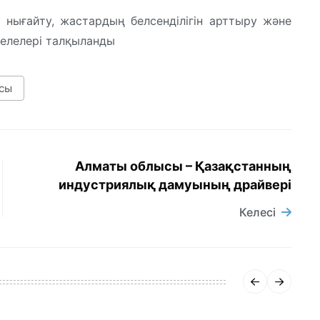
і нығайту, жастардың белсенділігін арттыру және
селелері талқыланды
ясы
Алматы облысы – Қазақстанның
индустриялық дамуының драйвері
Келесі