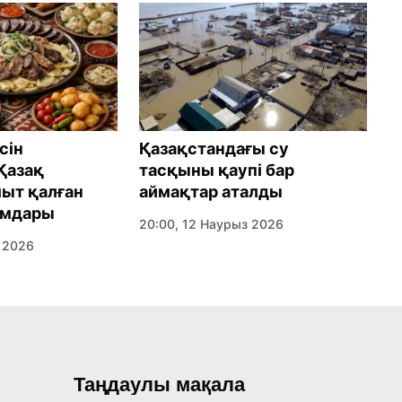
Қазақстандағы су
сін
Қ
тасқыны қаупі бар
Қазақ
т
аймақтар аталды
ыт қалған
ж
амдары
д
20:00, 12 Наурыз 2026
 2026
2
Таңдаулы мақала