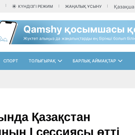
Қазақш
КҮНДІЗГІ РЕЖИМ
ЖАҢАЛЫҚ ҰСЫНУ
СПОРТ
ТОЛЫҒЫРАҚ
БАРЛЫҚ АЙМАҚТАР
ында Қазақстан
ың І сессиясы өтті