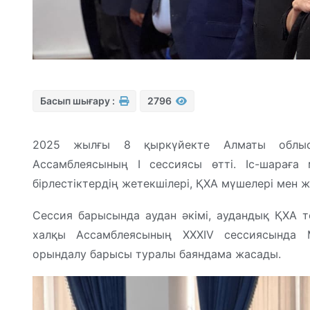
Басып шығару :
2796
2025 жылғы 8 қыркүйекте Алматы облысы
Ассамблеясының І сессиясы өтті. Іс-шараға 
бірлестіктердің жетекшілері, ҚХА мүшелері мен 
Сессия барысында аудан әкімі, аудандық ҚХА т
халқы Ассамблеясының XXXIV сессиясында 
орындалу барысы туралы баяндама жасады.