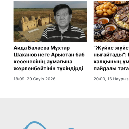
:
Аида Балаева Мұхтар
"Жүйке жүйе
Шаханов неге Арыстан баб
нығайтады": 
н
кесенесінің аумағына
халқының ұм
жерленбейтінін түсіндірді
пайдалы тағ
18:09, 20 Сәуір 2026
20:00, 16 Наурыз