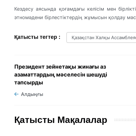
Кездесу аясында қоғамдағы келісім мен бірлікт
этномәдени бірлестіктердің жұмысын қолдау мә
Қатысты тегтер :
Қазақстан Халқы Ассамбле
Президент зейнетақы жинағы аз
азаматтардың мәселесін шешуді
тапсырды
Алдыңғы
Қатысты Мақалалар