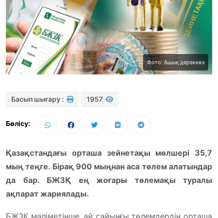
Фото: Ашық дереккөз
Басып шығару :
1957
Бөлісу:
Қазақстандағы орташа зейнетақы мөлшері 35,7
мың теңге. Бірақ 900 мыңнан аса төлем алатындар
да бар. БЖЗҚ ең жоғары төлемақы туралы
ақпарат жариялады.
БЖЗҚ мәліметінше, ай сайынғы төлемдердің орташа