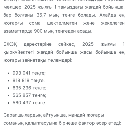
мөлшері 2025 жылғы 1 тамыздағы жағдай бойынша,
бар болғаны 35,7 мың теңге болады. Алайда ең
жоғарғы сома шектелмеген және жекелеген
азаматтарда 900 мың теңгеден асады.
БЖЗҚ деректеріне сәйкес, 2025 жылғы 1
қыркүйектегі жағдай бойынша жасы бойынша ең
жоғары зейнетақы төлемдері:
993 041 теңге;
818 818 теңге;
635 236 теңге;
565 857 теңге;
560 437 теңге.
Сарапшылардың айтуынша, мұндай жоғары
соманың қалыптасуына бірнеше фактор әсер етеді: