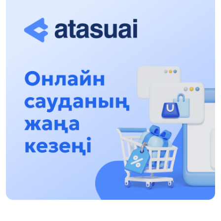
құқықтық түсіндіру жұмыстары жалғасуда
17:31, 31 Шілде 2026
Халықаралық «Формула-1 H2O» жарысын
Қонаев қаласында өткізу жоспарлануда
13:13, 30 Шілде 2026
Асхат Асылбеков: Күшті билікке күшті
тұлғалар керек!
12:01, 28 Шілде 2026
Абзал Достияр: Думан Мұхаметкәрімді
Алматы түрмесіне ауыстыруы мүмкін
16:15, 27 Шілде 2026