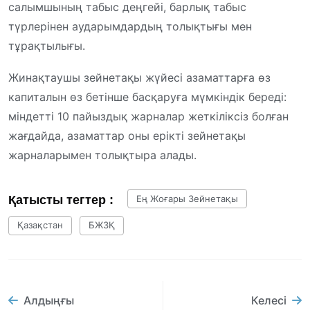
салымшының табыс деңгейі, барлық табыс
түрлерінен аударымдардың толықтығы мен
тұрақтылығы.
Жинақтаушы зейнетақы жүйесі азаматтарға өз
капиталын өз бетінше басқаруға мүмкіндік береді:
міндетті 10 пайыздық жарналар жеткіліксіз болған
жағдайда, азаматтар оны ерікті зейнетақы
жарналарымен толықтыра алады.
Қатысты тегтер :
Ең Жоғары Зейнетақы
Қазақстан
БЖЗҚ
Алдыңғы
Келесі