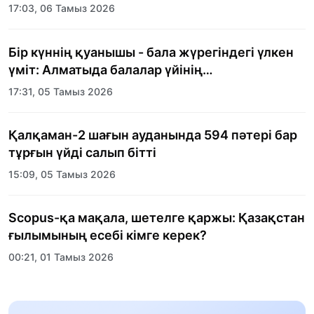
17:03, 06 Тамыз 2026
Бір күннің қуанышы - бала жүрегіндегі үлкен
үміт: Алматыда балалар үйінің
тәрбиеленушілеріне мерекелік күн
17:31, 05 Тамыз 2026
ұйымдастырылды
Қалқаман-2 шағын ауданында 594 пәтері бар
тұрғын үйді салып бітті
15:09, 05 Тамыз 2026
Scopus-қа мақала, шетелге қаржы: Қазақстан
ғылымының есебі кімге керек?
00:21, 01 Тамыз 2026
«Заң керуені» жобасы: Абай облысында