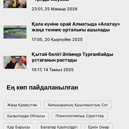
Қазақ тіліндегі «құт» концептісінің
23:01, 25 Мамыр 2026
лингвомәдени сипаты
Қала күніне орай Алматыда «Алатау»
09:21, 21 Шілде 2026
жаңа теннис орталығы ашылады
17:05, 20 Қыркүйек 2025
Абайдың адам тәрбиесі туралы
көзқарастарының өзектілігі
Қытай билігі Әлімнұр Тұрғанбайды
18:59, 20 Шілде 2026
ұстағанын растады
10:17, 14 Тамыз 2025
Жасанды интеллект: адамзаттың көмекшісі
ме, әлде бәсекелесі ме?
Ең көп пайдаланылған
18:16, 20 Шілде 2026
Жаңа Қазақстан
Халықаралық Қыылмыстық Сот
Ұлттық архивтің ашылғанына 20 жыл: негізгі
Қызылорда Облысы
Психологиялық Суреттер
жетістіктері мен даму бағыты
Қар Барысы
Балалар Қауіпсіздігі
Еркін Омар
17:09, 20 Шілде 2026