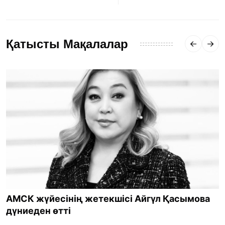
Қатысты Мақалалар
АМСК жүйесінің жетекшісі Айгүл Қасымова
дүниеден өтті