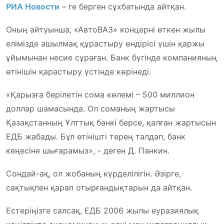
РИА Новости
– ге берген сұхбатында айтқан.
Оның айтуынша, «АвтоВАЗ» концерні өткен жылы
елімізде ашылмақ құрастыру өндірісі үшін қаржы
ұйымынан несие сұраған. Банк бүгінде компанияның
өтінішін қарастыру үстінде көрінеді.
«Қарызға берілетін сома көлемі – 500 миллион
доллар шамасында. Ол соманың жартысы
Қазақстанның Ұлттық банкі берсе, қалған жартысын
ЕДБ жабады. Бұл өтінішті терең талдап, банк
кеңесіне шығарамыз», - деген Д. Панкин.
Сондай-ақ, ол жобаның күрделілігін. Әзірге,
сақтықпен қарап отырғандықтарын да айтқан.
Естеріңізге салсақ, ЕДБ 2006 жылы еуразиялық