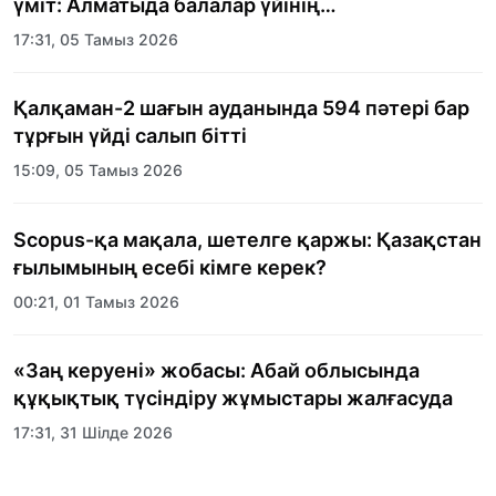
үміт: Алматыда балалар үйінің
тәрбиеленушілеріне мерекелік күн
17:31, 05 Тамыз 2026
ұйымдастырылды
Қалқаман-2 шағын ауданында 594 пәтері бар
тұрғын үйді салып бітті
15:09, 05 Тамыз 2026
Scopus-қа мақала, шетелге қаржы: Қазақстан
ғылымының есебі кімге керек?
00:21, 01 Тамыз 2026
«Заң керуені» жобасы: Абай облысында
құқықтық түсіндіру жұмыстары жалғасуда
17:31, 31 Шілде 2026