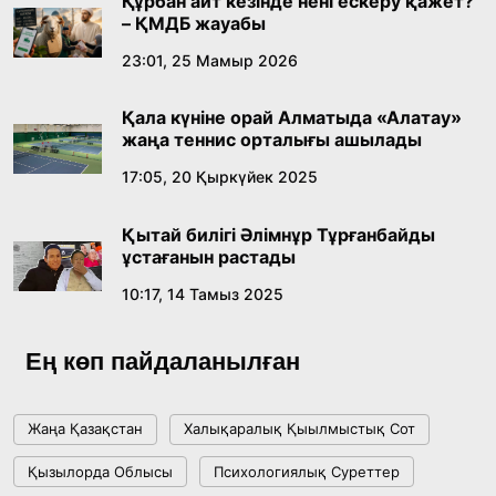
Құрбан айт кезінде нені ескеру қажет?
– ҚМДБ жауабы
Абайдың адам тәрбиесі туралы
23:01, 25 Мамыр 2026
көзқарастарының өзектілігі
Қала күніне орай Алматыда «Алатау»
18:59, 20 Шілде 2026
жаңа теннис орталығы ашылады
17:05, 20 Қыркүйек 2025
Жасанды интеллект: адамзаттың көмекшісі
ме, әлде бәсекелесі ме?
Қытай билігі Әлімнұр Тұрғанбайды
18:16, 20 Шілде 2026
ұстағанын растады
10:17, 14 Тамыз 2025
Ұлттық архивтің ашылғанына 20 жыл: негізгі
жетістіктері мен даму бағыты
Ең көп пайдаланылған
17:09, 20 Шілде 2026
Жаңа Қазақстан
Халықаралық Қыылмыстық Сот
Мемлекет басшысы Көбейтұз көлінің жай-
Қызылорда Облысы
Психологиялық Суреттер
күйіне назар аударды