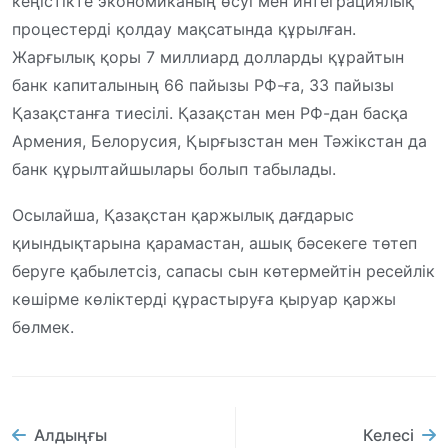
кеңістікте экономиканың өсуі мен интеграциялық
процестерді қолдау мақсатында құрылған.
Жарғылық қоры 7 миллиард долларды құрайтын
банк капиталының 66 пайызы РФ-ға, 33 пайызы
Қазақстанға тиесілі. Қазақстан мен РФ-дан басқа
Армения, Белорусия, Қырғызстан мен Тәжікстан да
банк құрылтайшылары болып табылады.
Осылайша, Қазақстан қаржылық дағдарыс
қиындықтарына қарамастан, ашық бәсекеге төтеп
беруге қабылетсіз, сапасы сын көтермейтін ресейлік
көшірме көліктерді құрастыруға қыруар қаржы
бөлмек.
Алдыңғы
Келесі