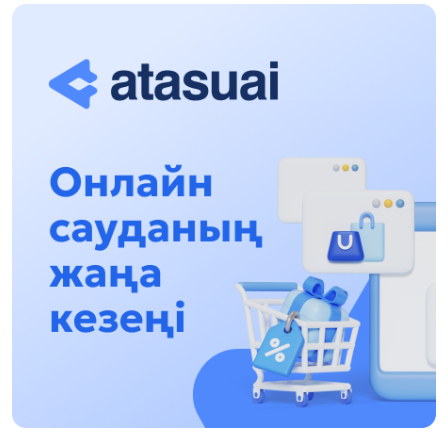
Халықаралық «Формула-1 H2O» жарысын
Қонаев қаласында өткізу жоспарлануда
13:13, 30 Шілде 2026
Асхат Асылбеков: Күшті билікке күшті
тұлғалар керек!
12:01, 28 Шілде 2026
Абзал Достияр: Думан Мұхаметкәрімді
Алматы түрмесіне ауыстыруы мүмкін
16:15, 27 Шілде 2026
Өскенбай Құлатайұлы: Руханиятқа қызмет
еткен қаламгер
17:46, 26 Шілде 2026