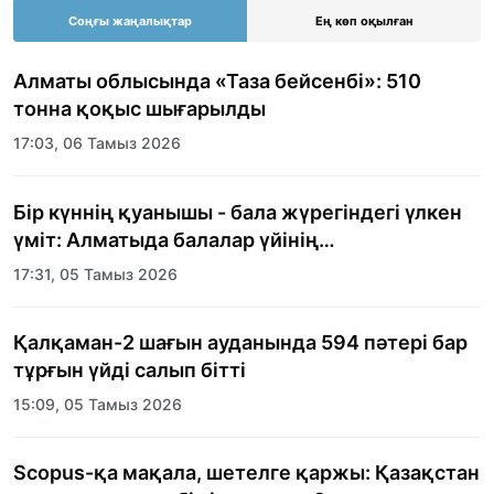
Соңғы жаңалықтар
Ең көп оқылған
Алматы облысында «Таза бейсенбі»: 510
тонна қоқыс шығарылды
17:03, 06 Тамыз 2026
Бір күннің қуанышы - бала жүрегіндегі үлкен
үміт: Алматыда балалар үйінің
тәрбиеленушілеріне мерекелік күн
17:31, 05 Тамыз 2026
ұйымдастырылды
Қалқаман-2 шағын ауданында 594 пәтері бар
тұрғын үйді салып бітті
15:09, 05 Тамыз 2026
Scopus-қа мақала, шетелге қаржы: Қазақстан