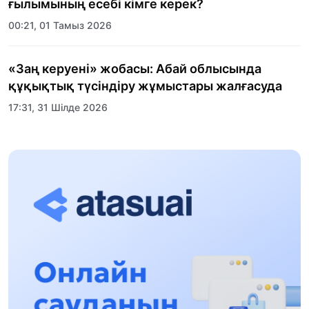
ғылымының есебі кімге керек?
00:21, 01 Тамыз 2026
«Заң керуені» жобасы: Абай облысында
құқықтық түсіндіру жұмыстары жалғасуда
17:31, 31 Шілде 2026
Халықаралық «Формула-1 H2O» жарысын
Қонаев қаласында өткізу жоспарлануда
13:13, 30 Шілде 2026
Асхат Асылбеков: Күшті билікке күшті
тұлғалар керек!
12:01, 28 Шілде 2026