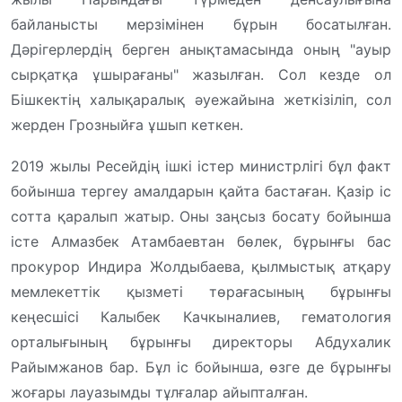
байланысты мерзімінен бұрын босатылған.
Дәрігерлердің берген анықтамасында оның "ауыр
сырқатқа ұшырағаны" жазылған. Сол кезде ол
Бішкектің халықаралық әуежайына жеткізіліп, сол
жерден Грозныйға ұшып кеткен.
2019 жылы Ресейдің ішкі істер министрлігі бұл факт
бойынша тергеу амалдарын қайта бастаған. Қазір іс
сотта қаралып жатыр. Оны заңсыз босату бойынша
істе Алмазбек Атамбаевтан бөлек, бұрынғы бас
прокурор Индира Жолдыбаева, қылмыстық атқару
мемлекеттік қызметі төрағасының бұрынғы
кеңесшісі Калыбек Качкыналиев, гематология
орталығының бұрынғы директоры Абдухалик
Райымжанов бар. Бұл іс бойынша, өзге де бұрынғы
жоғары лауазымды тұлғалар айыпталған.