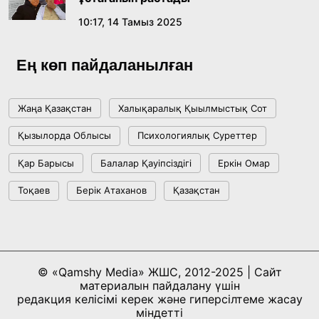
10:17, 14 Тамыз 2025
Ұлттық архивтің ашылғанына 20 жыл: негізгі
жетістіктері мен даму бағыты
Ең көп пайдаланылған
17:09, 20 Шілде 2026
Жаңа Қазақстан
Халықаралық Қыылмыстық Сот
Мемлекет басшысы Көбейтұз көлінің жай-
Қызылорда Облысы
Психологиялық Суреттер
күйіне назар аударды
Қар Барысы
Балалар Қауіпсіздігі
Еркін Омар
18:22, 17 Шілде 2026
Тоқаев
Берік Атаханов
Қазақстан
АЛТЫН ОРДА ТАРИХЫН ОҚЫТУДЫҢ
ИННОВАЦИЯЛЫҚ ТӘСІЛДЕРІ ЕНГІЗІЛЕДІ
10:28, 15 Шілде 2026
© «Qamshy Media» ЖШС, 2012-2025 | Сайт
материалын пайдалану үшін
Қазақстан ҰҚК: уақыт сын-қатерлері және
редакция келісімі керек және гиперсілтеме жасау
ұлттық мүддені қорғау
міндетті