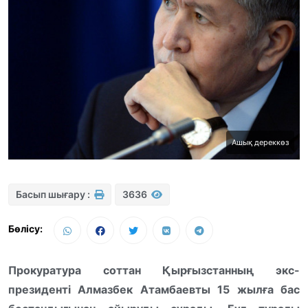
Ашық дереккөз
Басып шығару :
3636
Бөлісу:
Прокуратура соттан Қырғызстанның экс-
президенті Алмазбек Атамбаевты 15 жылға бас