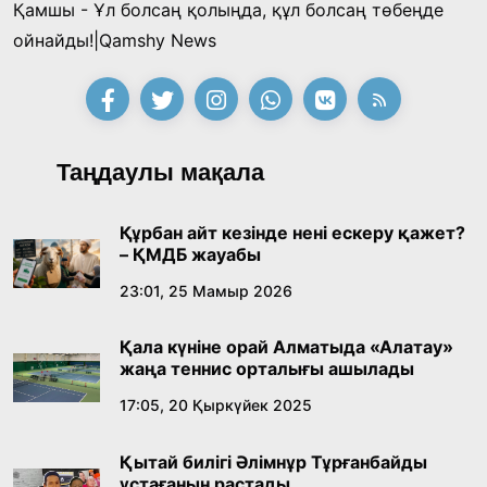
Қамшы - Ұл болсаң қолыңда, құл болсаң төбеңде
Қонаев қаласының әкімі «Славян базары»
ойнайды!|Qamshy News
байқауының жеңімпазы Ақерке Амалятты
қабылдады
16:27, 23 Шілде 2026
Қазақ тіліндегі «құт» концептісінің
Таңдаулы мақала
лингвомәдени сипаты
09:21, 21 Шілде 2026
Құрбан айт кезінде нені ескеру қажет?
– ҚМДБ жауабы
Абайдың адам тәрбиесі туралы
23:01, 25 Мамыр 2026
көзқарастарының өзектілігі
Қала күніне орай Алматыда «Алатау»
18:59, 20 Шілде 2026
жаңа теннис орталығы ашылады
17:05, 20 Қыркүйек 2025
Жасанды интеллект: адамзаттың көмекшісі
ме, әлде бәсекелесі ме?
Қытай билігі Әлімнұр Тұрғанбайды
18:16, 20 Шілде 2026
ұстағанын растады