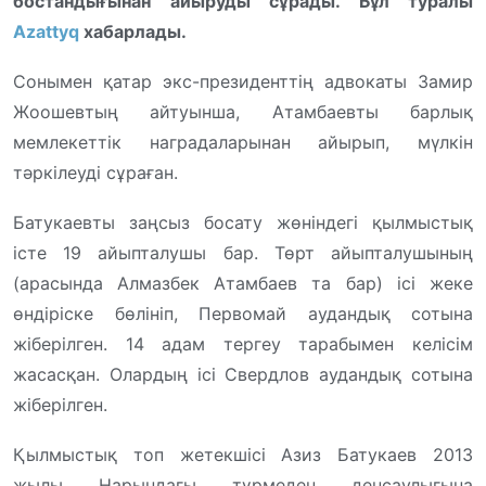
бостандығынан айыруды сұрады. Бұл туралы
Аzattyq
хабарлады.
Сонымен қатар экс-президенттің адвокаты Замир
Жоошевтың айтуынша, Атамбаевты барлық
мемлекеттік наградаларынан айырып, мүлкін
тәркілеуді сұраған.
Батукаевты заңсыз босату жөніндегі қылмыстық
істе 19 айыпталушы бар. Төрт айыпталушының
(арасында Алмазбек Атамбаев та бар) ісі жеке
өндіріске бөлініп, Первомай аудандық сотына
жіберілген. 14 адам тергеу тарабымен келісім
жасасқан. Олардың ісі Свердлов аудандық сотына
жіберілген.
Қылмыстық топ жетекшісі Азиз Батукаев 2013
жылы Нарындағы түрмеден денсаулығына