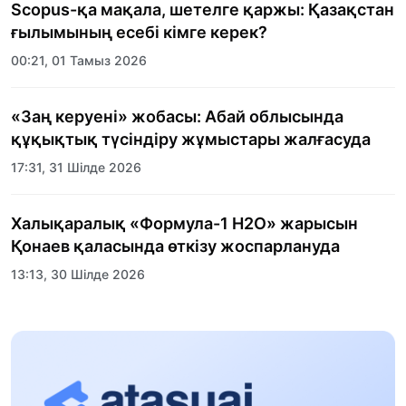
Scopus-қа мақала, шетелге қаржы: Қазақстан
ғылымының есебі кімге керек?
00:21, 01 Тамыз 2026
«Заң керуені» жобасы: Абай облысында
құқықтық түсіндіру жұмыстары жалғасуда
17:31, 31 Шілде 2026
Халықаралық «Формула-1 H2O» жарысын
Қонаев қаласында өткізу жоспарлануда
13:13, 30 Шілде 2026
Асхат Асылбеков: Күшті билікке күшті
тұлғалар керек!
12:01, 28 Шілде 2026