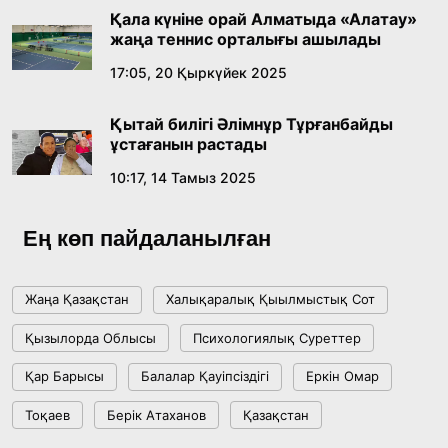
Қала күніне орай Алматыда «Алатау»
18:16, 20 Шілде 2026
жаңа теннис орталығы ашылады
17:05, 20 Қыркүйек 2025
Ұлттық архивтің ашылғанына 20 жыл: негізгі
жетістіктері мен даму бағыты
Қытай билігі Әлімнұр Тұрғанбайды
17:09, 20 Шілде 2026
ұстағанын растады
10:17, 14 Тамыз 2025
Мемлекет басшысы Көбейтұз көлінің жай-
күйіне назар аударды
Ең көп пайдаланылған
18:22, 17 Шілде 2026
Жаңа Қазақстан
Халықаралық Қыылмыстық Сот
АЛТЫН ОРДА ТАРИХЫН ОҚЫТУДЫҢ
Қызылорда Облысы
Психологиялық Суреттер
ИННОВАЦИЯЛЫҚ ТӘСІЛДЕРІ ЕНГІЗІЛЕДІ
Қар Барысы
Балалар Қауіпсіздігі
Еркін Омар
10:28, 15 Шілде 2026
Тоқаев
Берік Атаханов
Қазақстан
Қазақстан ҰҚК: уақыт сын-қатерлері және