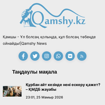
Қонаев қаласының әкімі «Славян базары»
байқауының жеңімпазы Ақерке Амалятты
қабылдады
16:27, 23 Шілде 2026
Қамшы - Ұл болсаң қолыңда, құл болсаң төбеңде
Қазақ тіліндегі «құт» концептісінің
ойнайды!|Qamshy News
лингвомәдени сипаты
09:21, 21 Шілде 2026
Абайдың адам тәрбиесі туралы
Таңдаулы мақала
көзқарастарының өзектілігі
18:59, 20 Шілде 2026
Құрбан айт кезінде нені ескеру қажет?
– ҚМДБ жауабы
Жасанды интеллект: адамзаттың көмекшісі
23:01, 25 Мамыр 2026
ме, әлде бәсекелесі ме?