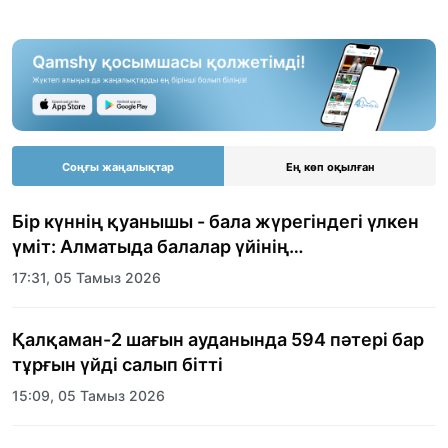
Соңғы жаңалықтар
Ең көп оқылған
Бір күннің қуанышы - бала жүрегіндегі үлкен
үміт: Алматыда балалар үйінің
тәрбиеленушілеріне мерекелік күн
17:31, 05 Тамыз 2026
ұйымдастырылды
Қалқаман-2 шағын ауданында 594 пәтері бар
тұрғын үйді салып бітті
15:09, 05 Тамыз 2026