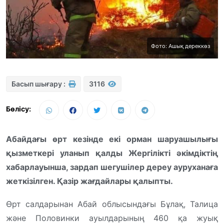
Фото: Ашық дереккөз
Басып шығару :
3116
Бөлісу:
Абайдағы өрт кезінде екі орман шаруашылығы
қызметкері уланып қалды Жергілікті әкімдіктің
хабарлауынша, зардап шегушілер дереу ауруханаға
жеткізілген. Қазір жағдайлары қалыпты.
Өрт салдарынан Абай облысындағы Бұлақ, Талица
және Половинки ауылдарының 460 қа жуық