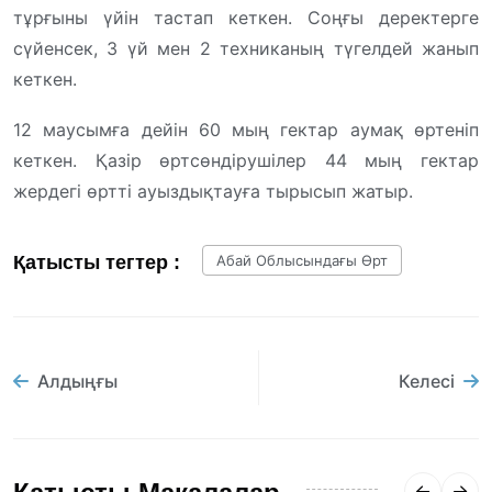
тұрғыны үйін тастап кеткен. Соңғы деректерге
сүйенсек, 3 үй мен 2 техниканың түгелдей жанып
кеткен.
12 маусымға дейін 60 мың гектар аумақ өртеніп
кеткен. Қазір өртсөндірушілер 44 мың гектар
жердегі өртті ауыздықтауға тырысып жатыр.
Қатысты тегтер :
Абай Облысындағы Өрт
Алдыңғы
Келесі