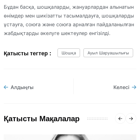
Бұдан басқа, шошқаларды, жануарлардан алынатын
өнімдер мен шикізатты тасымалдауға, шошқаларды
ұстауға, союға және союға арналған пайдаланылған
жабдықтарды әкелуге шектеулер енгізілді.
Қатысты тегтер :
Шошқа
Ауыл Шаруашылығы
Алдыңғы
Келесі
Қатысты Мақалалар