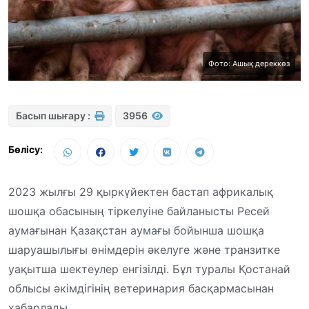
Фото: Ашық дереккөз
Басып шығару :
3956
Бөлісу:
2023 жылғы 29 қыркүйектен бастап африкалық
шошқа обасының тіркелуіне байланысты Ресей
аумағынан Қазақстан аумағы бойынша шошқа
шаруашылығы өнімдерін әкелуге және транзитке
уақытша шектеулер енгізілді. Бұл туралы Қостанай
облысы әкімдігінің ветеринария басқармасынан
хабарлады.