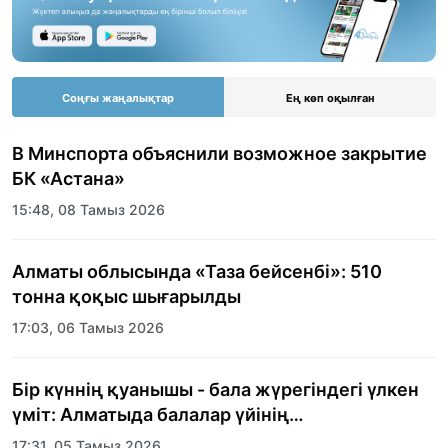
Соңғы жаңалықтар
Ең көп оқылған
В Минспорта объяснили возможное закрытие
БК «Астана»
15:48, 08 Тамыз 2026
Алматы облысында «Таза бейсенбі»: 510
тонна қоқыс шығарылды
17:03, 06 Тамыз 2026
Бір күннің қуанышы - бала жүрегіндегі үлкен
үміт: Алматыда балалар үйінің
тәрбиеленушілеріне мерекелік күн
17:31, 05 Тамыз 2026