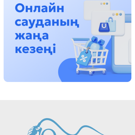
13:13, 30 Шілде 2026
Асхат Асылбеков: Күшті билікке күшті
тұлғалар керек!
12:01, 28 Шілде 2026
Абзал Достияр: Думан Мұхаметкәрімді
Алматы түрмесіне ауыстыруы мүмкін
16:15, 27 Шілде 2026
Өскенбай Құлатайұлы: Руханиятқа қызмет
еткен қаламгер
17:46, 26 Шілде 2026
Еңбек адамына көрсетілген құрмет: Алматы