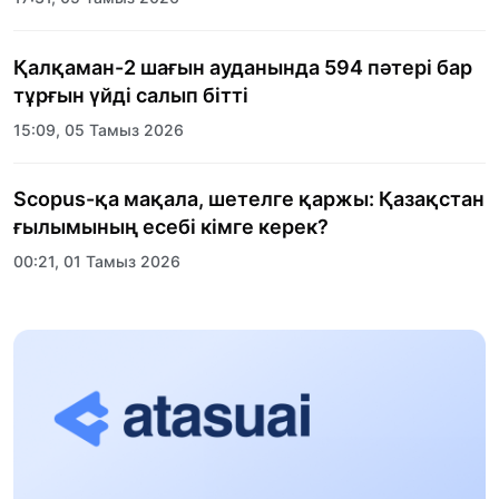
ұйымдастырылды
Қалқаман-2 шағын ауданында 594 пәтері бар
тұрғын үйді салып бітті
15:09, 05 Тамыз 2026
Scopus-қа мақала, шетелге қаржы: Қазақстан
ғылымының есебі кімге керек?
00:21, 01 Тамыз 2026
«Заң керуені» жобасы: Абай облысында
құқықтық түсіндіру жұмыстары жалғасуда
17:31, 31 Шілде 2026
Халықаралық «Формула-1 H2O» жарысын
Қонаев қаласында өткізу жоспарлануда