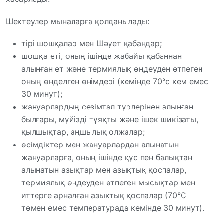
Шектеулер мыналарға қолданылады:
тірі шошқалар мен Шәует қабандар;
шошқа еті, оның ішінде жабайы қабаннан
алынған ет және термиялық өңдеуден өтпеген
оның өңделген өнімдері (кемінде 70°с кем емес
30 минут);
жануарлардың сезімтал түрлерінен алынған
былғары, мүйізді тұяқты және ішек шикізаты,
қылшықтар, аңшылық олжалар;
өсімдіктер мен жануарлардан алынатын
жануарларға, оның ішінде құс пен балықтан
алынатын азықтар мен азықтық қоспалар,
термиялық өңдеуден өтпеген мысықтар мен
иттерге арналған азықтық қоспалар (70°С
төмен емес температурада кемінде 30 минут).