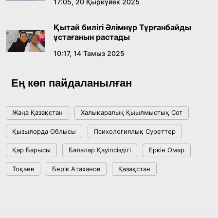
17:05, 20 Қыркүйек 2025
Абайдың адам тәрбиесі туралы
көзқарастарының өзектілігі
Қытай билігі Әлімнұр Тұрғанбайды
18:59, 20 Шілде 2026
ұстағанын растады
10:17, 14 Тамыз 2025
Жасанды интеллект: адамзаттың көмекшісі
ме, әлде бәсекелесі ме?
Ең көп пайдаланылған
18:16, 20 Шілде 2026
Жаңа Қазақстан
Халықаралық Қыылмыстық Сот
Ұлттық архивтің ашылғанына 20 жыл: негізгі
Қызылорда Облысы
Психологиялық Суреттер
жетістіктері мен даму бағыты
Қар Барысы
Балалар Қауіпсіздігі
Еркін Омар
17:09, 20 Шілде 2026
Тоқаев
Берік Атаханов
Қазақстан
Мемлекет басшысы Көбейтұз көлінің жай-
күйіне назар аударды
18:22, 17 Шілде 2026