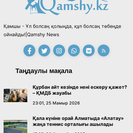
облысының әкімі коммуналдық
қызметкерлермен бірге тазалыққа шығып,
13:57, 24 Шілде 2026
таңғы ас ішті
Қамшы - Ұл болсаң қолыңда, құл болсаң төбеңде
«Тектілер ту көтереді» байқауы өз
ойнайды!|Qamshy News
жеңімпаздарын анықтады
18:39, 23 Шілде 2026
Қонаев қаласының әкімі «Славян базары»
Таңдаулы мақала
байқауының жеңімпазы Ақерке Амалятты
қабылдады
16:27, 23 Шілде 2026
Құрбан айт кезінде нені ескеру қажет?
– ҚМДБ жауабы
Қазақ тіліндегі «құт» концептісінің
23:01, 25 Мамыр 2026
лингвомәдени сипаты
Қала күніне орай Алматыда «Алатау»
09:21, 21 Шілде 2026
жаңа теннис орталығы ашылады