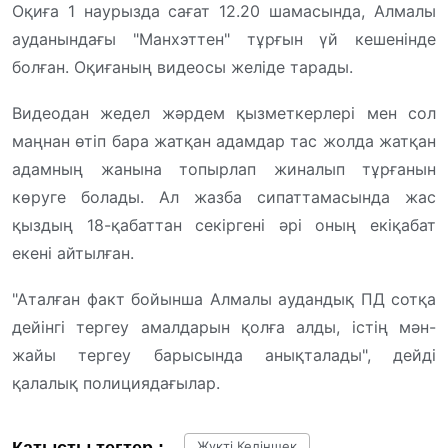
Оқиға 1 наурызда сағат 12.20 шамасында, Алмалы
ауданындағы "Манхэттен" тұрғын үй кешенінде
болған. Оқиғаның видеосы желіде тарады.
Видеодан жедел жәрдем қызметкерлері мен сол
маңнан өтіп бара жатқан адамдар тас жолда жатқан
адамның жанына топырлап жиналып тұрғанын
көруге болады. Ал жазба сипаттамасында жас
қыздың 18-қабаттан секіргені әрі оның екіқабат
екені айтылған.
"Аталған факт бойынша Алмалы аудандық ПД сотқа
дейінгі тергеу амалдарын қолға алды, істің мән-
жайы тергеу барысында анықталады", дейді
қалалық полициядағылар.
Жүкті Келіншек