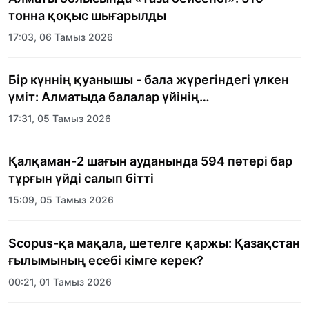
тонна қоқыс шығарылды
17:03, 06 Тамыз 2026
Бір күннің қуанышы - бала жүрегіндегі үлкен
үміт: Алматыда балалар үйінің
тәрбиеленушілеріне мерекелік күн
17:31, 05 Тамыз 2026
ұйымдастырылды
Қалқаман-2 шағын ауданында 594 пәтері бар
тұрғын үйді салып бітті
15:09, 05 Тамыз 2026
Scopus-қа мақала, шетелге қаржы: Қазақстан
ғылымының есебі кімге керек?
00:21, 01 Тамыз 2026