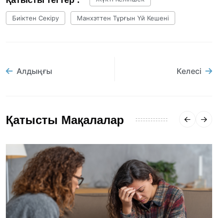
Қатысты тегтер :
Биіктен Секіру
Манхэттен Тұрғын Үй Кешені
Алдыңғы
Келесі
Қатысты Мақалалар