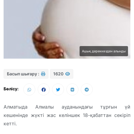
Ашық дереккөзден алынды
Басып шығару :
1620
Бөлісу:
Алматыда Алмалы ауданындағы тұрғын үй
кешенінде жүкті жас келіншек 18-қабаттан секіріп
кетті.