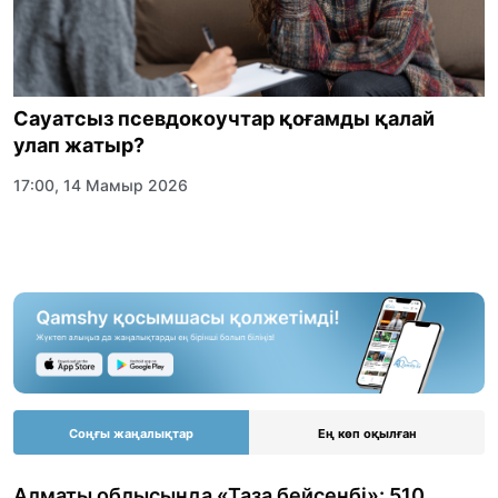
Сауатсыз псевдокоучтар қоғамды қалай
улап жатыр?
17:00, 14 Мамыр 2026
Соңғы жаңалықтар
Ең көп оқылған
Алматы облысында «Таза бейсенбі»: 510