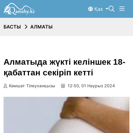
Қаз
БАСТЫ
АЛМАТЫ
Алматыда жүкті келіншек 18-
қабаттан секіріп кетті
Кәмшат Тілеуханқызы
12:50, 01 Наурыз 2024