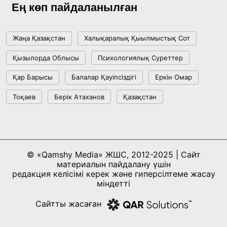
жетістіктері мен даму бағыты
Ең көп пайдаланылған
17:09, 20 Шілде 2026
Жаңа Қазақстан
Халықаралық Қыылмыстық Сот
Мемлекет басшысы Көбейтұз көлінің жай-
Қызылорда Облысы
Психологиялық Суреттер
күйіне назар аударды
Қар Барысы
Балалар Қауіпсіздігі
Еркін Омар
18:22, 17 Шілде 2026
Тоқаев
Берік Атаханов
Қазақстан
АЛТЫН ОРДА ТАРИХЫН ОҚЫТУДЫҢ
ИННОВАЦИЯЛЫҚ ТӘСІЛДЕРІ ЕНГІЗІЛЕДІ
10:28, 15 Шілде 2026
© «Qamshy Media» ЖШС, 2012-2025 | Сайт
материалын пайдалану үшін
Қазақстан ҰҚК: уақыт сын-қатерлері және
редакция келісімі керек және гиперсілтеме жасау
ұлттық мүддені қорғау
міндетті
17:49, 13 Шілде 2026
Сайтты жасаған