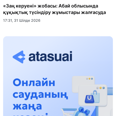
«Заң керуені» жобасы: Абай облысында
құқықтық түсіндіру жұмыстары жалғасуда
17:31, 31 Шілде 2026
Халықаралық «Формула-1 H2O» жарысын
Қонаев қаласында өткізу жоспарлануда
13:13, 30 Шілде 2026
Асхат Асылбеков: Күшті билікке күшті
тұлғалар керек!
12:01, 28 Шілде 2026
Абзал Достияр: Думан Мұхаметкәрімді
Алматы түрмесіне ауыстыруы мүмкін
16:15, 27 Шілде 2026