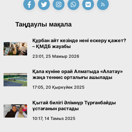
қабылдады
16:27, 23 Шілде 2026
Қазақ тіліндегі «құт» концептісінің
Таңдаулы мақала
лингвомәдени сипаты
09:21, 21 Шілде 2026
Құрбан айт кезінде нені ескеру қажет?
– ҚМДБ жауабы
Абайдың адам тәрбиесі туралы
23:01, 25 Мамыр 2026
көзқарастарының өзектілігі
Қала күніне орай Алматыда «Алатау»
18:59, 20 Шілде 2026
жаңа теннис орталығы ашылады
17:05, 20 Қыркүйек 2025
Жасанды интеллект: адамзаттың көмекшісі
ме, әлде бәсекелесі ме?
Қытай билігі Әлімнұр Тұрғанбайды
18:16, 20 Шілде 2026
ұстағанын растады
10:17, 14 Тамыз 2025
Ұлттық архивтің ашылғанына 20 жыл: негізгі