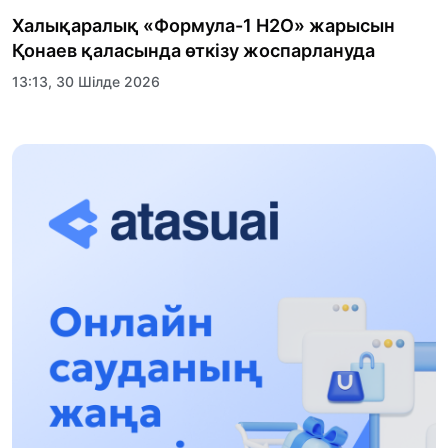
Халықаралық «Формула-1 H2O» жарысын
Қонаев қаласында өткізу жоспарлануда
13:13, 30 Шілде 2026
Асхат Асылбеков: Күшті билікке күшті
тұлғалар керек!
12:01, 28 Шілде 2026
Абзал Достияр: Думан Мұхаметкәрімді
Алматы түрмесіне ауыстыруы мүмкін
16:15, 27 Шілде 2026
Өскенбай Құлатайұлы: Руханиятқа қызмет
еткен қаламгер
17:46, 26 Шілде 2026