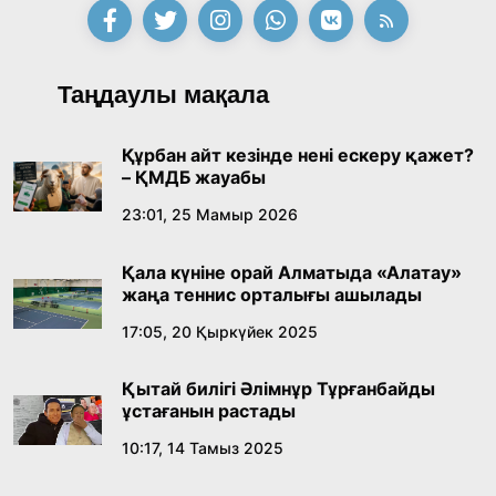
09:21, 21 Шілде 2026
Абайдың адам тәрбиесі туралы
Таңдаулы мақала
көзқарастарының өзектілігі
18:59, 20 Шілде 2026
Құрбан айт кезінде нені ескеру қажет?
– ҚМДБ жауабы
Жасанды интеллект: адамзаттың көмекшісі
23:01, 25 Мамыр 2026
ме, әлде бәсекелесі ме?
Қала күніне орай Алматыда «Алатау»
18:16, 20 Шілде 2026
жаңа теннис орталығы ашылады
17:05, 20 Қыркүйек 2025
Ұлттық архивтің ашылғанына 20 жыл: негізгі
жетістіктері мен даму бағыты
Қытай билігі Әлімнұр Тұрғанбайды
17:09, 20 Шілде 2026
ұстағанын растады
10:17, 14 Тамыз 2025
Мемлекет басшысы Көбейтұз көлінің жай-