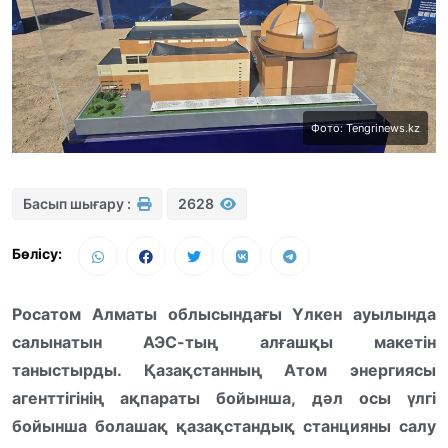
Фото: Tengrinews.kz
Басып шығару :
2628
Бөлісу:
Росатом Алматы облысындағы Үлкен ауылында
салынатын АЭС-тың алғашқы макетін
таныстырды. Қазақстанның Атом энергиясы
агенттігінің ақпараты бойынша, дәл осы үлгі
бойынша болашақ қазақстандық станцияны салу