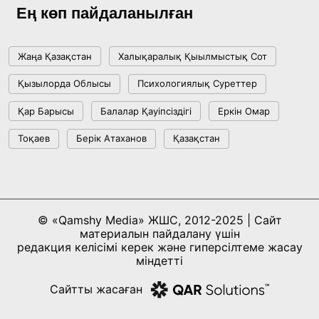
күйіне назар аударды
Ең көп пайдаланылған
18:22, 17 Шілде 2026
Жаңа Қазақстан
Халықаралық Қыылмыстық Сот
АЛТЫН ОРДА ТАРИХЫН ОҚЫТУДЫҢ
Қызылорда Облысы
Психологиялық Суреттер
ИННОВАЦИЯЛЫҚ ТӘСІЛДЕРІ ЕНГІЗІЛЕДІ
Қар Барысы
Балалар Қауіпсіздігі
Еркін Омар
10:28, 15 Шілде 2026
Тоқаев
Берік Атаханов
Қазақстан
Қазақстан ҰҚК: уақыт сын-қатерлері және
ұлттық мүддені қорғау
17:49, 13 Шілде 2026
© «Qamshy Media» ЖШС, 2012-2025 | Сайт
материалын пайдалану үшін
«Таза Қазақстан» аясында Шалкөдеде 7
редакция келісімі керек және гиперсілтеме жасау
тоннаға жуық қоқыс жиналды: Райымбек
міндетті
ауданындағы этнофестиваль экологиялық
17:01, 12 Шілде 2026
Сайтты жасаған
мәдениеттің үлгісін көрсетті