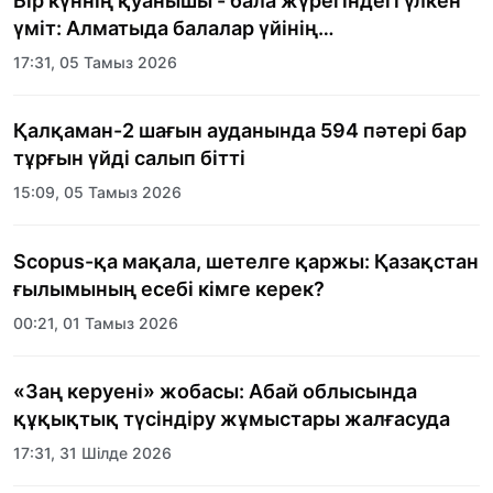
Бір күннің қуанышы - бала жүрегіндегі үлкен
үміт: Алматыда балалар үйінің
тәрбиеленушілеріне мерекелік күн
17:31, 05 Тамыз 2026
ұйымдастырылды
Қалқаман-2 шағын ауданында 594 пәтері бар
тұрғын үйді салып бітті
15:09, 05 Тамыз 2026
Scopus-қа мақала, шетелге қаржы: Қазақстан
ғылымының есебі кімге керек?
00:21, 01 Тамыз 2026
«Заң керуені» жобасы: Абай облысында
құқықтық түсіндіру жұмыстары жалғасуда
17:31, 31 Шілде 2026