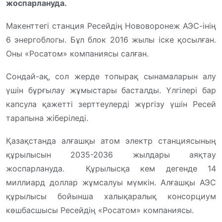
жоспарлануда.
Макенттегі станция Ресейдің Нововоронеж АЭС-інің
6 энергоблогы. Бұл блок 2016 жылы іске қосылған.
Оны «Росатом» компаниясы салған.
Сондай-ақ, сол жерде топырақ сынамаларын алу
үшін бұрғылау жұмыстары басталды. Үлгілері бар
капсула қажетті зерттеулерді жүргізу үшін Ресей
тарапына жіберіледі.
Қазақстанда алғашқы атом электр станциясының
құрылысын 2035-2036 жылдары аяқтау
жоспарлануда. Құрылысқа кем дегенде 14
миллиард доллар жұмсалуы мүмкін. Алғашқы АЭС
құрылысы бойынша халықаралық консорциум
көшбасшысы Ресейдің «Росатом» компаниясы.