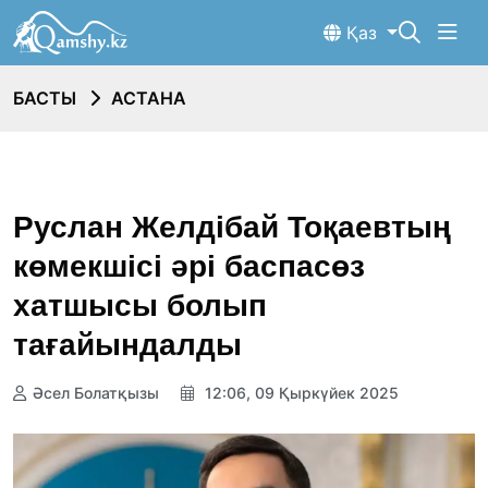
Қаз
БАСТЫ
АСТАНА
Руслан Желдібай Тоқаевтың
көмекшісі әрі баспасөз
хатшысы болып
тағайындалды
Әсел Болатқызы
12:06, 09 Қыркүйек 2025