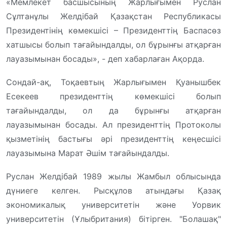
«Мемлекет басшысының Жарлығымен Руслан
Сұлтанұлы Желдібай Қазақстан Республикасы
Президентінің көмекшісі – Президенттің Баспасөз
хатшысы болып тағайындалды, ол бұрынғы атқарған
лауазымынан босады», - деп хабарлаған Ақорда.
Сондай-ақ, Тоқаевтың Жарлығымен Қуанышбек
Есекеев президенттің көмекшісі болып
тағайындалды, ол да бұрынғы атқарған
лауазымынан босады. Ал президенттің Протоколы
қызметінің бастығы әрі президенттің кеңесшісі
лауазымына Марат Әшім тағайындалды.
Руслан Желдібай 1989 жылы Жамбыл облысында
дүниеге келген. Рысқұлов атындағы Қазақ
экономикалық университетін және Уорвик
университетін (Ұлыбритания) бітірген. "Болашақ"