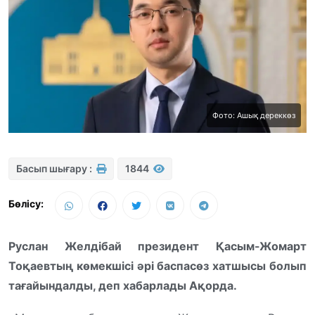
Фото: Ашық дереккөз
Басып шығару :
1844
Бөлісу:
Руслан Желдібай президент Қасым-Жомарт
Тоқаевтың көмекшісі әрі баспасөз хатшысы болып
тағайындалды, деп хабарлады Ақорда.