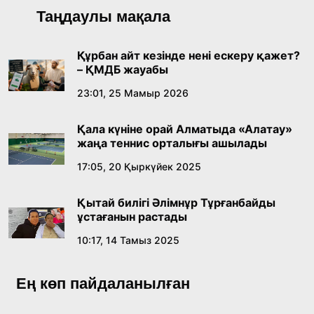
Қонаев қаласының әкімі «Славян базары»
Таңдаулы мақала
байқауының жеңімпазы Ақерке Амалятты
қабылдады
16:27, 23 Шілде 2026
Құрбан айт кезінде нені ескеру қажет?
– ҚМДБ жауабы
Қазақ тіліндегі «құт» концептісінің
23:01, 25 Мамыр 2026
лингвомәдени сипаты
Қала күніне орай Алматыда «Алатау»
09:21, 21 Шілде 2026
жаңа теннис орталығы ашылады
17:05, 20 Қыркүйек 2025
Абайдың адам тәрбиесі туралы
көзқарастарының өзектілігі
Қытай билігі Әлімнұр Тұрғанбайды
18:59, 20 Шілде 2026
ұстағанын растады
10:17, 14 Тамыз 2025
Жасанды интеллект: адамзаттың көмекшісі
ме, әлде бәсекелесі ме?
Ең көп пайдаланылған
18:16, 20 Шілде 2026