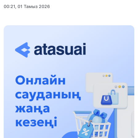
00:21, 01 Тамыз 2026
«Заң керуені» жобасы: Абай облысында
құқықтық түсіндіру жұмыстары жалғасуда
17:31, 31 Шілде 2026
Халықаралық «Формула-1 H2O» жарысын
Қонаев қаласында өткізу жоспарлануда
13:13, 30 Шілде 2026
Асхат Асылбеков: Күшті билікке күшті
тұлғалар керек!
12:01, 28 Шілде 2026
Абзал Достияр: Думан Мұхаметкәрімді