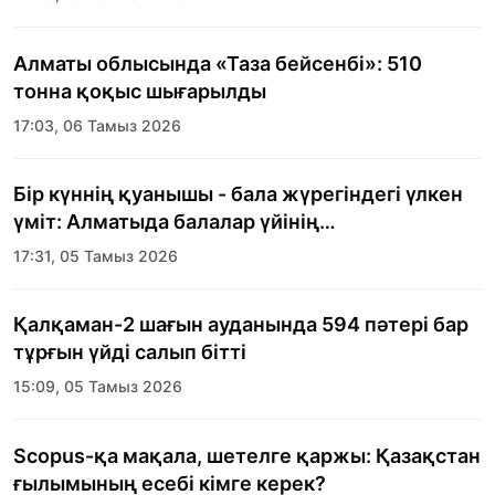
Алматы облысында «Таза бейсенбі»: 510
тонна қоқыс шығарылды
17:03, 06 Тамыз 2026
Бір күннің қуанышы - бала жүрегіндегі үлкен
үміт: Алматыда балалар үйінің
тәрбиеленушілеріне мерекелік күн
17:31, 05 Тамыз 2026
ұйымдастырылды
Қалқаман-2 шағын ауданында 594 пәтері бар
тұрғын үйді салып бітті
15:09, 05 Тамыз 2026
Scopus-қа мақала, шетелге қаржы: Қазақстан
ғылымының есебі кімге керек?