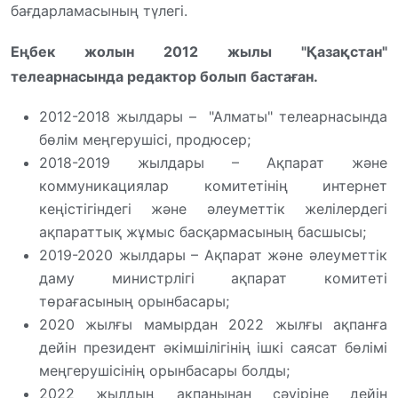
бағдарламасының түлегі.
Еңбек жолын 2012 жылы "Қазақстан"
телеарнасында редактор болып бастаған.
2012-2018 жылдары – "Алматы" телеарнасында
бөлім меңгерушісі, продюсер;
2018-2019 жылдары – Ақпарат және
коммуникациялар комитетінің интернет
кеңістігіндегі және әлеуметтік желілердегі
ақпараттық жұмыс басқармасының басшысы;
2019-2020 жылдары – Ақпарат және әлеуметтік
даму министрлігі ақпарат комитеті
төрағасының орынбасары;
2020 жылғы мамырдан 2022 жылғы ақпанға
дейін президент әкімшілігінің ішкі саясат бөлімі
меңгерушісінің орынбасары болды;
2022 жылдың ақпанынан сәуіріне дейін