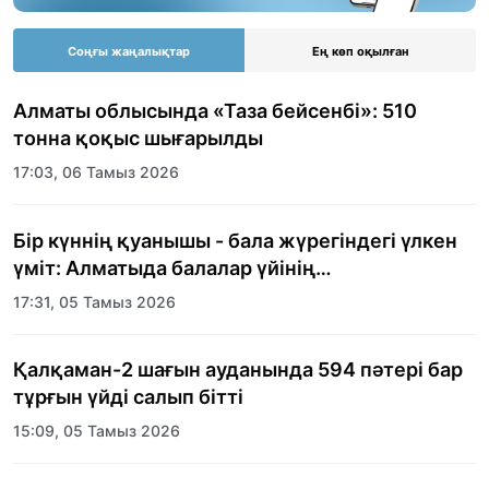
Соңғы жаңалықтар
Ең көп оқылған
Алматы облысында «Таза бейсенбі»: 510
тонна қоқыс шығарылды
17:03, 06 Тамыз 2026
Бір күннің қуанышы - бала жүрегіндегі үлкен
үміт: Алматыда балалар үйінің
тәрбиеленушілеріне мерекелік күн
17:31, 05 Тамыз 2026
ұйымдастырылды
Қалқаман-2 шағын ауданында 594 пәтері бар
тұрғын үйді салып бітті
15:09, 05 Тамыз 2026