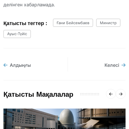
делінген хабарламада.
Қатысты тегтер :
Ғани Бейсембаев
Министр
Ауыс-Түйіс
Алдыңғы
Келесі
Қатысты Мақалалар