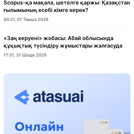
Scopus-қа мақала, шетелге қаржы: Қазақстан
ғылымының есебі кімге керек?
00:21, 01 Тамыз 2026
«Заң керуені» жобасы: Абай облысында
құқықтық түсіндіру жұмыстары жалғасуда
17:31, 31 Шілде 2026
Халықаралық «Формула-1 H2O» жарысын
Қонаев қаласында өткізу жоспарлануда
13:13, 30 Шілде 2026
Асхат Асылбеков: Күшті билікке күшті
тұлғалар керек!
12:01, 28 Шілде 2026