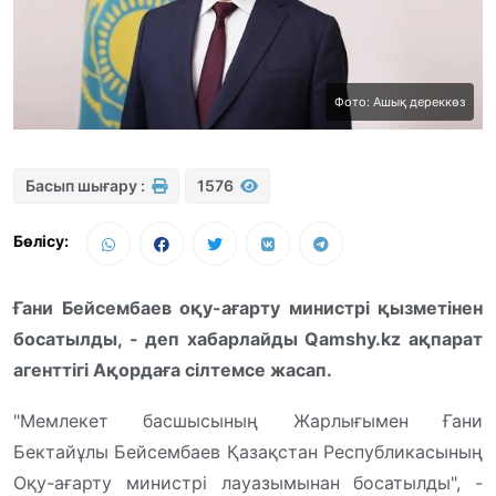
Фото: Ашық дереккөз
Басып шығару :
1576
Бөлісу:
Ғани Бейсембаев оқу-ағарту министрі қызметінен
босатылды, - деп хабарлайды Qamshy.kz ақпарат
агенттігі Ақордаға сілтемсе жасап.
"Мемлекет басшысының Жарлығымен Ғани
Бектайұлы Бейсембаев Қазақстан Республикасының
Оқу-ағарту министрі лауазымынан босатылды", -