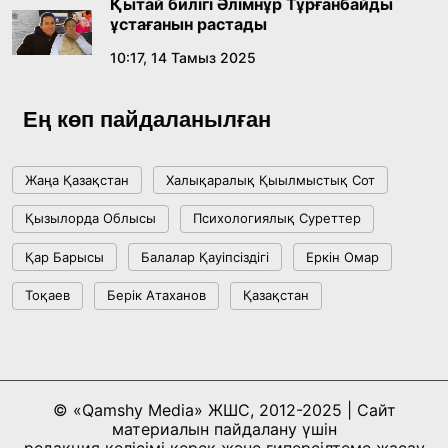
Қытай билігі Әлімнұр Тұрғанбайды
18:16, 20 Шілде 2026
ұстағанын растады
10:17, 14 Тамыз 2025
Ұлттық архивтің ашылғанына 20 жыл: негізгі
жетістіктері мен даму бағыты
Ең көп пайдаланылған
17:09, 20 Шілде 2026
Жаңа Қазақстан
Халықаралық Қыылмыстық Сот
Мемлекет басшысы Көбейтұз көлінің жай-
Қызылорда Облысы
Психологиялық Суреттер
күйіне назар аударды
Қар Барысы
Балалар Қауіпсіздігі
Еркін Омар
18:22, 17 Шілде 2026
Тоқаев
Берік Атаханов
Қазақстан
АЛТЫН ОРДА ТАРИХЫН ОҚЫТУДЫҢ
ИННОВАЦИЯЛЫҚ ТӘСІЛДЕРІ ЕНГІЗІЛЕДІ
10:28, 15 Шілде 2026
© «Qamshy Media» ЖШС, 2012-2025 | Сайт
материалын пайдалану үшін
Қазақстан ҰҚК: уақыт сын-қатерлері және
редакция келісімі керек және гиперсілтеме жасау