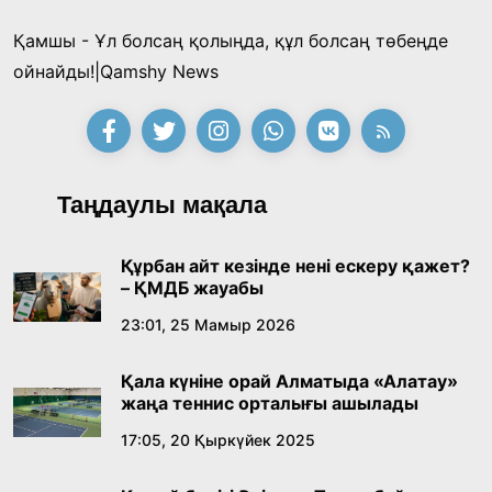
Қамшы - Ұл болсаң қолыңда, құл болсаң төбеңде
Қонаев қаласының әкімі «Славян базары»
ойнайды!|Qamshy News
байқауының жеңімпазы Ақерке Амалятты
қабылдады
16:27, 23 Шілде 2026
Қазақ тіліндегі «құт» концептісінің
Таңдаулы мақала
лингвомәдени сипаты
09:21, 21 Шілде 2026
Құрбан айт кезінде нені ескеру қажет?
– ҚМДБ жауабы
Абайдың адам тәрбиесі туралы
23:01, 25 Мамыр 2026
көзқарастарының өзектілігі
Қала күніне орай Алматыда «Алатау»
18:59, 20 Шілде 2026
жаңа теннис орталығы ашылады
17:05, 20 Қыркүйек 2025
Жасанды интеллект: адамзаттың көмекшісі
ме, әлде бәсекелесі ме?