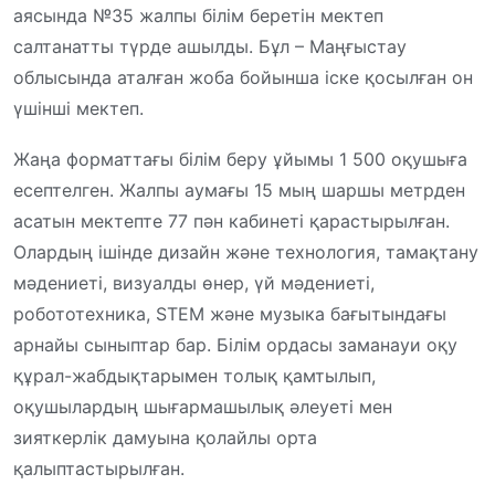
аясында №35 жалпы білім беретін мектеп
салтанатты түрде ашылды. Бұл – Маңғыстау
облысында аталған жоба бойынша іске қосылған он
үшінші мектеп.
Жаңа форматтағы білім беру ұйымы 1 500 оқушыға
есептелген. Жалпы аумағы 15 мың шаршы метрден
асатын мектепте 77 пән кабинеті қарастырылған.
Олардың ішінде дизайн және технология, тамақтану
мәдениеті, визуалды өнер, үй мәдениеті,
робототехника, STEM және музыка бағытындағы
арнайы сыныптар бар. Білім ордасы заманауи оқу
құрал-жабдықтарымен толық қамтылып,
оқушылардың шығармашылық әлеуеті мен
зияткерлік дамуына қолайлы орта
қалыптастырылған.