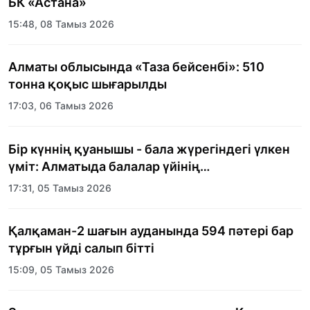
БК «Астана»
15:48, 08 Тамыз 2026
Алматы облысында «Таза бейсенбі»: 510
тонна қоқыс шығарылды
17:03, 06 Тамыз 2026
Бір күннің қуанышы - бала жүрегіндегі үлкен
үміт: Алматыда балалар үйінің
тәрбиеленушілеріне мерекелік күн
17:31, 05 Тамыз 2026
ұйымдастырылды
Қалқаман-2 шағын ауданында 594 пәтері бар
тұрғын үйді салып бітті
15:09, 05 Тамыз 2026