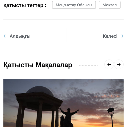
Қатысты тегтер :
Маңғыстау Облысы
Мектеп
Алдыңғы
Келесі
Қатысты Мақалалар