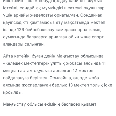
инклюзивті білім беруді қолдау кабинеті жұмыс
істейді, сондай-ақ мүмкіндігі шектеулі оқушылар
үшін арнайы жеделсаты орнатылған. Сондай-ақ
қауіпсіздікті қамтамасыз ету мақсатында мектеп
ішінде 126 бейнебақылау камерасы орнатылып,
аумағында балаларға арналған ойын және спорт
алаңдары салынған.
Айта кетейік, бұған дейін Маңғыстау облысында
«Келешек мектептері» ұлттық жобасы аясында 11
мыңнан астам оқушыға арналған 12 мектеп
пайдалануға берілген. Осылайша, өңірде жоба
аясында жоспарланған барлық 13 мектеп толық іске
қосылды.
Маңғыстау облысы әкімінің баспасөз қызметі