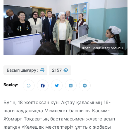
Фото: Маңғыстау облысы
Басып шығару :
2157
Бөлісу:
Бүгін, 18 желтоқсан күні Ақтау қаласының 16-
шағынауданында Мемлекет басшысы Қасым-
Жомарт Тоқаевтың бастамасымен жүзеге асып
жатқан «Келешек мектептері» ұлттық жобасы