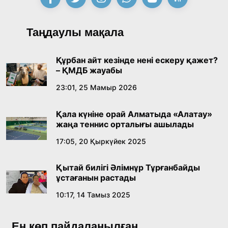
Қонаев қаласының әкімі «Славян базары»
Таңдаулы мақала
байқауының жеңімпазы Ақерке Амалятты
қабылдады
16:27, 23 Шілде 2026
Құрбан айт кезінде нені ескеру қажет?
– ҚМДБ жауабы
Қазақ тіліндегі «құт» концептісінің
23:01, 25 Мамыр 2026
лингвомәдени сипаты
Қала күніне орай Алматыда «Алатау»
09:21, 21 Шілде 2026
жаңа теннис орталығы ашылады
17:05, 20 Қыркүйек 2025
Абайдың адам тәрбиесі туралы
көзқарастарының өзектілігі
Қытай билігі Әлімнұр Тұрғанбайды
18:59, 20 Шілде 2026
ұстағанын растады
10:17, 14 Тамыз 2025
Жасанды интеллект: адамзаттың көмекшісі
ме, әлде бәсекелесі ме?
Ең көп пайдаланылған