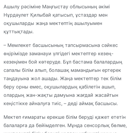
Ашылу рәсіміне Маңғыстау облысының әкімі
Нұрдәулет Қилыбай қатысып, ұстаздар мен
оқушыларды жаңа мектептің ашылуымен
құттықтады.
– Мемлекет басшысының тапсырмасына сәйкес
өңірімізде заманауи үлгідегі мектептер кезең-
кезеңімен бой көтеруде. Бұл бастама балалардың
сапалы білім алып, болашақ мамандығын ертерек
таңдауына жол ашады. Жаңа мектептер тек білім
беру орны емес, оқушылардың қабілетін ашып,
олардың жан-жақты дамуына жағдай жасайтын
кеңістікке айналуға тиіс, – деді аймақ басшысы.
Мектеп ғимараты ерекше білім беруді қажет ететін
балаларға да бейімделген. Мұнда сенсорлық бөлме,