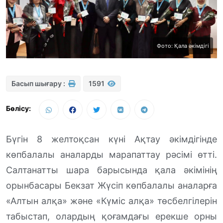
Фото: Қала әкімдігі
Басып шығару :
1591
Бөлісу:
Бүгін 8 желтоқсан күні Ақтау әкімдігінде
көпбалалы аналарды марапаттау рәсімі өтті.
Салтанатты шара барысында қала әкімінің
орынбасары Бекзат Жүсіп көпбалалы аналарға
«Алтын алқа» және «Күміс алқа» төсбелгілерін
табыстап, олардың қоғамдағы ерекше орны