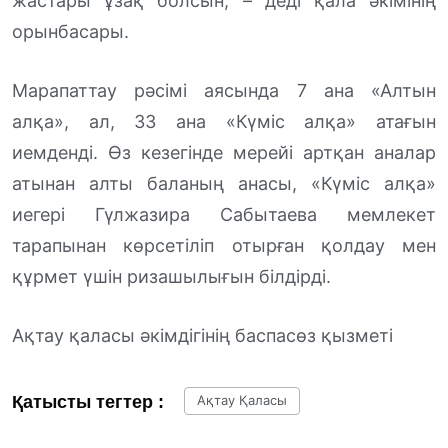
жастары ұзақ болсын, – деді қала әкімінің
орынбасары.
Марапаттау рәсімі аясында 7 ана «Алтын
алқа», ал, 33 ана «Күміс алқа» атағын
иемденді. Өз кезегінде мерейі артқан аналар
атынан алты баланың анасы, «Күміс алқа»
иегері Гүлжазира Сабытаева мемлекет
тарапынан көрсетіліп отырған қолдау мен
құрмет үшін ризашылығын білдірді.
Ақтау қаласы әкімдігінің баспасөз қызметі
Қатысты тегтер :
Ақтау Қаласы