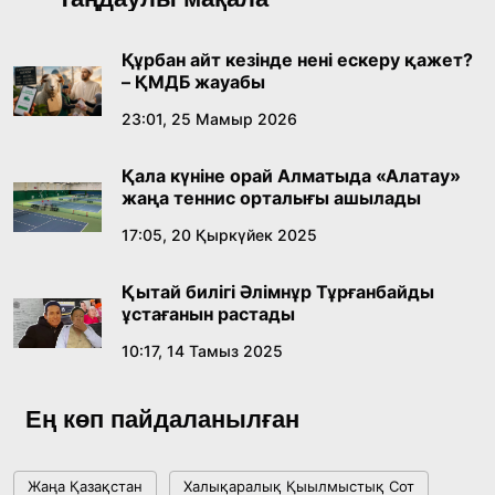
лингвомәдени сипаты
09:21, 21 Шілде 2026
Құрбан айт кезінде нені ескеру қажет?
– ҚМДБ жауабы
Абайдың адам тәрбиесі туралы
23:01, 25 Мамыр 2026
көзқарастарының өзектілігі
Қала күніне орай Алматыда «Алатау»
18:59, 20 Шілде 2026
жаңа теннис орталығы ашылады
17:05, 20 Қыркүйек 2025
Жасанды интеллект: адамзаттың көмекшісі
ме, әлде бәсекелесі ме?
Қытай билігі Әлімнұр Тұрғанбайды
18:16, 20 Шілде 2026
ұстағанын растады
10:17, 14 Тамыз 2025
Ұлттық архивтің ашылғанына 20 жыл: негізгі
жетістіктері мен даму бағыты
Ең көп пайдаланылған
17:09, 20 Шілде 2026
Жаңа Қазақстан
Халықаралық Қыылмыстық Сот