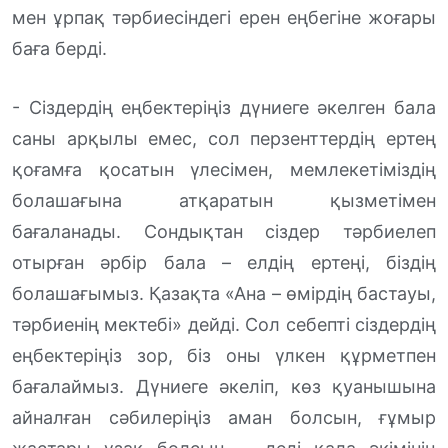
мен ұрпақ тәрбиесіндегі ерен еңбегіне жоғары
баға берді.
- Сіздердің еңбектеріңіз дүниеге әкелген бала
саны арқылы емес, сол перзенттердің ертең
қоғамға қосатын үлесімен, мемлекетіміздің
болашағына атқаратын қызметімен
бағаланады. Сондықтан сіздер тәрбиелеп
отырған әрбір бала – елдің ертеңі, біздің
болашағымыз. Қазақта «Ана – өмірдің бастауы,
тәрбиенің мектебі» дейді. Сол себепті сіздердің
еңбектеріңіз зор, біз оны үлкен құрметпен
бағалаймыз. Дүниеге әкеліп, көз қуанышына
айналған сәбилеріңіз аман болсын, ғұмыр