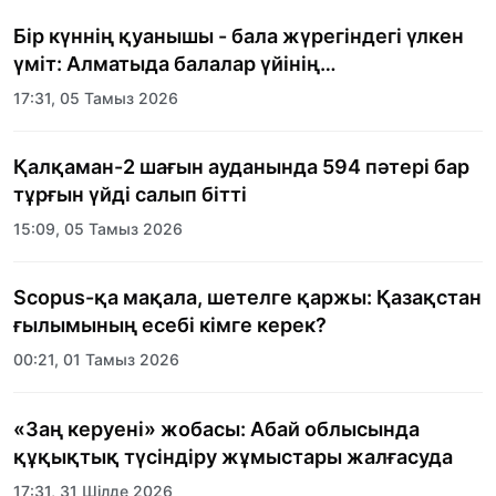
Бір күннің қуанышы - бала жүрегіндегі үлкен
үміт: Алматыда балалар үйінің
тәрбиеленушілеріне мерекелік күн
17:31, 05 Тамыз 2026
ұйымдастырылды
Қалқаман-2 шағын ауданында 594 пәтері бар
тұрғын үйді салып бітті
15:09, 05 Тамыз 2026
Scopus-қа мақала, шетелге қаржы: Қазақстан
ғылымының есебі кімге керек?
00:21, 01 Тамыз 2026
«Заң керуені» жобасы: Абай облысында
құқықтық түсіндіру жұмыстары жалғасуда
17:31, 31 Шілде 2026