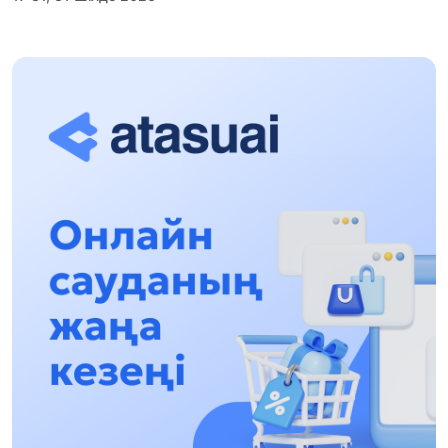
Халықаралық «Формула-1 H2O» жарысын
Қонаев қаласында өткізу жоспарлануда
13:13, 30 Шілде 2026
Асхат Асылбеков: Күшті билікке күшті
тұлғалар керек!
12:01, 28 Шілде 2026
Абзал Достияр: Думан Мұхаметкәрімді
Алматы түрмесіне ауыстыруы мүмкін
16:15, 27 Шілде 2026
Өскенбай Құлатайұлы: Руханиятқа қызмет
еткен қаламгер