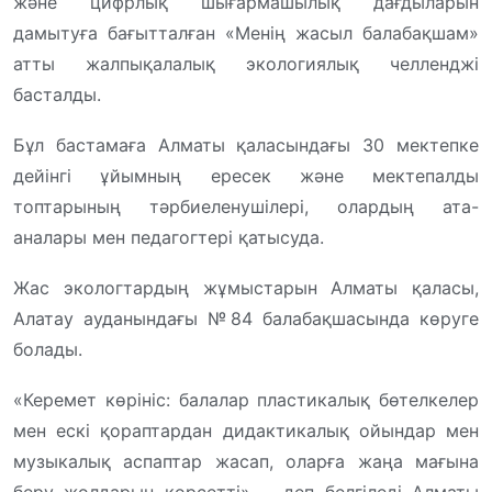
және цифрлық шығармашылық дағдыларын
дамытуға бағытталған «Менің жасыл балабақшам»
атты жалпықалалық экологиялық челленджі
басталды.
Бұл бастамаға Алматы қаласындағы 30 мектепке
дейінгі ұйымның ересек және мектепалды
топтарының тәрбиеленушілері, олардың ата-
аналары мен педагогтері қатысуда.
Жас экологтардың жұмыстарын Алматы қаласы,
Алатау ауданындағы №84 балабақшасында көруге
болады.
«Керемет көрініс: балалар пластикалық бөтелкелер
мен ескі қораптардан дидактикалық ойындар мен
музыкалық аспаптар жасап, оларға жаңа мағына
беру жолдарын көрсетті», – деп белгіледі Алматы