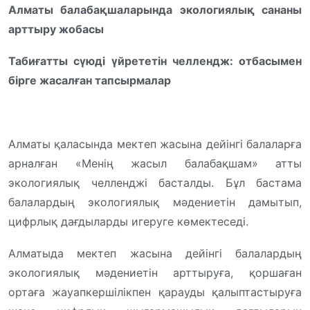
Алматы балабақшаларында экологиялық сананы
арттыру жобасы
Табиғатты сүюді үйрететін челлендж: отбасымен
бірге жасалған тапсырмалар
Алматы қаласында мектеп жасына дейінгі балаларға
арналған «Менің жасыл балабақшам» атты
экологиялық челленджі басталды. Бұл бастама
балалардың экологиялық мәдениетін дамытып,
цифрлық дағдыларды игеруге көмектеседі.
Алматыда мектеп жасына дейінгі балалардың
экологиялық мәдениетін арттыруға, қоршаған
ортаға жауапкершілікпен қарауды қалыптастыруға