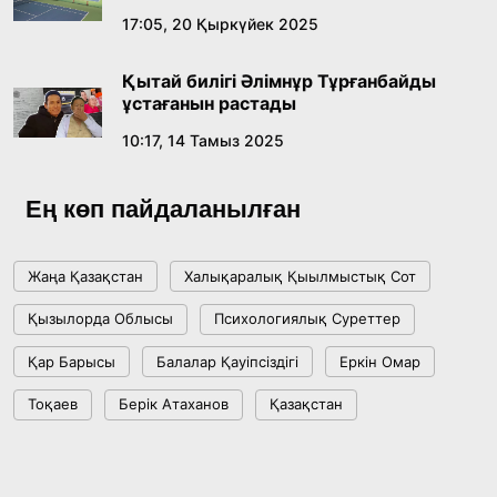
17:05, 20 Қыркүйек 2025
Ұлттық архивтің ашылғанына 20 жыл: негізгі
жетістіктері мен даму бағыты
Қытай билігі Әлімнұр Тұрғанбайды
17:09, 20 Шілде 2026
ұстағанын растады
10:17, 14 Тамыз 2025
Мемлекет басшысы Көбейтұз көлінің жай-
күйіне назар аударды
Ең көп пайдаланылған
18:22, 17 Шілде 2026
Жаңа Қазақстан
Халықаралық Қыылмыстық Сот
АЛТЫН ОРДА ТАРИХЫН ОҚЫТУДЫҢ
Қызылорда Облысы
Психологиялық Суреттер
ИННОВАЦИЯЛЫҚ ТӘСІЛДЕРІ ЕНГІЗІЛЕДІ
Қар Барысы
Балалар Қауіпсіздігі
Еркін Омар
10:28, 15 Шілде 2026
Тоқаев
Берік Атаханов
Қазақстан
Қазақстан ҰҚК: уақыт сын-қатерлері және
ұлттық мүддені қорғау
17:49, 13 Шілде 2026