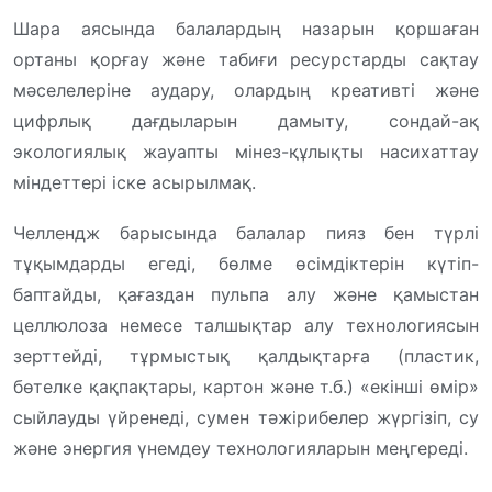
Шара аясында балалардың назарын қоршаған
ортаны қорғау және табиғи ресурстарды сақтау
мәселелеріне аудару, олардың креативті және
цифрлық дағдыларын дамыту, сондай-ақ
экологиялық жауапты мінез-құлықты насихаттау
міндеттері іске асырылмақ.
Челлендж барысында балалар пияз бен түрлі
тұқымдарды егеді, бөлме өсімдіктерін күтіп-
баптайды, қағаздан пульпа алу және қамыстан
целлюлоза немесе талшықтар алу технологиясын
зерттейді, тұрмыстық қалдықтарға (пластик,
бөтелке қақпақтары, картон және т.б.) «екінші өмір»
сыйлауды үйренеді, сумен тәжірибелер жүргізіп, су
және энергия үнемдеу технологияларын меңгереді.