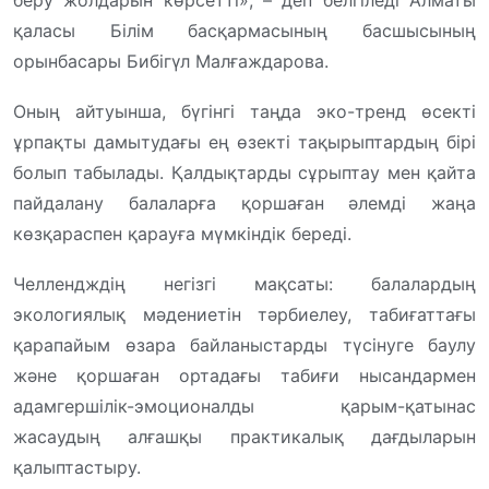
қаласы Білім басқармасының басшысының
орынбасары Бибігүл Малғаждарова.
Оның айтуынша, бүгінгі таңда эко-тренд өсекті
ұрпақты дамытудағы ең өзекті тақырыптардың бірі
болып табылады. Қалдықтарды сұрыптау мен қайта
пайдалану балаларға қоршаған әлемді жаңа
көзқараспен қарауға мүмкіндік береді.
Челлендждің негізгі мақсаты: балалардың
экологиялық мәдениетін тәрбиелеу, табиғаттағы
қарапайым өзара байланыстарды түсінуге баулу
және қоршаған ортадағы табиғи нысандармен
адамгершілік-эмоционалды қарым-қатынас
жасаудың алғашқы практикалық дағдыларын
қалыптастыру.