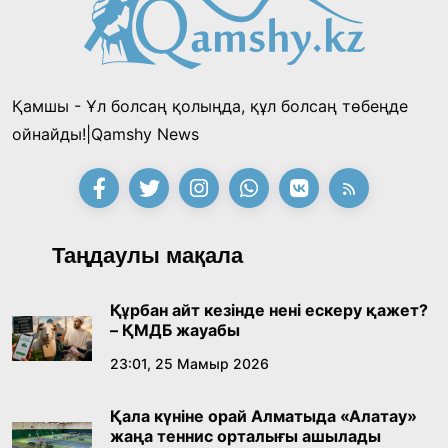
Қонаев қаласының әкімі «Славян базары»
байқауының жеңімпазы Ақерке Амалятты
қабылдады
16:27, 23 Шілде 2026
Қамшы - Ұл болсаң қолыңда, құл болсаң төбеңде
Қазақ тіліндегі «құт» концептісінің
ойнайды!|Qamshy News
лингвомәдени сипаты
09:21, 21 Шілде 2026
Абайдың адам тәрбиесі туралы
Таңдаулы мақала
көзқарастарының өзектілігі
18:59, 20 Шілде 2026
Құрбан айт кезінде нені ескеру қажет?
– ҚМДБ жауабы
Жасанды интеллект: адамзаттың көмекшісі
23:01, 25 Мамыр 2026
ме, әлде бәсекелесі ме?
Қала күніне орай Алматыда «Алатау»
18:16, 20 Шілде 2026
жаңа теннис орталығы ашылады