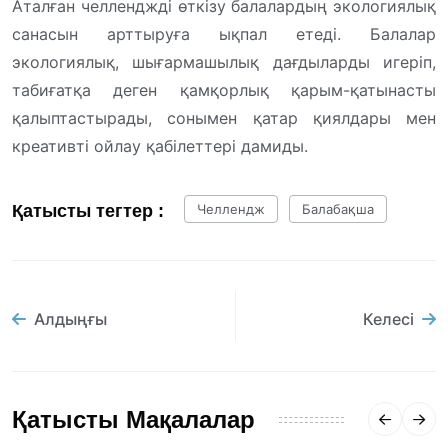
Аталған челленджді өткізу балалардың экологиялық
санасын арттыруға ықпал етеді. Балалар
экологиялық, шығармашылық дағдыларды игеріп,
табиғатқа деген қамқорлық қарым-қатынасты
қалыптастырады, сонымен қатар қиялдары мен
креативті ойлау қабілеттері дамиды.
Қатысты тегтер :
Челлендж
Балабақша
Алдыңғы
Келесі
Қатысты Мақалалар