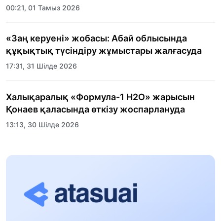
00:21, 01 Тамыз 2026
«Заң керуені» жобасы: Абай облысында
құқықтық түсіндіру жұмыстары жалғасуда
17:31, 31 Шілде 2026
Халықаралық «Формула-1 H2O» жарысын
Қонаев қаласында өткізу жоспарлануда
13:13, 30 Шілде 2026
Асхат Асылбеков: Күшті билікке күшті
тұлғалар керек!
12:01, 28 Шілде 2026
Абзал Достияр: Думан Мұхаметкәрімді