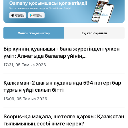
Соңғы жаңалықтар
Ең көп оқылған
Бір күннің қуанышы - бала жүрегіндегі үлкен
үміт: Алматыда балалар үйінің
тәрбиеленушілеріне мерекелік күн
17:31, 05 Тамыз 2026
ұйымдастырылды
Қалқаман-2 шағын ауданында 594 пәтері бар
тұрғын үйді салып бітті
15:09, 05 Тамыз 2026
Scopus-қа мақала, шетелге қаржы: Қазақстан
ғылымының есебі кімге керек?