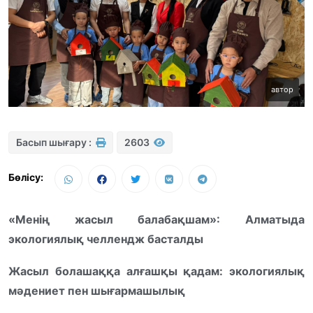
автор
Басып шығару :
2603
Бөлісу:
«Менің жасыл балабақшам»: Алматыда
экологиялық челлендж басталды
Жасыл болашаққа алғашқы қадам: экологиялық
мәдениет пен шығармашылық