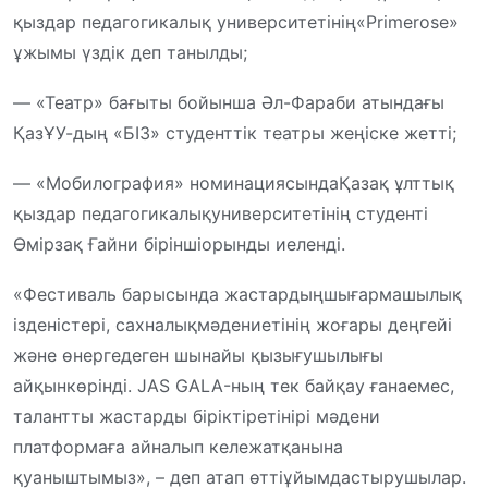
қыздар
педагогикалық
университетінің
«
Primerose
»
ұжымы
үздік
деп
танылды
;
— «Театр»
бағыты
бойынша
Әл
-Фараби
атындағы
ҚазҰУ-дың
«БІЗ»
студенттік
театры
жеңіске
жетті
;
— «
Мобилография
»
номинациясында
Қазақ
ұлттық
қыздар
педагогикалық
университетінің
студенті
Өмірзақ
Ғайни
бірінші
орынды
иеленді
.
«Фестиваль
барысында
жастардың
шығармашылық
ізденістері
,
сахналық
мәдениетінің
жоғары
деңгейі
және
өнерге
деген
шынайы
қызығушылығы
айқын
көрінді
. JAS GALA-
ның
тек
байқау
ғана
емес
,
талантты
жастарды
біріктіретін
ірі
мәдени
платформаға
айналып
келе
жатқанына
қуаныштымыз
»
, –
деп
атап
өтті
ұйымдастырушылар
.