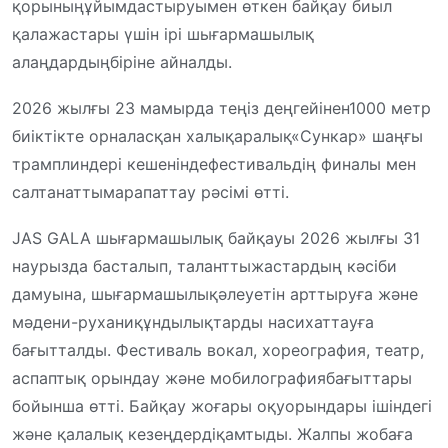
қорының
ұйымдастыруымен
өткен
байқау
биыл
қала
жастары
үшін
ірі
шығармашылық
алаңдардың
біріне
айналды
.
2026
жылғы
23
мамырда
теңіз
деңгейінен
1000 метр
биіктікте
орналасқан
халықаралық
«Сункар»
шаңғы
трамплиндері
кешенінде
фестивальдің
финалы мен
салтанатты
марапаттау
рәсімі
өтті
.
JAS GALA
шығармашылық
байқауы
2026
жылғы
31
наурызда
басталып
,
талантты
жастардың
кәсіби
дамуына
,
шығармашылық
әлеуетін
арттыруға
және
мәдени-рухани
құндылықтарды
насихаттауға
бағытталды
. Фестиваль вокал, хореография, театр,
аспаптық
орындау
және
мобилография
бағыттары
бойынша
өтті
.
Байқау
жоғары
оқу
орындары
ішіндегі
және
қалалық
кезеңдерді
қамтыды
.
Жалпы
жобаға