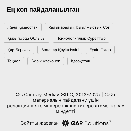
ме, әлде бәсекелесі ме?
Ең көп пайдаланылған
18:16, 20 Шілде 2026
Жаңа Қазақстан
Халықаралық Қыылмыстық Сот
Ұлттық архивтің ашылғанына 20 жыл: негізгі
Қызылорда Облысы
Психологиялық Суреттер
жетістіктері мен даму бағыты
Қар Барысы
Балалар Қауіпсіздігі
Еркін Омар
17:09, 20 Шілде 2026
Тоқаев
Берік Атаханов
Қазақстан
Мемлекет басшысы Көбейтұз көлінің жай-
күйіне назар аударды
18:22, 17 Шілде 2026
© «Qamshy Media» ЖШС, 2012-2025 | Сайт
материалын пайдалану үшін
АЛТЫН ОРДА ТАРИХЫН ОҚЫТУДЫҢ
редакция келісімі керек және гиперсілтеме жасау
ИННОВАЦИЯЛЫҚ ТӘСІЛДЕРІ ЕНГІЗІЛЕДІ
міндетті
10:28, 15 Шілде 2026
Сайтты жасаған