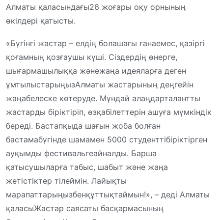
Алматы
қаласындағы
26
жоғары
оқу
орнының
өкілдері
қатысты
.
«
Бүгінгі
жастар
–
елдің
болашағы
ғана
емес
,
қазіргі
қоғамның
қозғаушы
күші
.
Сіздердің
өнерге
,
шығармашылыққа
және
жаңа
идеяларға
деген
ұмтылыстарыңыз
Алматы
жастарының
деңгейін
жаңа
белеске
көтеруде
.
Мұндай
алаңдар
талантты
жастарды
біріктіріп
,
өз
қабілеттерін
ашуға
мүмкіндік
береді
.
Бастапқыда
шағын
жоба
болған
бастама
бүгінде
шамамен
5000
студентті
біріктірген
ауқымды
фестивальге
айналды
.
Барша
қатысушыларға
табыс
,
шабыт
және
жаңа
жетістіктер
тілеймін
.
Лайықты
марапаттарыңызбен
құттықтаймын
!»,
–
деді
Алматы
қаласы
Жастар
саясаты
басқармасының