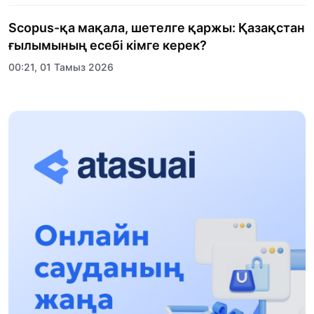
Scopus-қа мақала, шетелге қаржы: Қазақстан
ғылымының есебі кімге керек?
00:21, 01 Тамыз 2026
«Заң керуені» жобасы: Абай облысында
құқықтық түсіндіру жұмыстары жалғасуда
17:31, 31 Шілде 2026
Халықаралық «Формула-1 H2O» жарысын
Қонаев қаласында өткізу жоспарлануда
13:13, 30 Шілде 2026
Асхат Асылбеков: Күшті билікке күшті
тұлғалар керек!