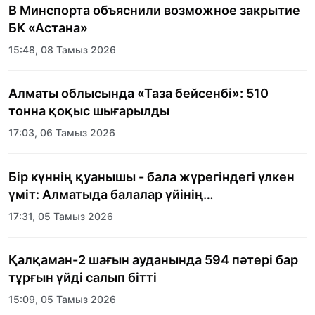
В Минспорта объяснили возможное закрытие
БК «Астана»
15:48, 08 Тамыз 2026
Алматы облысында «Таза бейсенбі»: 510
тонна қоқыс шығарылды
17:03, 06 Тамыз 2026
Бір күннің қуанышы - бала жүрегіндегі үлкен
үміт: Алматыда балалар үйінің
тәрбиеленушілеріне мерекелік күн
17:31, 05 Тамыз 2026
ұйымдастырылды
Қалқаман-2 шағын ауданында 594 пәтері бар
тұрғын үйді салып бітті
15:09, 05 Тамыз 2026