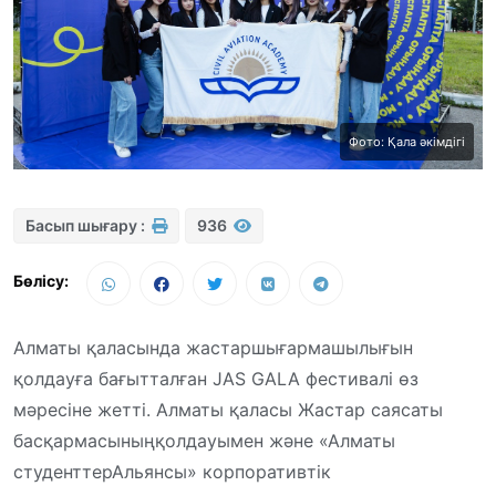
Фото: Қала әкімдігі
Басып шығару :
936
Бөлісу:
Алматы
қаласында
жастар
шығармашылығын
қолдауға
бағытталған
JAS GALA
фестивалі
өз
мәресіне
жетті
. Алматы
қаласы
Жастар
саясаты
басқармасының
қолдауымен
және
«Алматы
студенттер
Альянсы»
корпоративтік