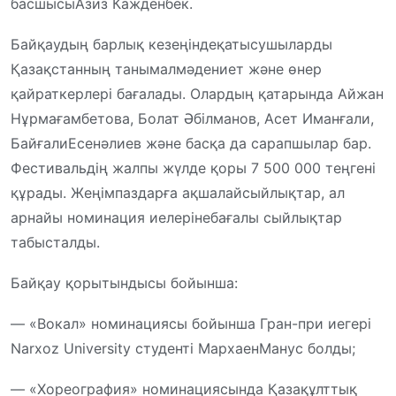
басшысы
Азиз
Кажденбек
.
Байқаудың
барлық
кезеңінде
қатысушыларды
Қазақстанның
танымал
мәдениет
және
өнер
қайраткерлері
бағалады
.
Олардың
қатарында
Айжан
Нұрмағамбетова
, Болат
Әбілманов
, Асет
Иманғали
,
Байғали
Есенәлиев
және
басқа
да
сарапшылар
бар.
Фестивальдің
жалпы
жүлде
қоры
7 500 000
теңгені
құрады
.
Жеңімпаздарға
ақшалай
сыйлықтар
, ал
арнайы
номинация
иелеріне
бағалы
сыйлықтар
табысталды
.
Байқау
қорытындысы
бойынша
:
— «Вокал»
номинациясы
бойынша
Гран-при
иегері
Narxoz
University
студенті
Мархаен
Манус
болды
;
— «Хореография»
номинациясында
Қазақ
ұлттық