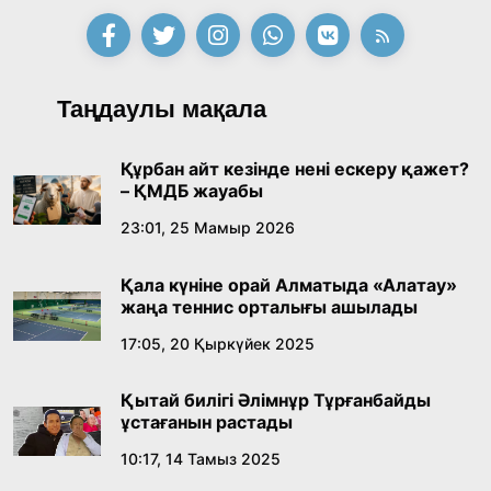
18:39, 23 Шілде 2026
Қонаев қаласының әкімі «Славян базары»
Таңдаулы мақала
байқауының жеңімпазы Ақерке Амалятты
қабылдады
16:27, 23 Шілде 2026
Құрбан айт кезінде нені ескеру қажет?
– ҚМДБ жауабы
Қазақ тіліндегі «құт» концептісінің
23:01, 25 Мамыр 2026
лингвомәдени сипаты
Қала күніне орай Алматыда «Алатау»
09:21, 21 Шілде 2026
жаңа теннис орталығы ашылады
17:05, 20 Қыркүйек 2025
Абайдың адам тәрбиесі туралы
көзқарастарының өзектілігі
Қытай билігі Әлімнұр Тұрғанбайды
18:59, 20 Шілде 2026
ұстағанын растады
10:17, 14 Тамыз 2025
Жасанды интеллект: адамзаттың көмекшісі