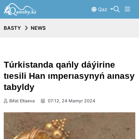
Qaz
BASTY
NEWS
Túrkistanda qańly dáýirine
tıesili Han ımperıasynyń aınasy
tabyldy
Bıfat Eltaeva
07:12, 24 Mamyr 2024