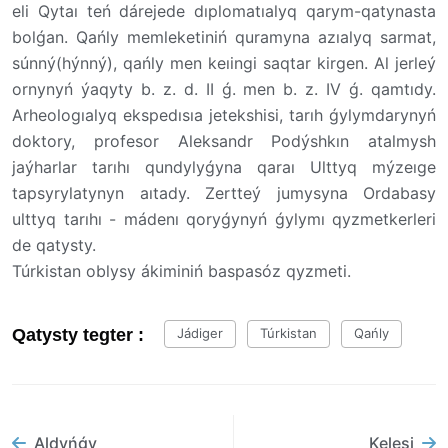
eli Qytaı teń dárejede dıplomatıalyq qarym-qatynasta
bolǵan. Qańly memleketiniń quramyna azıalyq sarmat,
súnný(hýnný), qańly men keıingi saqtar kirgen. Al jerleý
ornynyń ýaqyty b. z. d. II ǵ. men b. z. IV ǵ. qamtıdy.
Arheologıalyq ekspedısıa jetekshisi, tarıh ǵylymdarynyń
doktory, profesor Aleksandr Podýshkın atalmysh
jaýharlar tarıhı qundylyǵyna qaraı Ulttyq mýzeıge
tapsyrylatynyn aıtady. Zertteý jumysyna Ordabasy
ulttyq tarıhı - mádenı qoryǵynyń ǵylymı qyzmetkerleri
de qatysty.
Túrkistan oblysy ákiminiń baspasóz qyzmeti.
Qatysty tegter :
Jádiger
Túrkistan
Qańly
Aldyńǵy
Kelesi