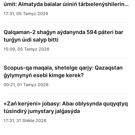
úmit: Almatyda balalar úıiniń tárbıelenýshilerine
merekelik kún uıymdastyryldy
17:31, 05 Tamyz 2026
Qalqaman-2 shaǵyn aýdanynda 594 páteri bar
turǵyn úıdi salyp bitti
15:09, 05 Tamyz 2026
Scopus-qa maqala, shetelge qarjy: Qazaqstan
ǵylymynyń esebi kimge kerek?
00:21, 01 Tamyz 2026
«Zań kerýeni» jobasy: Abaı oblysynda quqyqtyq
túsindirý jumystary jalǵasýda
17:31, 31 Shilde 2026