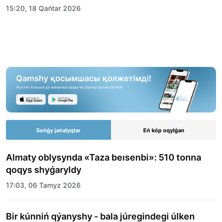
15:20, 18 Qańtar 2026
Sońǵy jańalyqtar
Eń kóp oqylǵan
Almaty oblysynda «Taza beısenbi»: 510 tonna
qoqys shyǵaryldy
17:03, 06 Tamyz 2026
Bir kúnniń qýanyshy - bala júregindegi úlken