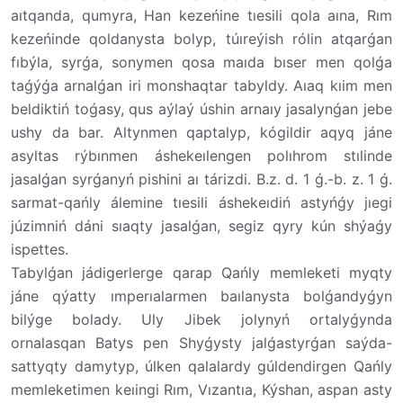
aıtqanda, qumyra, Han kezeńine tıesili qola aına, Rım
kezeńinde qoldanysta bolyp, túıreýish rólin atqarǵan
fıbýla, syrǵa, sonymen qosa maıda bıser men qolǵa
taǵýǵa arnalǵan iri monshaqtar tabyldy. Aıaq kıim men
beldiktiń toǵasy, qus aýlaý úshin arnaıy jasalynǵan jebe
ushy da bar. Altynmen qaptalyp, kógildir aqyq jáne
asyltas rýbınmen áshekeılengen polıhrom stılinde
jasalǵan syrǵanyń pishini aı tárizdi. B.z. d. 1 ǵ.-b. z. 1 ǵ.
sarmat-qańly álemine tıesili áshekeıdiń astyńǵy jıegi
júzimniń dáni sıaqty jasalǵan, segiz qyry kún shýaǵy
ispettes.
Tabylǵan jádigerlerge qarap Qańly memleketi myqty
jáne qýatty ımperıalarmen baılanysta bolǵandyǵyn
bilýge bolady. Uly Jibek jolynyń ortalyǵynda
ornalasqan Batys pen Shyǵysty jalǵastyrǵan saýda-
sattyqty damytyp, úlken qalalardy gúldendirgen Qańly
memleketimen keıingi Rım, Vızantıa, Kýshan, aspan asty