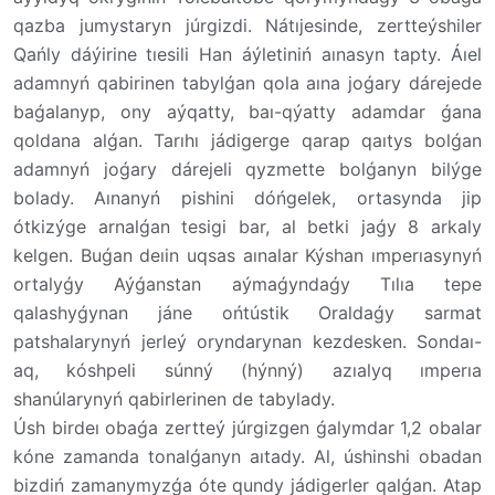
qazba jumystaryn júrgizdi. Nátıjesinde, zertteýshiler
Qańly dáýirine tıesili Han áýletiniń aınasyn tapty. Áıel
adamnyń qabirinen tabylǵan qola aına joǵary dárejede
baǵalanyp, ony aýqatty, baı-qýatty adamdar ǵana
qoldana alǵan. Tarıhı jádigerge qarap qaıtys bolǵan
adamnyń joǵary dárejeli qyzmette bolǵanyn bilýge
bolady. Aınanyń pishini dóńgelek, ortasynda jip
ótkizýge arnalǵan tesigi bar, al betki jaǵy 8 arkaly
kelgen. Buǵan deıin uqsas aınalar Kýshan ımperıasynyń
ortalyǵy Aýǵanstan aýmaǵyndaǵy Tılıa tepe
qalashyǵynan jáne ońtústik Oraldaǵy sarmat
patshalarynyń jerleý oryndarynan kezdesken. Sondaı-
aq, kóshpeli súnný (hýnný) azıalyq ımperıa
shanúlarynyń qabirlerinen de tabylady.
Úsh birdeı obaǵa zertteý júrgizgen ǵalymdar 1,2 obalar
kóne zamanda tonalǵanyn aıtady. Al, úshinshi obadan
bizdiń zamanymyzǵa óte qundy jádigerler qalǵan. Atap