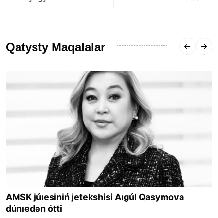
Qatysty Maqalalar
AMSK júıesiniń jetekshisi Aıgúl Qasymova
dúnıeden ótti