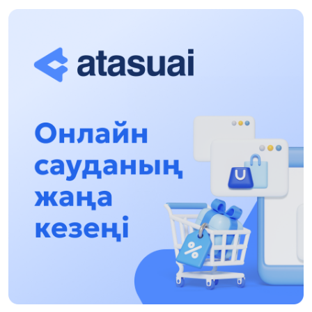
Halyqaralyq «Formýla-1 H2O» jarysyn Qonaev
qalasynda ótkizý josparlanýda
13:13, 30 Shilde 2026
Asqat Asylbekov: Kúshti bılikke kúshti tulǵalar
kerek!
12:01, 28 Shilde 2026
Abzal Dostıar: Dýman Muhametkárimdi Almaty
túrmesine aýystyrýy múmkin
16:15, 27 Shilde 2026
Óskenbaı Qulataıuly: Rýhanıatqa qyzmet etken
qalamger
17:46, 26 Shilde 2026