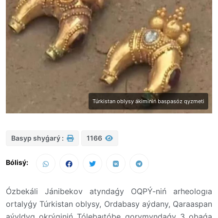
Túrkistan oblysy ákiminiń baspasóz qyzmeti
Basyp shyǵarý :
1166
Bólisý:
Ózbekáli Jánibekov atyndaǵy OQPÝ-niń arheologıa
ortalyǵy Túrkistan oblysy, Ordabasy aýdany, Qaraaspan
aýyldyq okrýginiń Tólebaıtóbe qorymyndaǵy 3 obaǵa