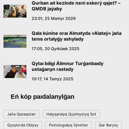
09:21, 21 Shilde 2026
Qurban aıt kezinde neni eskerý qajet? –
QMDB jaýaby
Abaıdyń adam tárbıesi týraly kózqarastarynyń
23:01, 25 Mamyr 2026
ózektiligi
Qala kúnine oraı Almatyda «Alataý» jańa
18:59, 20 Shilde 2026
tenıs ortalyǵy ashylady
17:05, 20 Qyrkúıek 2025
Jasandy ıntellekt: adamzattyń kómekshisi me,
álde básekelesi me?
Qytaı bıligi Álimnur Turǵanbaıdy
18:16, 20 Shilde 2026
ustaǵanyn rastady
10:17, 14 Tamyz 2025
Ulttyq arhıvtiń ashylǵanyna 20 jyl: negizgi
jetistikteri men damý baǵyty
Eń kóp paıdalanylǵan
17:09, 20 Shilde 2026
Jańa Qazaqstan
Halyqaralyq Qyylmystyq Sot
Memleket basshysy Kóbeıtuz kóliniń jaı-kúıine
Qyzylorda Oblysy
Psıhologıalyq Sýretter
Qar Barysy
nazar aýdardy