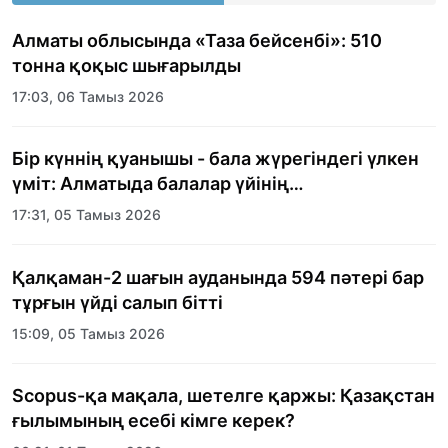
Алматы облысында «Таза бейсенбі»: 510
тонна қоқыс шығарылды
17:03, 06 Тамыз 2026
Бір күннің қуанышы - бала жүрегіндегі үлкен
үміт: Алматыда балалар үйінің
тәрбиеленушілеріне мерекелік күн
17:31, 05 Тамыз 2026
ұйымдастырылды
Қалқаман-2 шағын ауданында 594 пәтері бар
тұрғын үйді салып бітті
15:09, 05 Тамыз 2026
Scopus-қа мақала, шетелге қаржы: Қазақстан
ғылымының есебі кімге керек?