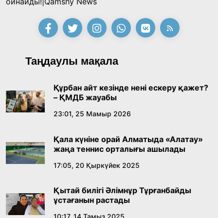
ойнайды!|Qamshy News
байқауының жеңімпазы Ақерке Амалятты
қабылдады
16:27, 23 Шілде 2026
Қазақ тіліндегі «құт» концептісінің
Таңдаулы мақала
лингвомәдени сипаты
09:21, 21 Шілде 2026
Құрбан айт кезінде нені ескеру қажет?
– ҚМДБ жауабы
Абайдың адам тәрбиесі туралы
23:01, 25 Мамыр 2026
көзқарастарының өзектілігі
Қала күніне орай Алматыда «Алатау»
18:59, 20 Шілде 2026
жаңа теннис орталығы ашылады
17:05, 20 Қыркүйек 2025
Жасанды интеллект: адамзаттың көмекшісі
ме, әлде бәсекелесі ме?
Қытай билігі Әлімнұр Тұрғанбайды
18:16, 20 Шілде 2026
ұстағанын растады
10:17, 14 Тамыз 2025