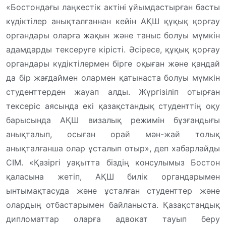
«Бостондағы лаңкестік актіні ұйымдастырған басты
күдіктілер анықталғаннан кейін АҚШ құқық қорғау
органдары оларға жақын және таныс болуы мүмкін
адамдарды тексеруге кірісті. Әсіресе, құқық қорғау
органдары күдіктілермен бірге оқыған және қандай
да бір жағдаймен олармен қатынаста болуы мүмкін
студенттерден жауап алды. Жүргізіліп отырған
тексеріс аясында екі қазақстандық студенттің оқу
барысында АҚШ визалық режимін бұзғандығы
анықталып, осыған орай мән-жай толық
анықталғанша олар ұсталып отыр», деп хабарлайды
СІМ. «Қазіргі уақытта біздің консулымыз Бостон
қаласына жетіп, АҚШ билік органдарымен
ынтымақтасуда және ұсталған студенттер және
олардың отбастарымен байланыста. Қазақстандық
дипломаттар оларға адвокат тауып беру