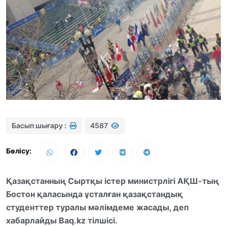
Басып шығару :
4587
Бөлісу:
Қазақстанның Сыртқы істер министрлігі АҚШ-тың
Бостон қаласында ұсталған қазақстандық
студенттер туралы мәлімдеме жасады, деп
хабарлайды Baq.kz тілшісі.