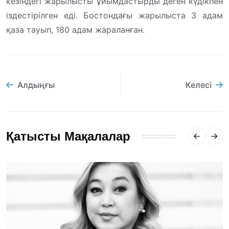
кезіндегі жарылысты ұйымдастырды деген күдікпен
іздестірілген еді. Бостондағы жарылыста 3 адам
қаза тауып, 180 адам жараланған.
Алдыңғы
Келесі
Қатысты Мақалалар