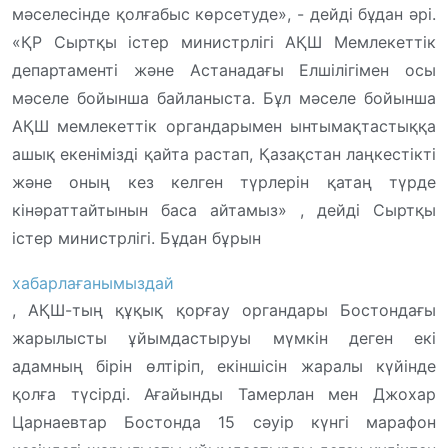
мәселесінде қолғабыс көрсетуде», - дейді бұдан әрі.
«ҚР Сыртқы істер министрлігі АҚШ Мемлекеттік
департаменті және Астанадағы Елшілігімен осы
мәселе бойынша байланыста. Бұл мәселе бойынша
АҚШ мемлекеттік органдарымен ынтымақтастыққа
ашық екенімізді қайта растап, Қазақстан лаңкестікті
және оның кез келген түрлерін қатаң түрде
кінәраттайтынын баса айтамыз» , дейді Сыртқы
істер министрлігі. Бұдан бұрын
хабарлағанымыздай
, АҚШ-тың құқық қорғау органдары Бостондағы
жарылысты ұйымдастыруы мүмкін деген екі
адамның бірін өлтіріп, екіншісін жаралы күйінде
қолға түсірді. Ағайынды Тамерлан мен Джохар
Царнаевтар Бостонда 15 сәуір күнгі марафон