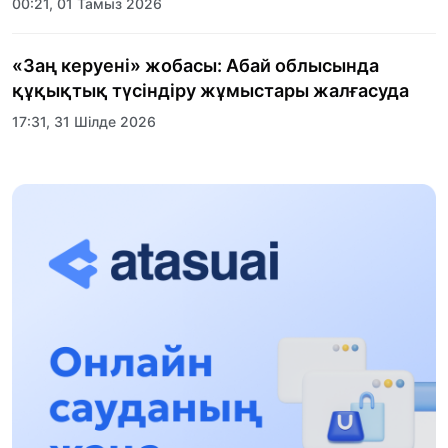
00:21, 01 Тамыз 2026
«Заң керуені» жобасы: Абай облысында
құқықтық түсіндіру жұмыстары жалғасуда
17:31, 31 Шілде 2026
Халықаралық «Формула-1 H2O» жарысын
Қонаев қаласында өткізу жоспарлануда
13:13, 30 Шілде 2026
Асхат Асылбеков: Күшті билікке күшті
тұлғалар керек!
12:01, 28 Шілде 2026
Абзал Достияр: Думан Мұхаметкәрімді
Алматы түрмесіне ауыстыруы мүмкін