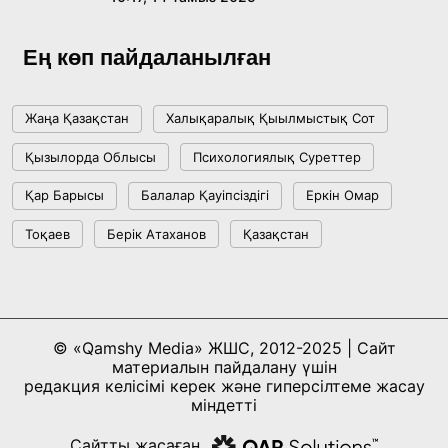
Ұлттық архивтің ашылғанына 20 жыл: негізгі
жетістіктері мен даму бағыты
Ең көп пайдаланылған
17:09, 20 Шілде 2026
Жаңа Қазақстан
Халықаралық Қыылмыстық Сот
Мемлекет басшысы Көбейтұз көлінің жай-
Қызылорда Облысы
Психологиялық Суреттер
күйіне назар аударды
Қар Барысы
Балалар Қауіпсіздігі
Еркін Омар
18:22, 17 Шілде 2026
Тоқаев
Берік Атаханов
Қазақстан
АЛТЫН ОРДА ТАРИХЫН ОҚЫТУДЫҢ
ИННОВАЦИЯЛЫҚ ТӘСІЛДЕРІ ЕНГІЗІЛЕДІ
10:28, 15 Шілде 2026
© «Qamshy Media» ЖШС, 2012-2025 | Сайт
материалын пайдалану үшін
Қазақстан ҰҚК: уақыт сын-қатерлері және
редакция келісімі керек және гиперсілтеме жасау
ұлттық мүддені қорғау
міндетті
17:49, 13 Шілде 2026
Сайтты жасаған