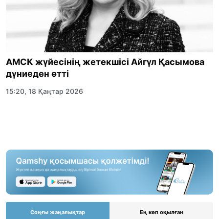
АМСК жүйесінің жетекшісі Айгүл Қасымова
дүниеден өтті
15:20, 18 Қаңтар 2026
Соңғы жаңалықтар
Ең көп оқылған