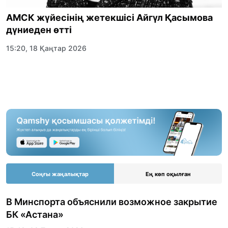
АМСК жүйесінің жетекшісі Айгүл Қасымова
дүниеден өтті
15:20, 18 Қаңтар 2026
Соңғы жаңалықтар
Ең көп оқылған
В Минспорта объяснили возможное закрытие
БК «Астана»