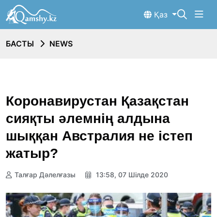
Қаз
БАСТЫ
NEWS
Коронавирустан Қазақстан
сияқты әлемнің алдына
шыққан Австралия не істеп
жатыр?
Талғар Дәлелғазы
13:58, 07 Шілде 2020