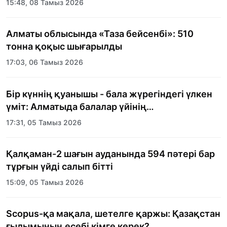
15:48, 08 Тамыз 2026
Алматы облысында «Таза бейсенбі»: 510
тонна қоқыс шығарылды
17:03, 06 Тамыз 2026
Бір күннің қуанышы - бала жүрегіндегі үлкен
үміт: Алматыда балалар үйінің
тәрбиеленушілеріне мерекелік күн
17:31, 05 Тамыз 2026
ұйымдастырылды
Қалқаман-2 шағын ауданында 594 пәтері бар
тұрғын үйді салып бітті
15:09, 05 Тамыз 2026
Scopus-қа мақала, шетелге қаржы: Қазақстан
ғылымының есебі кімге керек?