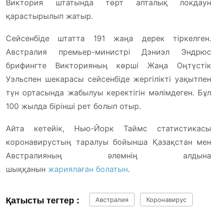
Виктория штатында төрт апталық локдаун
қарастырылып жатыр.
Сейсенбіде штатта 191 жаңа дерек тіркелген.
Австралия премьер-министрі Дэниэл Эндрюс
брифингте Викторияның көрші Жаңа Оңтүстік
Уэльспен шекарасы сейсенбіде жергілікті уақытпен
түн ортасында жабылуы керектігін мәлімдеген. Бұл
100 жылда бірінші рет болып отыр.
Айта кетейік, Нью-Йорк Таймс статистикасы
коронавирустың таралуы бойынша Қазақстан мен
Австралияның әлемнің алдына
шыққанын
жариялаған болатын
.
Қатысты тегтер :
Австралия
Коронавирус