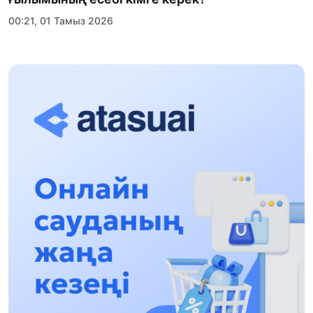
00:21, 01 Тамыз 2026
«Заң керуені» жобасы: Абай облысында
құқықтық түсіндіру жұмыстары жалғасуда
17:31, 31 Шілде 2026
Халықаралық «Формула-1 H2O» жарысын
Қонаев қаласында өткізу жоспарлануда
13:13, 30 Шілде 2026
Асхат Асылбеков: Күшті билікке күшті
тұлғалар керек!
12:01, 28 Шілде 2026
Абзал Достияр: Думан Мұхаметкәрімді