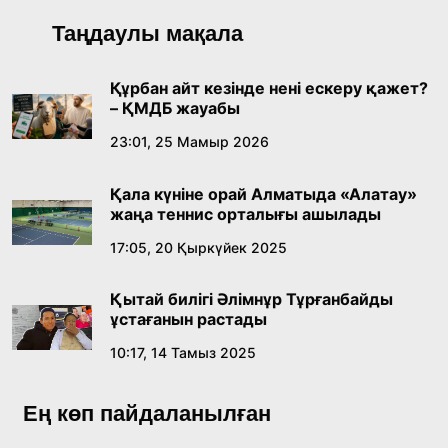
Қонаев қаласының әкімі «Славян базары»
Таңдаулы мақала
байқауының жеңімпазы Ақерке Амалятты
қабылдады
16:27, 23 Шілде 2026
Құрбан айт кезінде нені ескеру қажет?
– ҚМДБ жауабы
Қазақ тіліндегі «құт» концептісінің
23:01, 25 Мамыр 2026
лингвомәдени сипаты
Қала күніне орай Алматыда «Алатау»
09:21, 21 Шілде 2026
жаңа теннис орталығы ашылады
17:05, 20 Қыркүйек 2025
Абайдың адам тәрбиесі туралы
көзқарастарының өзектілігі
Қытай билігі Әлімнұр Тұрғанбайды
18:59, 20 Шілде 2026
ұстағанын растады
10:17, 14 Тамыз 2025
Жасанды интеллект: адамзаттың көмекшісі
ме, әлде бәсекелесі ме?
Ең көп пайдаланылған
18:16, 20 Шілде 2026