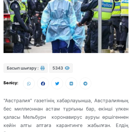
Getty
Басып шығару :
5343
Бөлісу:
"Австралия" газетінің хабарлауынша, Австралияның
бес миллионнан астам тұрғыны бар, екінші үлкен
қаласы Мельбурн коронавирус ауруы өршігеннен
кейін алты аптаға карантинге жабылған. Елдің