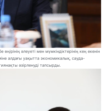
 өңірінің әлеуеті мен мүмкіндіктерінің кең екенін
міне алдағы уақытта экономикалық, сауда-
иянақты әзірленуді тапсырды.