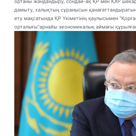
ортаны жандандыру, сондай-ақ ҚР мен ҚХР шек
дамыту, халықтың сұранысын қанағаттандыраты
ету мақсатында ҚР Үкіметінің қаулысымен "Қор
орталығы"арнайы экономикалық аймағы құрылған