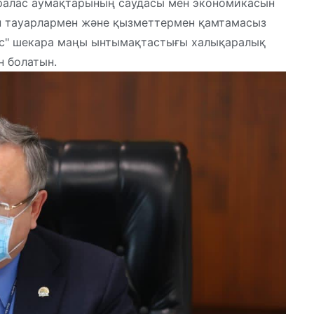
аралас аумақтарының саудасы мен экономикасын
н тауарлармен және қызметтермен қамтамасыз
ғас" шекара маңы ынтымақтастығы халықаралық
 болатын.