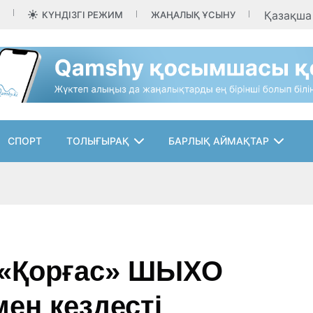
Қазақш
КҮНДІЗГІ РЕЖИМ
ЖАҢАЛЫҚ ҰСЫНУ
СПОРТ
ТОЛЫҒЫРАҚ
БАРЛЫҚ АЙМАҚТАР
 «Қорғас» ШЫХО
ен кездесті