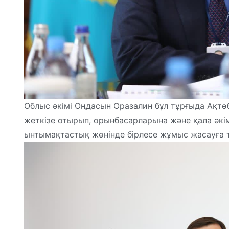
Облыс әкімі Оңдасын Оразалин бұл тұрғыда Ақтөбе
жеткізе отырып, орынбасарларына және қала әкі
ынтымақтастық жөнінде бірлесе жұмыс жасауға т