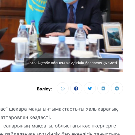
Фото: Ақтөбе облысы әкімдігінің баспасөз қызметі
Бөлісу:
ғас” шекара маңы ынтымақтастығы халықаралық
ттаровпен кездесті.
с- сапарының мақсаты, облыстағы кәсіпкерлерге
н пайдалануға мүмкіндік бар екендігін таныстыру.