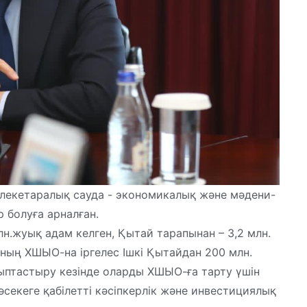
лекетаралық сауда - экономикалық және мәдени-
 болуға арналған.
н.жуық адам келген, Қытай тарапынан – 3,2 млн.
ның ХШЫО-на іргелес Ішкі Қытайдан 200 млн.
ыптастыру кезінде оларды ХШЫО-ға тарту үшін
бәсекеге қабілетті кәсіпкерлік және инвестициялық