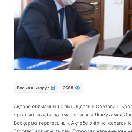
Басып шығару :
3568
Ақтөбе облысының әкімі Оңдасын Оразалин “Қор
орталығының басқарма төрағасы Дінмұхамед Әбса
Басқарма төрағасының Ақтөбе өңіріне жасаған і
“Қорғас” арқылы Қытай, Еуроодақ нарығын кеңіне