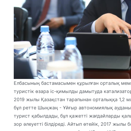
Елбасының бастамасымен құрылған орталық мем
туристік өзара іс-қимылды дамытуда катализатор
2019 жылы Қазақстан тарапынан орталыққа 1,2 мл
бұл ретте Шыңжаң - Ұйғыр автономиялық ауданы
турист қабылдады, бұл қажетті жағдайларды қал
зор әлеуетті білдіреді. Айтып өтейік, 2017 жылы 