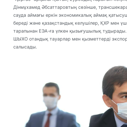
Дінмұхамед Әбсаттаровтың сөзінше, трансшекар
сауда аймағы еркін экономикалық аймақ қатысуш
береді және қазақстандық келушілер, ҚХР мен үш
тарапынан ЕЭА-ға үлкен қызығушылық тудырады. 
ШЫХО отандық тауарлар мен қызметтерді экспор
салысады.