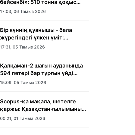
бейсенбі»: 510 тонна қоқыс
шығарылды
17:03, 06 Тамыз 2026
Бір күннің қуанышы - бала
жүрегіндегі үлкен үміт:
Алматыда балалар үйінің
17:31, 05 Тамыз 2026
тәрбиеленушілеріне мерекелік
күн ұйымдастырылды
Қалқаман-2 шағын ауданында
594 пәтері бар тұрғын үйді
салып бітті
15:09, 05 Тамыз 2026
Scopus-қа мақала, шетелге
қаржы: Қазақстан ғылымының
есебі кімге керек?
00:21, 01 Тамыз 2026