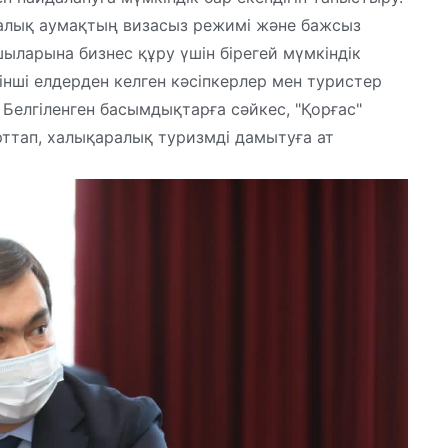
алық аумақтың визасыз режимі және бажсыз
ыларына бизнес құру үшін бірегей мүмкіндік
інші елдерден келген кәсіпкерлер мен туристер
Белгіленген басымдықтарға сәйкес, "Қорғас"
ттап, халықаралық туризмді дамытуға ат