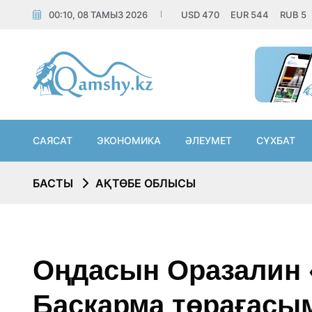
00:10, 08 ТАМЫЗ 2026
USD
470
EUR
544
RUB
5
САЯСАТ
ЭКОНОМИКА
ӘЛЕУМЕТ
СҰХБАТ
БАСТЫ
АҚТӨБЕ ОБЛЫСЫ
Оңдасын Оразалин
Басқарма төрағасым