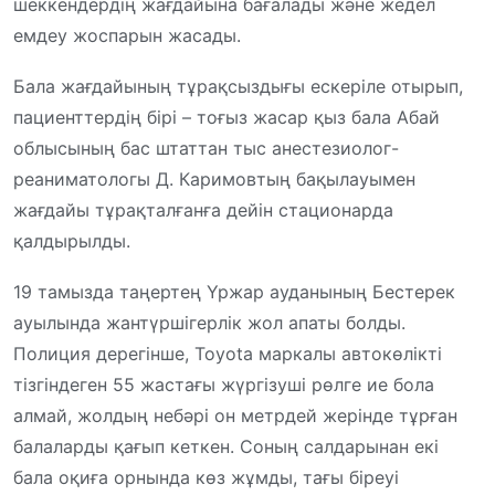
шеккендердің жағдайына бағалады және жедел
емдеу жоспарын жасады.
Бала жағдайының тұрақсыздығы ескеріле отырып,
пациенттердің бірі – тоғыз жасар қыз бала Абай
облысының бас штаттан тыс анестезиолог-
реаниматологы Д. Каримовтың бақылауымен
жағдайы тұрақталғанға дейін стационарда
қалдырылды.
19 тамызда таңертең Үржар ауданының Бестерек
ауылында жантүршігерлік жол апаты болды.
Полиция дерегінше, Toyota маркалы автокөлікті
тізгіндеген 55 жастағы жүргізуші рөлге ие бола
алмай, жолдың небәрі он метрдей жерінде тұрған
балаларды қағып кеткен. Соның салдарынан екі
бала оқиға орнында көз жұмды, тағы біреуі