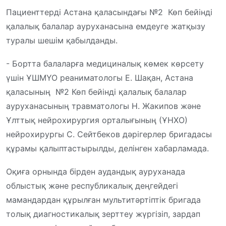
Пациенттерді Астана қаласындағы №2 Көп бейінді
қалалық балалар ауруханасына емдеуге жатқызу
туралы шешім қабылданды.
- Бортта балаларға медициналық көмек көрсету
үшін ҰШМҮО реаниматологы Е. Шақан, Астана
қаласының №2 Көп бейінді қалалық балалар
ауруханасының травматологы Н. Жакипов және
Ұлттық нейрохирургия орталығының (ҰНХО)
нейрохирургы С. Сейтбеков дәрігерлер бригадасы
құрамы қалыптастырылды, делінген хабарламада.
Оқиға орнында бірден аудандық ауруханада
облыстық және республикалық деңгейдегі
мамандардан құрылған мультитәртіптік бригада
толық диагностикалық зерттеу жүргізіп, зардап