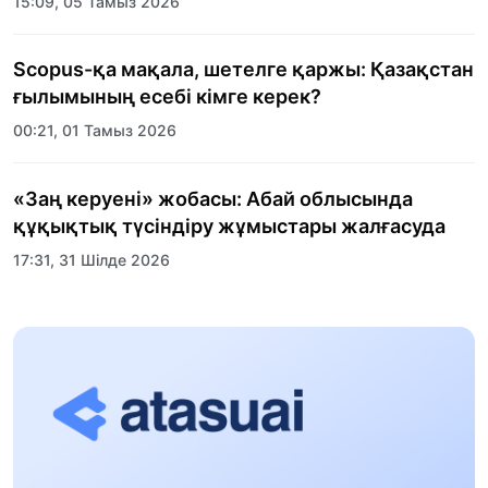
15:09, 05 Тамыз 2026
Scopus-қа мақала, шетелге қаржы: Қазақстан
ғылымының есебі кімге керек?
00:21, 01 Тамыз 2026
«Заң керуені» жобасы: Абай облысында
құқықтық түсіндіру жұмыстары жалғасуда
17:31, 31 Шілде 2026
Халықаралық «Формула-1 H2O» жарысын
Қонаев қаласында өткізу жоспарлануда
13:13, 30 Шілде 2026
Асхат Асылбеков: Күшті билікке күшті
тұлғалар керек!