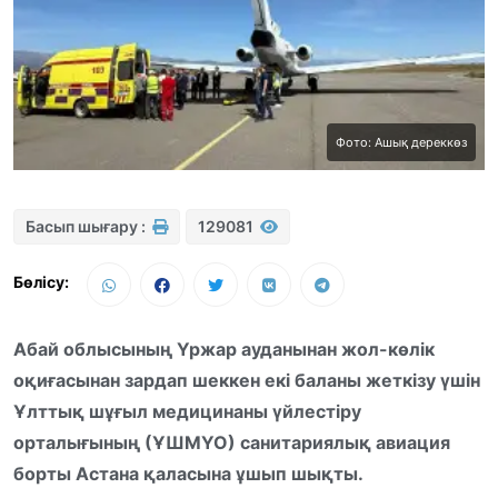
Фото: Ашық дереккөз
Басып шығару :
129081
Бөлісу:
Абай облысының Үржар ауданынан жол-көлік
оқиғасынан зардап шеккен екі баланы жеткізу үшін
Ұлттық шұғыл медицинаны үйлестіру
орталығының (ҰШМҮО) санитариялық авиация
борты Астана қаласына ұшып шықты.