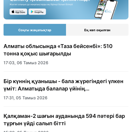
Соңғы жаңалықтар
Ең көп оқылған
Алматы облысында «Таза бейсенбі»: 510
тонна қоқыс шығарылды
17:03, 06 Тамыз 2026
Бір күннің қуанышы - бала жүрегіндегі үлкен
үміт: Алматыда балалар үйінің
тәрбиеленушілеріне мерекелік күн
17:31, 05 Тамыз 2026
ұйымдастырылды
Қалқаман-2 шағын ауданында 594 пәтері бар
тұрғын үйді салып бітті