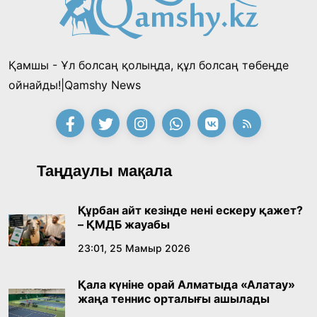
жеңімпаздарын анықтады
18:39, 23 Шілде 2026
Қамшы - Ұл болсаң қолыңда, құл болсаң төбеңде
Қонаев қаласының әкімі «Славян базары»
ойнайды!|Qamshy News
байқауының жеңімпазы Ақерке Амалятты
қабылдады
16:27, 23 Шілде 2026
Қазақ тіліндегі «құт» концептісінің
Таңдаулы мақала
лингвомәдени сипаты
09:21, 21 Шілде 2026
Құрбан айт кезінде нені ескеру қажет?
– ҚМДБ жауабы
Абайдың адам тәрбиесі туралы
23:01, 25 Мамыр 2026
көзқарастарының өзектілігі
Қала күніне орай Алматыда «Алатау»
18:59, 20 Шілде 2026
жаңа теннис орталығы ашылады