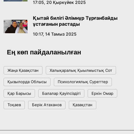
17:05, 20 Қыркүйек 2025
Жасанды интеллект: адамзаттың көмекшісі
ме, әлде бәсекелесі ме?
Қытай билігі Әлімнұр Тұрғанбайды
18:16, 20 Шілде 2026
ұстағанын растады
10:17, 14 Тамыз 2025
Ұлттық архивтің ашылғанына 20 жыл: негізгі
жетістіктері мен даму бағыты
Ең көп пайдаланылған
17:09, 20 Шілде 2026
Жаңа Қазақстан
Халықаралық Қыылмыстық Сот
Мемлекет басшысы Көбейтұз көлінің жай-
Қызылорда Облысы
Психологиялық Суреттер
күйіне назар аударды
Қар Барысы
Балалар Қауіпсіздігі
Еркін Омар
18:22, 17 Шілде 2026
Тоқаев
Берік Атаханов
Қазақстан
АЛТЫН ОРДА ТАРИХЫН ОҚЫТУДЫҢ
ИННОВАЦИЯЛЫҚ ТӘСІЛДЕРІ ЕНГІЗІЛЕДІ
10:28, 15 Шілде 2026