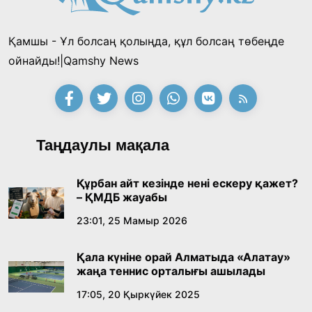
қызметкерлермен бірге тазалыққа шығып,
13:57, 24 Шілде 2026
таңғы ас ішті
Қамшы - Ұл болсаң қолыңда, құл болсаң төбеңде
«Тектілер ту көтереді» байқауы өз
ойнайды!|Qamshy News
жеңімпаздарын анықтады
18:39, 23 Шілде 2026
Қонаев қаласының әкімі «Славян базары»
Таңдаулы мақала
байқауының жеңімпазы Ақерке Амалятты
қабылдады
16:27, 23 Шілде 2026
Құрбан айт кезінде нені ескеру қажет?
– ҚМДБ жауабы
Қазақ тіліндегі «құт» концептісінің
23:01, 25 Мамыр 2026
лингвомәдени сипаты
Қала күніне орай Алматыда «Алатау»
09:21, 21 Шілде 2026
жаңа теннис орталығы ашылады
17:05, 20 Қыркүйек 2025
Абайдың адам тәрбиесі туралы