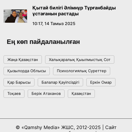
көзқарастарының өзектілігі
Қытай билігі Әлімнұр Тұрғанбайды
18:59, 20 Шілде 2026
ұстағанын растады
10:17, 14 Тамыз 2025
Жасанды интеллект: адамзаттың көмекшісі
ме, әлде бәсекелесі ме?
Ең көп пайдаланылған
18:16, 20 Шілде 2026
Жаңа Қазақстан
Халықаралық Қыылмыстық Сот
Ұлттық архивтің ашылғанына 20 жыл: негізгі
Қызылорда Облысы
Психологиялық Суреттер
жетістіктері мен даму бағыты
Қар Барысы
Балалар Қауіпсіздігі
Еркін Омар
17:09, 20 Шілде 2026
Тоқаев
Берік Атаханов
Қазақстан
Мемлекет басшысы Көбейтұз көлінің жай-
күйіне назар аударды
18:22, 17 Шілде 2026
© «Qamshy Media» ЖШС, 2012-2025 | Сайт