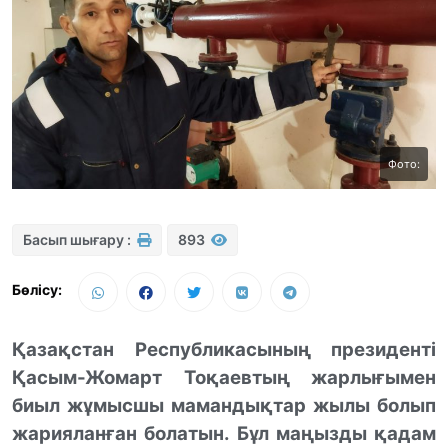
Фото:
Басып шығару :
893
Бөлісу:
Қазақстан Республикасының
п
резиденті
Қасым-Жомарт Тоқаевтың
ж
арлығымен
биыл
жұмысшы мамандықтар жылы болып
жариялан
ған болатын
. Бұл маңызды қадам