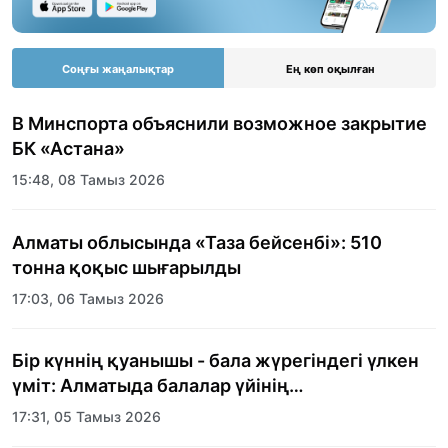
Соңғы жаңалықтар
Ең көп оқылған
В Минспорта объяснили возможное закрытие
БК «Астана»
15:48, 08 Тамыз 2026
Алматы облысында «Таза бейсенбі»: 510
тонна қоқыс шығарылды
17:03, 06 Тамыз 2026
Бір күннің қуанышы - бала жүрегіндегі үлкен
үміт: Алматыда балалар үйінің
тәрбиеленушілеріне мерекелік күн
17:31, 05 Тамыз 2026
ұйымдастырылды