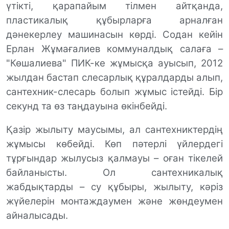
үтікті, қарапайым тілмен айтқанда,
пластикалық құбырларға арналған
дәнекерлеу машинасын көрді. Содан кейін
Ер
л
ан Жұмағалиев коммуналдық салаға –
"Көшалиева" ПИК-ке жұмысқа ауысып, 2012
жылдан бастап слесарлық құралдарды алып,
сантехник-слесарь болып жұмыс істейді. Бір
секунд та өз таңдауына өкінбейді.
Қазір жылыту маусымы, ал сантехниктердің
жұмысы
көбейді
. Көп пәтерлі үйлердегі
тұрғындар жылусыз қалмау
ы – оған тікелей
байланысты.
Ол сантехникалық
жабдықтарды – су құбыры, жылыту, кәріз
жүйелерін монтаждаумен және жөндеумен
айналысады.