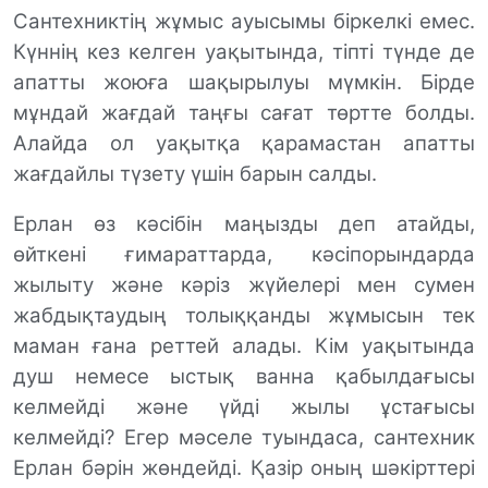
Сантехниктің жұмыс ауысымы
біркелкі
емес.
К
үннің кез келген уақытында, тіпті түнде де
апатты жоюға шақырылуы мүмкін. Бірде
мұндай
жағдай
таңғы сағат төртте болды.
Алайда ол уақытқа қарамастан апатты
жағдайлы түзету үшін барын салды.
Ер
л
ан өз кәсібін маңызды деп атайды,
өйткені ғимараттарда, кәсіпорындарда
жылыту және кәріз жүйелері мен сумен
жабдықтаудың толыққанды жұмысын тек
маман ғана реттей алады. Кім уақытында
душ немесе ыстық ванна қабылдағысы
келмейді және үйді жылы ұстағысы
келмейді? Егер мәселе туындаса, сантехник
Ер
л
ан бәрін жөндейді.
Қазір о
ның шәкірттері