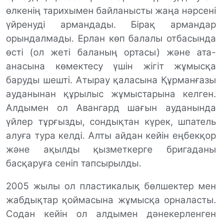
өлкенің тарихымен байланысты жаңа нәрсені
үйренуді армандады. Бірақ армандар
орындалмады. Ер
л
ан көп балалы отбасында
өсті (ол жеті баланың ортасы) және ата-
анасына көмектесу үшін жігіт жұмысқа
баруды шешті. Атырау қаласына Құрманғазы
ауданынан
қ
ұрылыс жұмыстарына
келген.
Алдымен ол Авангард шағын ауданында
үйлер тұрғызды, сондықтан күрек, шпатель
алуға тура келді. Алты айдан кейін еңбекқор
және ақылды қызметкерге бригаданы
басқаруға сеніп тапсырылды.
2005 жылы ол пластикалық бөлшектер мен
жабдықтар қоймасына жұмысқа орналасты.
Содан кейін ол алдымен дәнекерленген