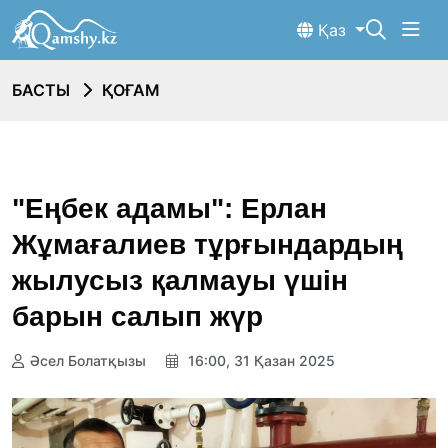
Қаз
БАСТЫ
ҚОҒАМ
"Еңбек адамы": Ерлан
Жұмағалиев тұрғындардың
жылусыз қалмауы үшін
барын салып жүр
Әсел Болатқызы
16:00, 31 Қазан 2025