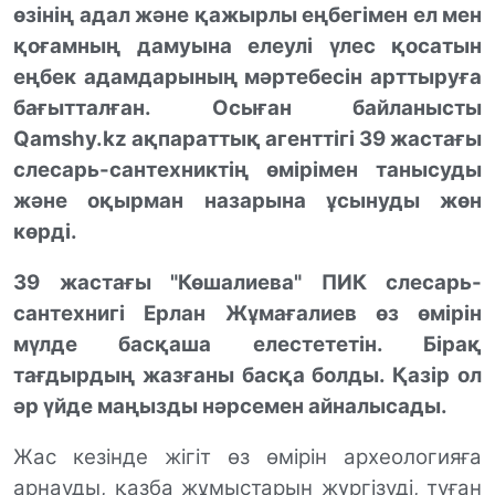
өзінің адал және қажырлы еңбегімен ел мен
қоғамның дамуына елеулі үлес қосатын
еңбек адамдарының мәртебесін арттыруға
бағытталған.
Осыған байланысты
Qamshy.kz ақпараттық агенттігі 39 жастағы
слесарь-сантехниктің өмірімен танысуды
және оқырман назарына ұсынуды жөн
көрді.
39 жастағы "Көшалиева" ПИК слесарь-
сантехнигі Ер
л
ан Жұмағалиев өз өмірін
мүлде басқаша
елестететін
. Бірақ
тағды
рдың жазғаны басқа болды
. Қазір ол
әр үйде маңызды нәрсемен айналысады.
Жас кезінде жігіт өз өмірін археологияға
арнауды, қазба жұмыстарын жүргізуді, туған