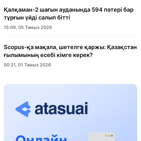
Қалқаман-2 шағын ауданында 594 пәтері бар
тұрғын үйді салып бітті
15:09, 05 Тамыз 2026
Scopus-қа мақала, шетелге қаржы: Қазақстан
ғылымының есебі кімге керек?
00:21, 01 Тамыз 2026
«Заң керуені» жобасы: Абай облысында
құқықтық түсіндіру жұмыстары жалғасуда
17:31, 31 Шілде 2026
Халықаралық «Формула-1 H2O» жарысын
Қонаев қаласында өткізу жоспарлануда
13:13, 30 Шілде 2026