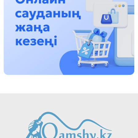
Асхат Асылбеков: Күшті билікке күшті
тұлғалар керек!
12:01, 28 Шілде 2026
Абзал Достияр: Думан Мұхаметкәрімді
Алматы түрмесіне ауыстыруы мүмкін
16:15, 27 Шілде 2026
Өскенбай Құлатайұлы: Руханиятқа қызмет
еткен қаламгер
17:46, 26 Шілде 2026
Еңбек адамына көрсетілген құрмет: Алматы
облысының әкімі коммуналдық