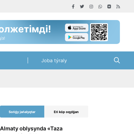
Joba týraly
Sońǵy jańalyqtar
Eń kóp oqylǵan
Almaty oblysynda «Taza