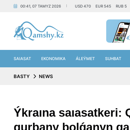
00:41, 07 TAMYZ 2026
USD
470
EUR
545
RUB
5
SAIASAT
EKONOMIKA
ÁLEÝMET
SUHBAT
BASTY
NEWS
Ýkraına saıasatkeri:
qurbany bolǵanyn q