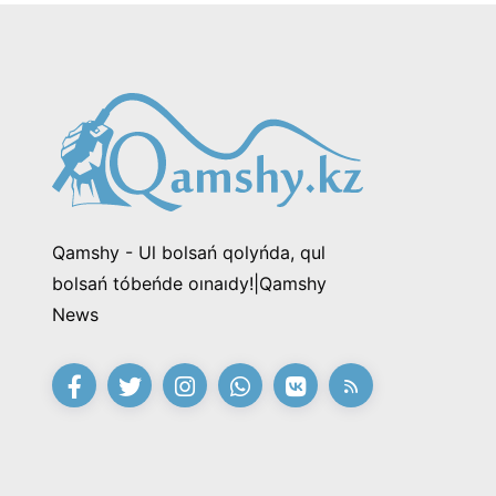
Qamshy - Ul bolsań qolyńda, qul
bolsań tóbeńde oınaıdy!|Qamshy
News