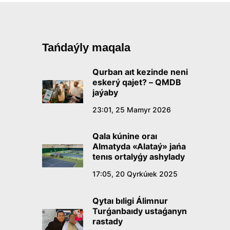
Tańdaýly maqala
Qurban aıt kezinde neni
eskerý qajet? – QMDB
jaýaby
23:01, 25 Mamyr 2026
Qala kúnine oraı
Almatyda «Alataý» jańa
tenıs ortalyǵy ashylady
17:05, 20 Qyrkúıek 2025
Qytaı bıligi Álimnur
Turǵanbaıdy ustaǵanyn
rastady