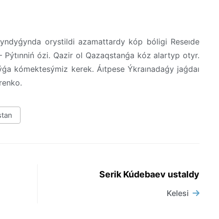
yndyǵynda orystildi azamattardy kóp bóligi Reseıde
– Pýtınniń ózi. Qazir ol Qazaqstanǵa kóz alartyp otyr.
aýǵa kómektesýmiz kerek. Áıtpese Ýkraınadaǵy jaǵdaı
arenko.
stan
Serik Kúdebaev ustaldy
Kelesi