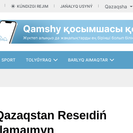
Qazaqsha
KÚNDIZGI REJIM
JAŃALYQ USYNÝ
SPORT
TOLYǴYRAQ
BARLYQ AIMAQTAR
 Qazaqstan Reseıdiń
alamaımyn