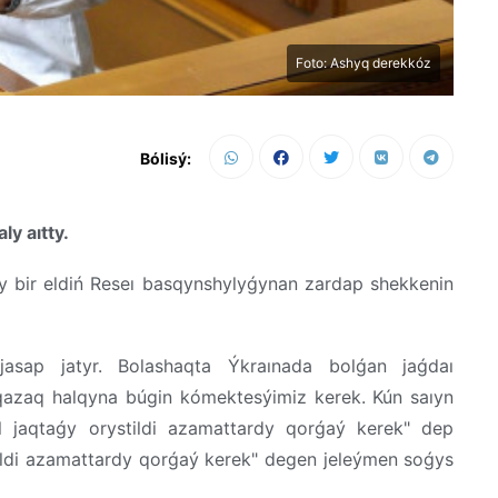
Foto: Ashyq derekkóz
Bólisý:
ly aıtty.
y bir eldiń Reseı basqynshylyǵynan zardap shekkenin
asap jatyr. Bolashaqta Ýkraınada bolǵan jaǵdaı
 qazaq halqyna búgin kómektesýimiz kerek. Kún saıyn
ol jaqtaǵy orystildi azamattardy qorǵaý kerek" dep
tildi azamattardy qorǵaý kerek" degen jeleýmen soǵys