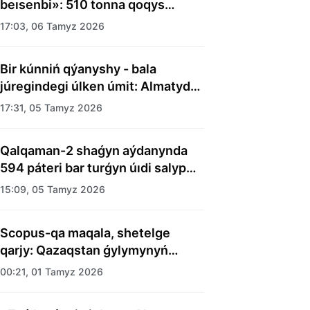
beısenbi»: 510 tonna qoqys
shyǵaryldy
17:03, 06 Tamyz 2026
Bir kúnniń qýanyshy - bala
júregindegi úlken úmit: Almatyda
balalar úıiniń tárbıelenýshilerine
17:31, 05 Tamyz 2026
merekelik kún uıymdastyryldy
Qalqaman-2 shaǵyn aýdanynda
594 páteri bar turǵyn úıdi salyp
bitti
15:09, 05 Tamyz 2026
Scopus-qa maqala, shetelge
qarjy: Qazaqstan ǵylymynyń
esebi kimge kerek?
00:21, 01 Tamyz 2026