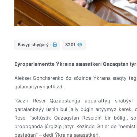
Basyp shyǵarý :
3201
Eýroparlamentte Ýkraına saıasatkeri Qazaqstan týra
Alekseı Goncharenko óz sózinde Ýkraına sıaqty taǵ
qalamaıtynyn jetkizdi.
"Qazir Reseı Qazaqstanǵa aqparattyq shabýyl j
qaıtalanbaýy úshin bul jaıly búgin aıtýymyz kerek,
Reseı "soltústik Qazaqstan Reseıdiń bir bóligi, s
propoganda júrgizip jatyr. Kezinde Gıtler de "nemis
bastaǵan" – dedi Ýkraına saıasatkeri.