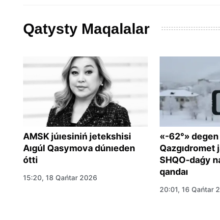
Qatysty Maqalalar
AMSK júıesiniń jetekshisi
«-62°» degen
Aıgúl Qasymova dúnıeden
Qazgıdromet j
ótti
SHQO-daǵy na
qandaı
15:20, 18 Qańtar 2026
om
20:01, 16 Qańtar 
a