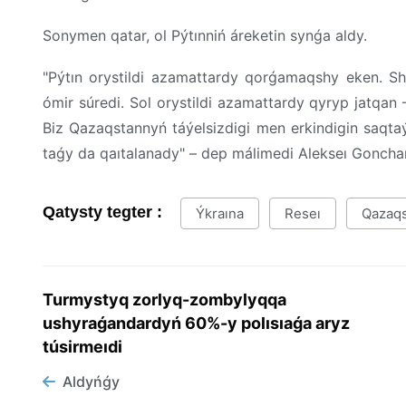
Sonymen qatar, ol Pýtınniń áreketin synǵa aldy.
"Pýtın orystildi azamattardy qorǵamaqshy eken. Sh
ómir súredi. Sol orystildi azamattardy qyryp jatqan 
Biz Qazaqstannyń táýelsizdigi men erkindigin saqt
taǵy da qaıtalanady" – dep málimedi Alekseı Gonch
Qatysty tegter :
Ýkraına
Reseı
Qazaq
Turmystyq zorlyq-zombylyqqa
ushyraǵandardyń 60%-y polısıaǵa aryz
túsirmeıdi
Aldyńǵy