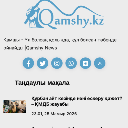
таңғы ас ішті
«Тектілер ту көтереді» байқауы өз
жеңімпаздарын анықтады
18:39, 23 Шілде 2026
Қамшы - Ұл болсаң қолыңда, құл болсаң төбеңде
Қонаев қаласының әкімі «Славян базары»
ойнайды!|Qamshy News
байқауының жеңімпазы Ақерке Амалятты
қабылдады
16:27, 23 Шілде 2026
Қазақ тіліндегі «құт» концептісінің
Таңдаулы мақала
лингвомәдени сипаты
09:21, 21 Шілде 2026
Құрбан айт кезінде нені ескеру қажет?
– ҚМДБ жауабы
Абайдың адам тәрбиесі туралы
23:01, 25 Мамыр 2026
көзқарастарының өзектілігі