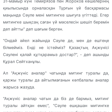
31-мамыр күні Темирязов пен Жороков көшелерінің
қиылысында орналасқан Тұрғын үй басқармасы
маңында Сәуле мені митингке шығуға үгіттеді. Егер
митингке шықсаң саған үй мәселесін шешіп беремін
деп айтты" деп шағым берген.
"Ондай әйел жайында Сәуле де, мен де ештеңе
білмейміз. Енді не істейміз? Қазақтың Ақжүнісі
Сәулені қалай құтқарамыз достар?", - деп ашынды
Құрал Сейтханұлы.
Ал "Ақжүніс аналар" чатында митинг туралы да,
қаржы туралы да айтылмағанын көпбалалы аналар
жарыса жазуда.
"Ақжүніс аналар чатын да біз де бармыз, митинг
туралы айтқан емес", "Сәуле ешқашан митингке