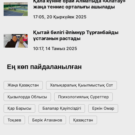
Қала күніне орай Алматыда «Алатау»
18:59, 20 Шілде 2026
жаңа теннис орталығы ашылады
17:05, 20 Қыркүйек 2025
Жасанды интеллект: адамзаттың көмекшісі
ме, әлде бәсекелесі ме?
Қытай билігі Әлімнұр Тұрғанбайды
18:16, 20 Шілде 2026
ұстағанын растады
10:17, 14 Тамыз 2025
Ұлттық архивтің ашылғанына 20 жыл: негізгі
жетістіктері мен даму бағыты
Ең көп пайдаланылған
17:09, 20 Шілде 2026
Жаңа Қазақстан
Халықаралық Қыылмыстық Сот
Мемлекет басшысы Көбейтұз көлінің жай-
Қызылорда Облысы
Психологиялық Суреттер
күйіне назар аударды
Қар Барысы
Балалар Қауіпсіздігі
Еркін Омар
18:22, 17 Шілде 2026
Тоқаев
Берік Атаханов
Қазақстан
АЛТЫН ОРДА ТАРИХЫН ОҚЫТУДЫҢ