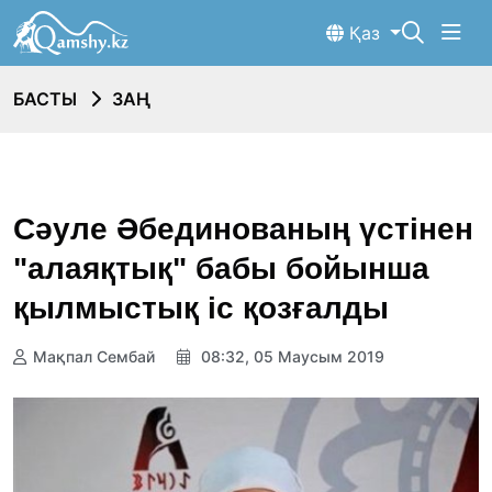
Қаз
БАСТЫ
ЗАҢ
Сәуле Әбединованың үстінен
"алаяқтық" бабы бойынша
қылмыстық іс қозғалды
Мақпал Сембай
08:32, 05 Маусым 2019