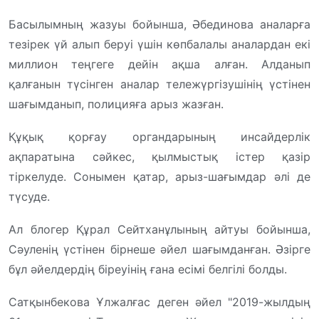
Басылымның жазуы бойынша, Әбединова аналарға
тезірек үй алып беруі үшін көпбалалы аналардан екі
миллион теңгеге дейін ақша алған. Алданып
қалғанын түсінген аналар тележүргізушінің үстінен
шағымданып, полицияға арыз жазған.
Құқық қорғау органдарының инсайдерлік
ақпаратына сәйкес, қылмыстық істер қазір
тіркелуде. Сонымен қатар, арыз-шағымдар әлі де
түсуде.
Ал блогер Құрал Сейтханұлының айтуы бойынша,
Сәуленің үстінен бірнеше әйел шағымданған. Әзірге
бұл әйелдердің біреуінің ғана есімі белгілі болды.
Сатқынбекова Ұлжалғас деген әйел "2019-жылдың