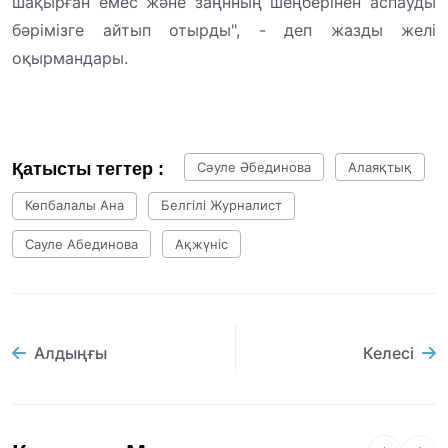
шақырған емес және заңнның шеңберінен аспауды
бәрімізге айтып отырды", - деп жазды желі
оқырмандары.
Қатысты тегтер :
Сәуле Әбединова
Алаяқтық
Көпбалалы Ана
Белгілі Журналист
Сауле Абединова
Ақжүніс
Алдыңғы
Келесі