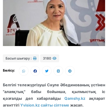
Басып шығару :
3180
Бөлісу:
Белгілі тележүргізуші Сәуле Әбединованың үстінен
"алаяқтық" бабы бойынша, қылмыстық іс
қозғалды деп хабарлайды
Qamshy.kz
ақпарат
агенттігі
Yvision.kz сайты сілтеме
жасап.