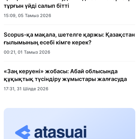
тұрғын үйді салып бітті
15:09, 05 Тамыз 2026
Scopus-қа мақала, шетелге қаржы: Қазақстан
ғылымының есебі кімге керек?
00:21, 01 Тамыз 2026
«Заң керуені» жобасы: Абай облысында
құқықтық түсіндіру жұмыстары жалғасуда
17:31, 31 Шілде 2026
Халықаралық «Формула-1 H2O» жарысын
Қонаев қаласында өткізу жоспарлануда
13:13, 30 Шілде 2026