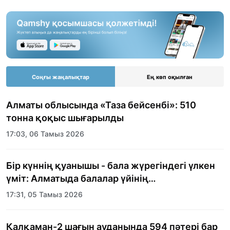
Соңғы жаңалықтар
Ең көп оқылған
Алматы облысында «Таза бейсенбі»: 510
тонна қоқыс шығарылды
17:03, 06 Тамыз 2026
Бір күннің қуанышы - бала жүрегіндегі үлкен
үміт: Алматыда балалар үйінің
тәрбиеленушілеріне мерекелік күн
17:31, 05 Тамыз 2026
ұйымдастырылды
Қалқаман-2 шағын ауданында 594 пәтері бар