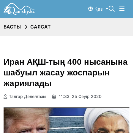
Қаз
БАСТЫ
САЯСАТ
Иран АҚШ-тың 400 нысанына
шабуыл жасау жоспарын
жариялады
Талғар Дәлелғазы
11:33, 25 Сәуір 2020