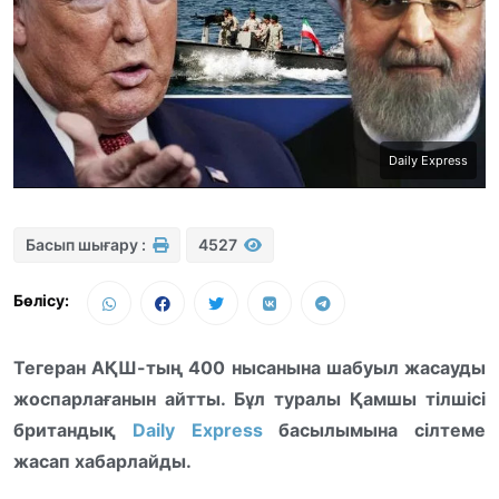
Daily Express
Басып шығару :
4527
Бөлісу:
Тегеран АҚШ-тың 400 нысанына шабуыл жасауды
жоспарлағанын айтты. Бұл туралы Қамшы тілшісі
британдық
Daily Express
басылымына сілтеме
жасап хабарлайды.