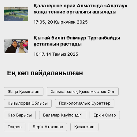
Қала күніне орай Алматыда «Алатау»
18:59, 20 Шілде 2026
жаңа теннис орталығы ашылады
17:05, 20 Қыркүйек 2025
Жасанды интеллект: адамзаттың көмекшісі
ме, әлде бәсекелесі ме?
Қытай билігі Әлімнұр Тұрғанбайды
18:16, 20 Шілде 2026
ұстағанын растады
10:17, 14 Тамыз 2025
Ұлттық архивтің ашылғанына 20 жыл: негізгі
жетістіктері мен даму бағыты
Ең көп пайдаланылған
17:09, 20 Шілде 2026
Жаңа Қазақстан
Халықаралық Қыылмыстық Сот
Мемлекет басшысы Көбейтұз көлінің жай-
Қызылорда Облысы
Психологиялық Суреттер
күйіне назар аударды
Қар Барысы
Балалар Қауіпсіздігі
Еркін Омар
18:22, 17 Шілде 2026
Тоқаев
Берік Атаханов
Қазақстан
АЛТЫН ОРДА ТАРИХЫН ОҚЫТУДЫҢ