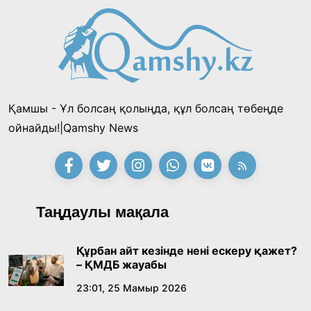
таңғы ас ішті
«Тектілер ту көтереді» байқауы өз
жеңімпаздарын анықтады
18:39, 23 Шілде 2026
Қамшы - Ұл болсаң қолыңда, құл болсаң төбеңде
Қонаев қаласының әкімі «Славян базары»
ойнайды!|Qamshy News
байқауының жеңімпазы Ақерке Амалятты
қабылдады
16:27, 23 Шілде 2026
Қазақ тіліндегі «құт» концептісінің
Таңдаулы мақала
лингвомәдени сипаты
09:21, 21 Шілде 2026
Құрбан айт кезінде нені ескеру қажет?
– ҚМДБ жауабы
Абайдың адам тәрбиесі туралы
23:01, 25 Мамыр 2026
көзқарастарының өзектілігі