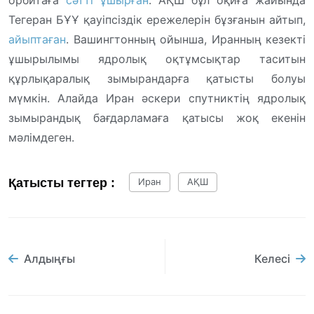
орбитаға
сәтті ұшырған
. АҚШ бұл оқиға жайында
Тегеран БҰҰ қауіпсіздік ережелерін бұзғанын айтып,
айыптаған
. Вашингтонның ойынша, Иранның кезекті
ұшырылымы ядролық оқтұмсықтар таситын
құрлықаралық зымырандарға қатысты болуы
мүмкін. Алайда Иран әскери спутниктің ядролық
зымырандық бағдарламаға қатысы жоқ екенін
мәлімдеген.
Қатысты тегтер :
Иран
АҚШ
Алдыңғы
Келесі