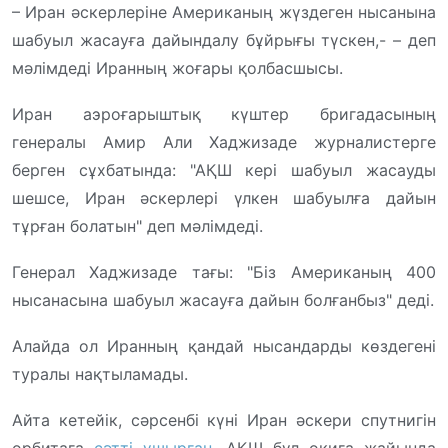
– Иран әскерлеріне Американың жүздеген нысанына
шабуыл жасауға дайындалу бұйрығы түскен,- – деп
мәлімдеді Иранның жоғары қолбасшысы.
Иран аэроғарыштық күштер бригадасының
генералы Амир Али Хаджизаде журналистерге
берген сұхбатында: "АҚШ кері шабуыл жасауды
шешсе, Иран әскерлері үлкен шабуылға дайын
тұрған болатын" деп мәлімдеді.
Генерал Хаджизаде тағы: "Біз Американың 400
нысанасына шабуыл жасауға дайын болғанбыз" деді.
Алайда ол Иранның қандай нысандарды көздегені
туралы нақтыламады.
Айта кетейік, сәрсенбі күні Иран әскери спутнигін