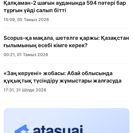
Қалқаман-2 шағын ауданында 594 пәтері бар
тұрғын үйді салып бітті
15:09, 05 Тамыз 2026
Scopus-қа мақала, шетелге қаржы: Қазақстан
ғылымының есебі кімге керек?
00:21, 01 Тамыз 2026
«Заң керуені» жобасы: Абай облысында
құқықтық түсіндіру жұмыстары жалғасуда
17:31, 31 Шілде 2026
Халықаралық «Формула-1 H2O» жарысын
Қонаев қаласында өткізу жоспарлануда
13:13, 30 Шілде 2026