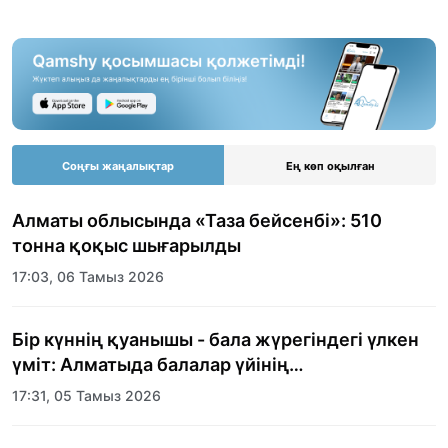
Соңғы жаңалықтар
Ең көп оқылған
Алматы облысында «Таза бейсенбі»: 510
тонна қоқыс шығарылды
17:03, 06 Тамыз 2026
Бір күннің қуанышы - бала жүрегіндегі үлкен
үміт: Алматыда балалар үйінің
тәрбиеленушілеріне мерекелік күн
17:31, 05 Тамыз 2026
ұйымдастырылды