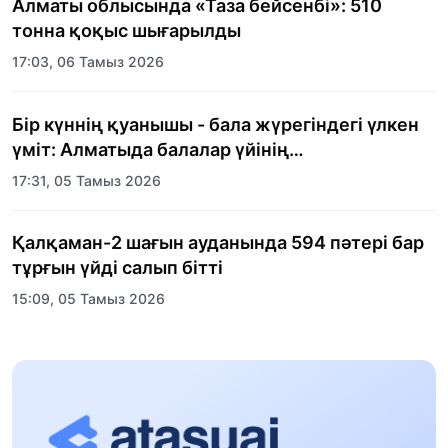
Алматы облысында «Таза бейсенбі»: 510
тонна қоқыс шығарылды
17:03, 06 Тамыз 2026
Бір күннің қуанышы - бала жүрегіндегі үлкен
үміт: Алматыда балалар үйінің
тәрбиеленушілеріне мерекелік күн
17:31, 05 Тамыз 2026
ұйымдастырылды
Қалқаман-2 шағын ауданында 594 пәтері бар
тұрғын үйді салып бітті
15:09, 05 Тамыз 2026
Scopus-қа мақала, шетелге қаржы: Қазақстан
ғылымының есебі кімге керек?
00:21, 01 Тамыз 2026