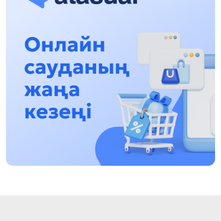
«Заң керуені» жобасы: Абай облысында
құқықтық түсіндіру жұмыстары жалғасуда
17:31, 31 Шілде 2026
Халықаралық «Формула-1 H2O» жарысын
Қонаев қаласында өткізу жоспарлануда
13:13, 30 Шілде 2026
Асхат Асылбеков: Күшті билікке күшті
тұлғалар керек!
12:01, 28 Шілде 2026
Абзал Достияр: Думан Мұхаметкәрімді
Алматы түрмесіне ауыстыруы мүмкін
16:15, 27 Шілде 2026