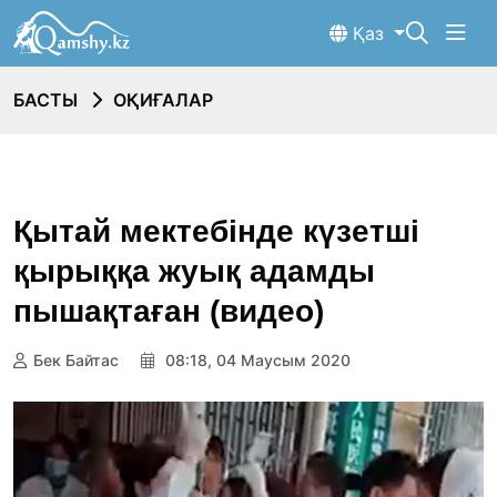
Қаз
БАСТЫ
ОҚИҒАЛАР
Қытай мектебінде күзетші
қырыққа жуық адамды
пышақтаған (видео)
Бек Байтас
08:18, 04 Маусым 2020