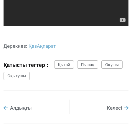
Дереккөз:
ҚазАқпарат
Қатысты тегтер :
Қытай
Пышақ
Оқушы
Оқытушы
Алдыңғы
Келесі