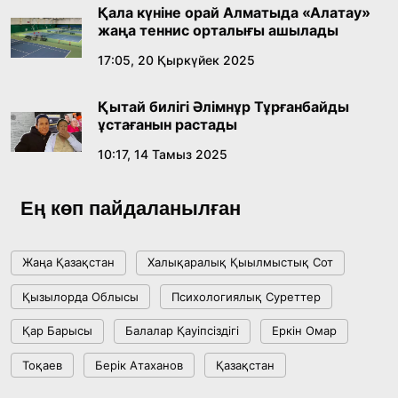
қабылдады
Қала күніне орай Алматыда «Алатау»
16:27, 23 Шілде 2026
жаңа теннис орталығы ашылады
17:05, 20 Қыркүйек 2025
Қазақ тіліндегі «құт» концептісінің
лингвомәдени сипаты
Қытай билігі Әлімнұр Тұрғанбайды
09:21, 21 Шілде 2026
ұстағанын растады
10:17, 14 Тамыз 2025
Абайдың адам тәрбиесі туралы
көзқарастарының өзектілігі
Ең көп пайдаланылған
18:59, 20 Шілде 2026
Жаңа Қазақстан
Халықаралық Қыылмыстық Сот
Жасанды интеллект: адамзаттың көмекшісі
Қызылорда Облысы
Психологиялық Суреттер
ме, әлде бәсекелесі ме?
Қар Барысы
Балалар Қауіпсіздігі
Еркін Омар
18:16, 20 Шілде 2026
Тоқаев
Берік Атаханов
Қазақстан
Ұлттық архивтің ашылғанына 20 жыл: негізгі