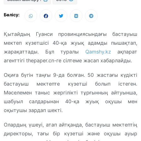
Бөлісу:
Қытайдың Гуанси провинциясындағы бастауыш
мектеп күзетшісі 40-қа жуық адамды пышақтап,
жарақаттады. Бұл туралы
Qamshy.kz
ақпарат
агенттігі thepaper.cn-ге сілтеме жасап хабарлайды.
Оқиға бүгін таңғы 9-да болған. 50 жастағы күдікті
бастауыш мектепте күзетші болып істеген.
Мәселемен таныс жергілікті тұрғынның айтуынша,
шабуыл салдарынан 40-қа жуық оқушы мен
оқытушы зардап шекті.
Олардың үшеуі, атап айтқанда, бастауыш мектептің
директоры, тағы бір күзетші және оқушы ауыр