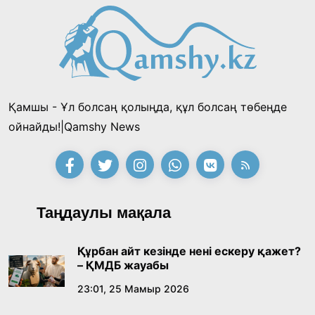
Өскенбай Құлатайұлы: Руханиятқа қызмет
еткен қаламгер
17:46, 26 Шілде 2026
Қамшы - Ұл болсаң қолыңда, құл болсаң төбеңде
Еңбек адамына көрсетілген құрмет: Алматы
ойнайды!|Qamshy News
облысының әкімі коммуналдық
қызметкерлермен бірге тазалыққа шығып,
13:57, 24 Шілде 2026
таңғы ас ішті
«Тектілер ту көтереді» байқауы өз
Таңдаулы мақала
жеңімпаздарын анықтады
18:39, 23 Шілде 2026
Құрбан айт кезінде нені ескеру қажет?
– ҚМДБ жауабы
Қонаев қаласының әкімі «Славян базары»
23:01, 25 Мамыр 2026
байқауының жеңімпазы Ақерке Амалятты