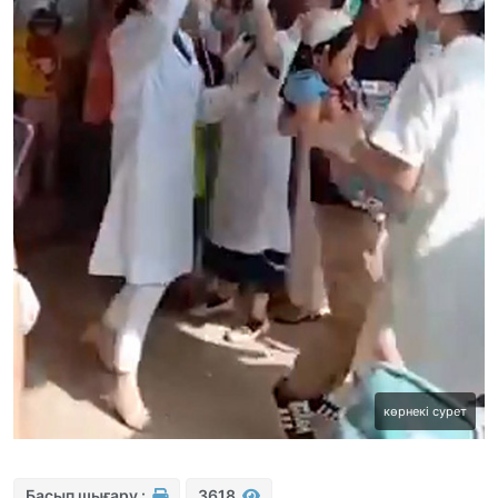
көрнекі сурет
Басып шығару :
3618