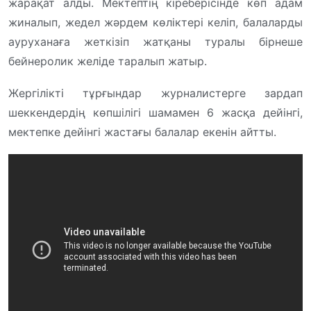
жарақат алды. Мектептің кіреберісінде көп адам
жиналып, жедел жәрдем көліктері келіп, балаларды
ауруханаға жеткізіп жатқаны туралы бірнеше
бейнеролик желіде таралып жатыр.
Жергілікті тұрғындар журналистерге зардап
шеккендердің көпшілігі шамамен 6 жасқа дейінгі,
мектепке дейінгі жастағы балалар екенін айтты.