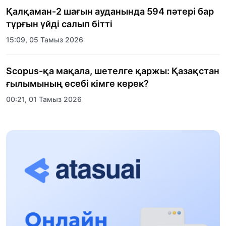
Қалқаман-2 шағын ауданында 594 пәтері бар
тұрғын үйді салып бітті
15:09, 05 Тамыз 2026
Scopus-қа мақала, шетелге қаржы: Қазақстан
ғылымының есебі кімге керек?
00:21, 01 Тамыз 2026
«Заң керуені» жобасы: Абай облысында
құқықтық түсіндіру жұмыстары жалғасуда
17:31, 31 Шілде 2026
Халықаралық «Формула-1 H2O» жарысын
Қонаев қаласында өткізу жоспарлануда
13:13, 30 Шілде 2026