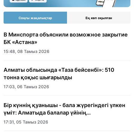
Соңғы жаңалықтар
Ең көп оқылған
В Минспорта объяснили возможное закрытие
БК «Астана»
15:48, 08 Тамыз 2026
Алматы облысында «Таза бейсенбі»: 510
тонна қоқыс шығарылды
17:03, 06 Тамыз 2026
Бір күннің қуанышы - бала жүрегіндегі үлкен
үміт: Алматыда балалар үйінің
тәрбиеленушілеріне мерекелік күн
17:31, 05 Тамыз 2026
ұйымдастырылды