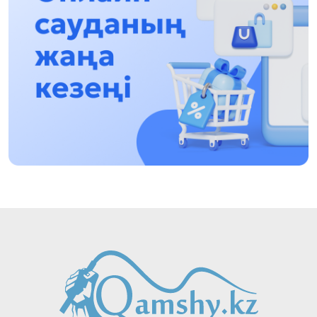
Асхат Асылбеков: Күшті билікке күшті
тұлғалар керек!
12:01, 28 Шілде 2026
Абзал Достияр: Думан Мұхаметкәрімді
Алматы түрмесіне ауыстыруы мүмкін
16:15, 27 Шілде 2026
Өскенбай Құлатайұлы: Руханиятқа қызмет
еткен қаламгер
17:46, 26 Шілде 2026
Еңбек адамына көрсетілген құрмет: Алматы
облысының әкімі коммуналдық