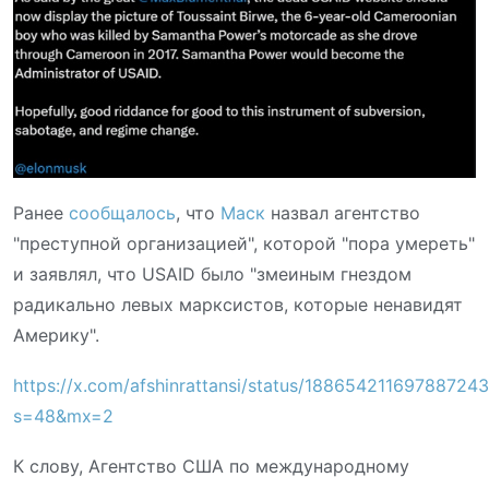
Ранее
сообщалось
, что
Маск
назвал агентство
"преступной организацией", которой "пора умереть"
и заявлял, что USAID было "змеиным гнездом
радикально левых марксистов, которые ненавидят
Америку".
https://x.com/afshinrattansi/status/18865421169788724
s=48&mx=2
К слову, Агентство США по международному