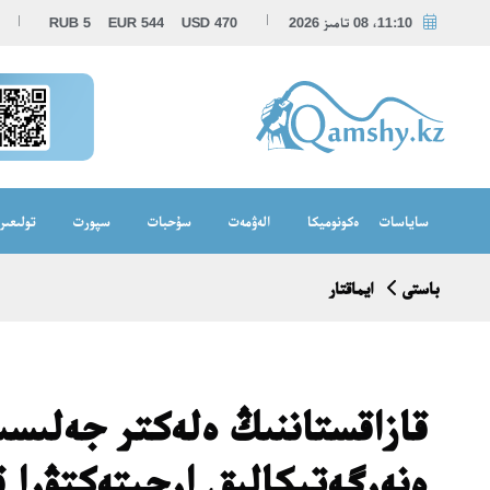
11:10، 08 تامىز 2026
470
USD
544
EUR
5
RUB
ساياسات
ەكونوميكا
الەۋمەت
سۇحبات
سپورت
تولىعىر
باستى
ايماقتار
قازاقستاننىڭ ەلەكتر جەلىسى
ەنەرگەتيكالىق ارحيتەكتۋرا 