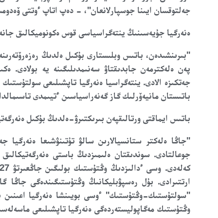
جەلتوقسان ايىنا جوسپارلانعان"، - دەپ اتاپ ءوتتى ۆەدومس
ەنەرگيا جۇيەسىنىڭ ينتەگراسياسى قوس ەكونوميكالىق جانە 
"بىرىنشىدەن، باتىس وبلىستارى بۇكىل ەلدىڭ رەزەرۆتەرىنە 
پەن ەلەكترمەن جابدىقتاۋ سەنىمدىلىگىنە يە بولادى. ەكى
جەتكىزە الادى. ينتەگراسيا ەنەرگيا تاپشىلىعى سولتۇستىك 
باتىستان مانيەۆرلىك گاز گەنەراسياسىن ءتيىمدى تاسىمالدا
باتىس ايماقتى ورتالىقپەن بىرىكتىرۋ-ەلدىڭ بۇكىل ەنەرگەت
"جاڭا ەلەكتر ستانسيالارىن سالۋ تۇتىنۋشىعا ەنەرگيا ج
جوعالتادى. سوندىقتان ەلىمىزدىڭ باستى ەنەرگەتيكالىق
ارتتىرادى. بۇل رەسپۋبليكانىڭ وڭتۇستىگىندەگى جاڭا گاز
وڭتۇستىك مەگاپوليستەردەگى ەنەرگيا تاپشىلىعى ماسەلەسى