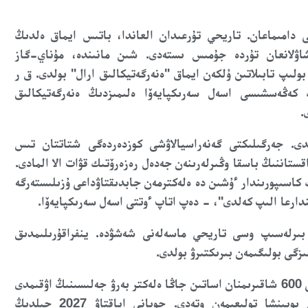
 دامىماعان. تاريحي تۇرعىدان العاندا، باتىس ايماق ەلدىڭ
شاۋلانعان تۇردە جۇمىس ىستەدى. شىن مانىندە، مۇناي-گاز
ولىپ تابىلاتىن ۇلكەن ايماق "ەنەرگەتيكالىق ارال" بولدى. ق ر
 كەڭەسشىسى اسەل سەرىكپايەۆا ەلىمىزدىڭ ەنەرگەتيكالىق
.
دى. جەرگىلىكتى گەنەراسيالاۋشى كوزدەردەگى شتاتتان تىس
اقستاننىڭ باسقا وڭىرلەرىنەن جەدەل رەزەرۆتىك قۋات الا المادى.
كاسىپورىندار ءۇشىن دە ەلەكترمەن جابدىقتاۋداعى ۇزىلىستەرگە
ندارعا الىپ كەلدى"، - دەپ اتاپ ءوتتى اسەل سەرىكپايەۆا.
 بىرلەسىپ وسى تاريحي ماسەلەنى شەشۋدە. ينفراقۇرىلىمدىق
زگى بولىگىمەن بىرىكتىرۋ بولدى.
"وسى ستراتەگيالىق مىندەتتى ىسكە اسىرۋ ءۇشىن ۇزىندىعى 600 شاقىرىمنان اساتىن جاڭا ەلەكتر بەرۋ جەلىسىنىڭ اۋقىمدى
قۇرىلىسى جۇرگىزىلۋدە. ينفراقۇرىلىم رەسپۋبليكا اۋماعى بويىنشا تولىعىمەن وتەدى. جوبانى اياقتاۋ 2027 جىلدىڭ