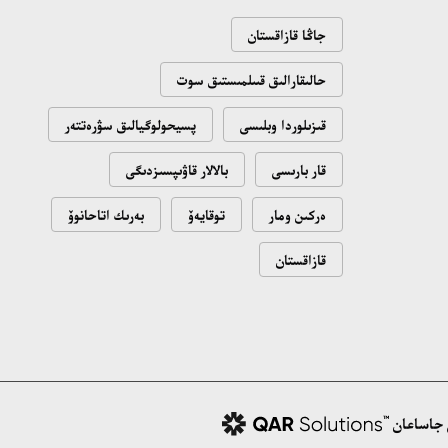
ميلليون تالاپ ەتىپ وتىر»: «قازاقمىس»
جاڭا قازاقستان
كومپانياسىنىڭ بۇرىنعى ينجەنەرى پرەزيدەنتتەن
21:28، 10 شىلدە 2026
كومەك سۇرادى
حالىقارالىق قىىلمىستىق سوت
«ادىلەت» پارتياسى سايلاۋالدى باعدارلاماسى
قىزىلوردا وبلىسى
پسيحولوگيالىق سۋرەتتەر
مەن كانديتاتتار ءتىزىمىن بەكىتتى
15:21، 10 شىلدە 2026
قار بارىسى
بالالار قاۋىپسىزدىگى
ەركىن ومار
توقايەۆ
بەرىك اتاحانوۆ
قازاقستان
 جاساعان