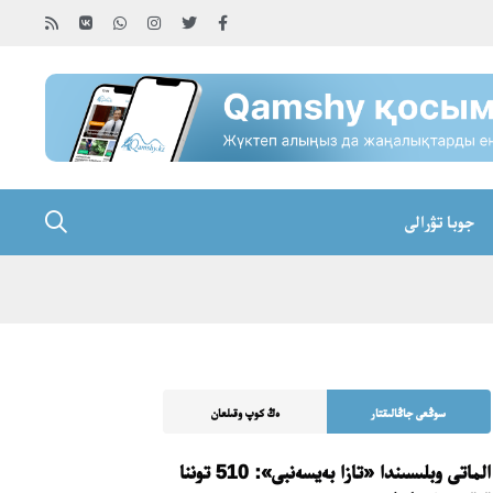
جوبا تۋرالى
سوڭعى جاڭالىقتار
ەڭ كوپ وقىلعان
الماتى وبلىسىندا «تازا بەيسەنبى»: 510 توننا