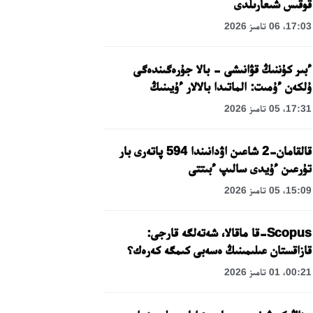
قوقىس شىعارىلدى
17:03، 06 تامىز 2026
ءبىر كۇننىڭ قۋانىشى - بالا جۇرەگىندەگى
ۇلكەن ءۇمىت: الماتىدا بالالار ءۇيىنىڭ
تاربيەلەنۋشىلەرىنە مەرەكەلىك كۇن
17:31، 05 تامىز 2026
ۇيىمداستىرىلدى
قالقامان-2 شاعىن اۋدانىندا 594 پاتەرى بار
تۇرعىن ءۇيدى سالىپ ءبىتتى
15:09، 05 تامىز 2026
Scopus-قا ماقالا، شەتەلگە قارجى:
قازاقستان عىلىمىنىڭ ەسەبى كىمگە كەرەك؟
00:21، 01 تامىز 2026