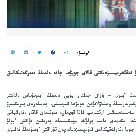
ءبولىسۋ:
ۋ تەڭگەرىمسىزدىكتى قالاي جويۋعا جانە ەلدىڭ ەنەرگەتيكالىق
ىنىڭ ءبىرى – ۇزاق جىلدار بويى ەلدىڭ ءبىرتۇتاس ەلەكتر
لەرىنىڭ وقشاۋلانۋىن جويۋعا كىرىستى. جەلىلەردى بىرىكتىرۋ
ەنىمدىلىگىن ارتتىرىپ قانا قويماي، سونىمەن قاتار ەنەرگيانى
ا يكەمدى قايتا بولۋگە مۇمكىندىك بەرەتىن قۋاتتى ءبولۋ
 جوبا ەنەرگەتيكالىق قاۋىپسىزدىك پەن تۇراقتى ءوسۋدىڭ نەگىزى