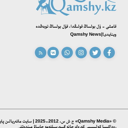
قامشى - ۇل بولساڭ قولىڭدا، قۇل بولساڭ توبەڭدە
وينايدى!|Qamshy News
© «Qamshy Media» ج ش س، 2012-2025 | سايت ماتەريالىن پايدالانۋ ءۇشىن
رەداكسيا كەلىسىمى كەرەك جانە گيپەرسىلتەمە جاساۋ مىندەتتى