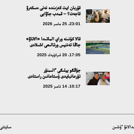
قۇربان ايت كەزىندە نەنى ەسكەرۋ
قاجەت؟ – قمدب جاۋابى
23:01، 25 مامىر 2026
قالا كۇنىنە وراي الماتىدا «الاتاۋ»
جاڭا تەننيس ورتالىعى اشىلادى
17:05، 20 قىركۇيەك 2025
جۇڭگو بيلىگى ءالىمنۇر
تۇرعانبايدى ۇستاعانىن راستادى
10:17، 14 تامىز 2025
سايتتى