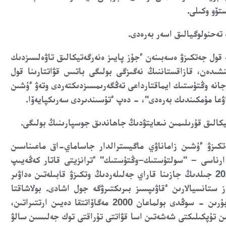
تۆو وكىلى.
تەحنولوگيالىق اسەر بەرەدى.
قول جەتكىزۋ ەسەبىنەن ءجۇز پايىز ەنەرگەتيكالىق تاۋەلسىزدىك
نشىدەن، قازاقستاننىڭ نەگىزگى بولىگى باتىس قۋاتتارىنا قول
جانە وڭتۇستىك ايماقتارداعى تەڭگەرىمسىزدىكتەردى وتەۋ ءۇشىن
ۋعا مۇمكىندىك بەرەدى"، - دەپ ءتۇسىندىردى سەرىكپايەۆا.
يكالىق قۇرىلىمىن نىعايتۋدىڭ جاھاندىق جوسپارىنىڭ بولىگى.
ەتكىزۋ ءۇشىن زاماناۋي ماگيسترالدار جاساماي-اق ماعىناسىن
 ارناسى – "سولتۇستىك–وڭتۇستىك" ءترانزيتى قاتار كەڭەيىپ
كەلەدى. وسى ءدالىزدىڭ وڭتۇستىك بولىگىن جاڭعىرتۋ 2027 جىلدىڭ جازىنا قاراي جەلىلەردىڭ وتكىزۋ قابىلەتىن ەداۋىر
 ستانسيالارىن ءقاۋىپسىز بىرىكتىرۋگە جول اشادى. بولاشاقتا
"سولتۇستىك-وڭتۇستىك" ءوسى بويىنشا ەنەرگيا اعىنىن بۇرىن - سوڭدى بولماعان 2000 مەگاۆاتتقا دەيىن ارتتىراتىن،
ن تۇپكىلىكتى شەشەتىن اسا قۋاتتى تۇراقتى توك جەلىسىن سالۋ