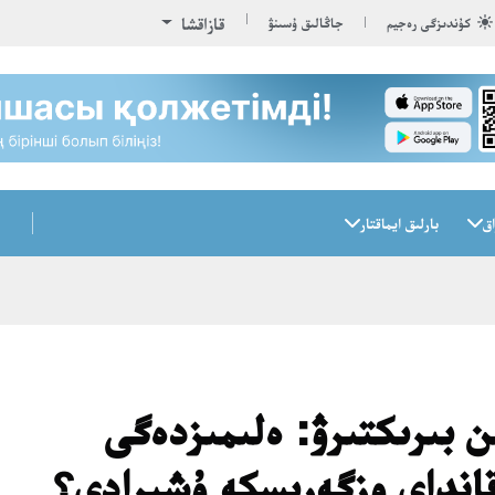
قازاقشا
كۇندىزگى رەجيم
جاڭالىق ۇسىنۋ
اق
بارلىق ايماقتار
ن بىرىكتىرۋ: ەلىمىزدەگى
قانداي وزگەرىسكە ۇشىرادى؟