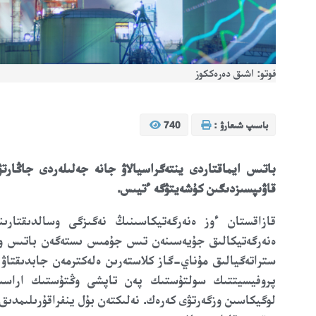
فوتو: اشىق دەرەككوز
باسىپ شىعارۋ :
740
باتىس ايماقتاردى ينتەگراسيالاۋ جانە جەلىلەردى جاڭارت
قاۋىپسىزدىگىن كۇشەيتۋگە ءتيىس
.
قازاقستان ءوز ەنەرگەتيكاسىنىڭ نەگىزگى وسالدىقتار
ەنەرگەتيكالىق جۇيەسىنەن تىس جۇمىس ىستەگەن باتىس وڭىر
ستراتەگيالىق مۇناي-گاز كلاستەرىن ەلەكترمەن جابدىقتاۋ س
پروفيسيتتىك سولتۇستىك پەن تاپشى وڭتۇستىك اراسىند
لوگيكاسىن وزگەرتۋى كەرەك. نەلىكتەن بۇل ينفراقۇرىلىمدىق