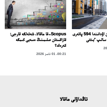
Scopus-قا ماقالا، شەتەلگە قارجى:
قالقامان-2 شاعىن اۋدانىندا 594 پاتەرى
قازاقستان عىلىمىنىڭ ەسەبى كىمگە
سالىپ ءبىتتى
كەرەك؟
00:21، 01 تامىز 2026
تاڭداۋلى ماقالا