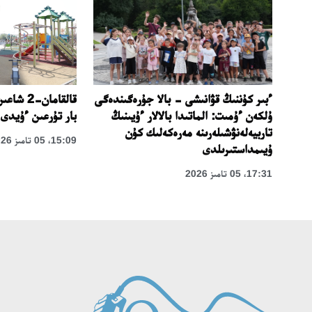
ىنىڭ
ءبىر كۇننىڭ قۋانىشى - بالا جۇرەگىندەگى
ۇلكەن ءۇمىت: الماتىدا بالالار ءۇيىنىڭ
بار تۇرعىن ءۇيدى 
ى –
تاربيەلەنۋشىلەرىنە مەرەكەلىك كۇن
15:09، 05 تامىز 2026
ەگى
ۇيىمداستىرىلدى
17:31، 05 تامىز 2026