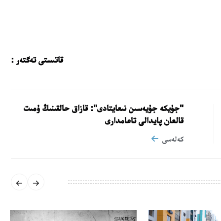
قاتىستى تەگتەر :
"جۇيكە جۇيەسىن نىعايتادى": قازاق حالقىنىڭ ۇمىت
قالعان پايدالى تاعامدارى
كەلەسى