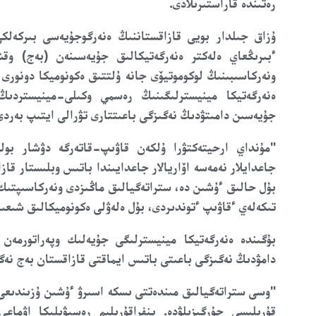
رەتىندە قاراستىرىلادى.
ۇزاق جىلدار بويى قازاقستاننىڭ ەنەرگوجۇيەسى بىركەلكى
ءبىرىڭعاي ەلەكتر ەنەرگەتيكالىق جۇيەسىنەن (بەج) وق
ونەركاسىبىنىڭ لوكوموتيۆى جانە ۇلتتىق ەكونوميكا دونورى ب
ەنەرگەتيكا مينيسترلىگىنىڭ رەسمي وكىلى-مينيستردىڭ
جۇيەسىن دامىتۋدىڭ نەگىزگى باعىتتارى تۋرالى ايتىپ بەردى
"مۇنداي ارحيتەكتۋرا ۇلكەن قاۋىپ-قاتەرگە دۋشار بول
جاعدايلار نەمەسە اۆاريالار جاعدايىندا باتىس وبلىستار قاز
بۇل حالىق ءۇشىن دە، ستراتەگيالىق ماڭىزدى ونەركاسىپتىك 
تىكەلەي ءقاۋىپ ءتوندىردى، بۇل ەلەۋلى ەكونوميكالىق شىعى
بۇگىندە ەنەرگەتيكا مينيسترلىگى جۇيەلىك وپەراتورمەن
دامۋدىڭ نەگىزگى باعىتى باتىس ايماقتى قازاقستان بەج نەگى