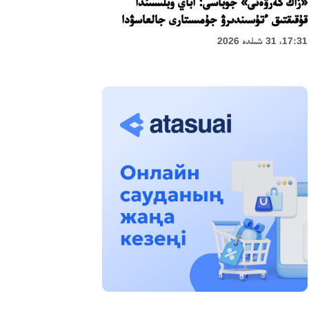
«زاڭ كەرۋەنى» جوباسى: اباي وبلىسىندا
قۇقىقتىق ءتۇسىندىرۋ جۇمىستارى جالعاسۋدا
17:31، 31 شىلدە 2026
حالىقارالىق «فورمۋلا-1 H2O» جارىسىن
قونايەۆ قالاسىندا وتكىزۋ جوسپارلانۋدا
13:13، 30 شىلدە 2026
اسحات اسىلبەكوۆ: كۇشتى بيلىككە كۇشتى
تۇلعالار كەرەك!
12:01، 28 شىلدە 2026
ابزال دوستيار: دۋمان مۇحامەتكارىمدى الماتى
تۇرمەسىنە اۋىستىرۋى مۇمكىن
16:15، 27 شىلدە 2026