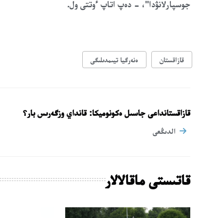
جوسپارلانۋدا"، - دەپ اتاپ ءوتتى ول.
قازاقستان
ەنەرگيا تيىمدىلىگى
قازاقستانداعى جاسىل ەكونوميكا: قانداي وزگەرىس بار؟
الدىڭعى
قاتىستى ماقالالار