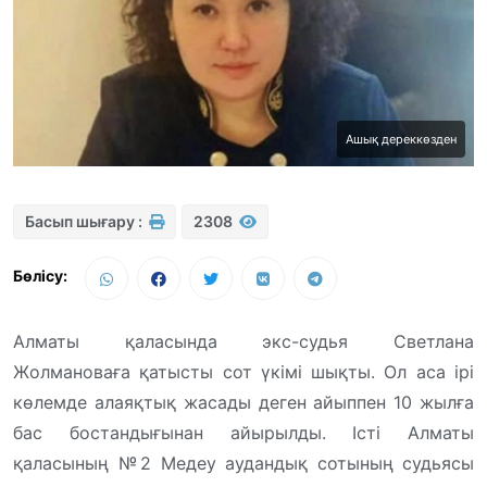
Ашық дереккөзден
Басып шығару :
2308
Бөлісу:
Алматы қаласында экс-судья Светлана
Жолмановаға қатысты сот үкімі шықты. Ол аса ірі
көлемде алаяқтық жасады деген айыппен 10 жылға
бас бостандығынан айырылды. Істі Алматы
қаласының №2 Медеу аудандық сотының судьясы