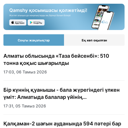
Соңғы жаңалықтар
Ең көп оқылған
Алматы облысында «Таза бейсенбі»: 510
тонна қоқыс шығарылды
17:03, 06 Тамыз 2026
Бір күннің қуанышы - бала жүрегіндегі үлкен
үміт: Алматыда балалар үйінің
тәрбиеленушілеріне мерекелік күн
17:31, 05 Тамыз 2026
ұйымдастырылды
Қалқаман-2 шағын ауданында 594 пәтері бар