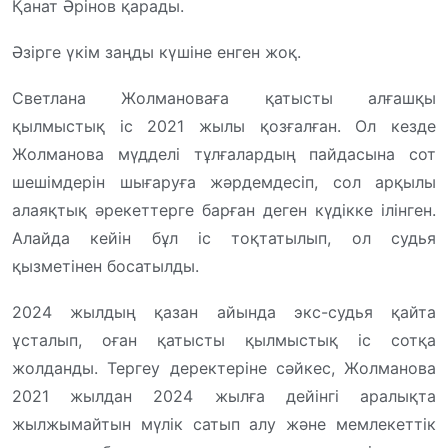
Қанат Әрінов қарады.
Әзірге үкім заңды күшіне енген жоқ.
Светлана Жолмановаға қатысты алғашқы
қылмыстық іс 2021 жылы қозғалған. Ол кезде
Жолманова мүдделі тұлғалардың пайдасына сот
шешімдерін шығаруға жәрдемдесіп, сол арқылы
алаяқтық әрекеттерге барған деген күдікке ілінген.
Алайда кейін бұл іс тоқтатылып, ол судья
қызметінен босатылды.
2024 жылдың қазан айында экс-судья қайта
ұсталып, оған қатысты қылмыстық іс сотқа
жолданды. Тергеу деректеріне сәйкес, Жолманова
2021 жылдан 2024 жылға дейінгі аралықта
жылжымайтын мүлік сатып алу және мемлекеттік