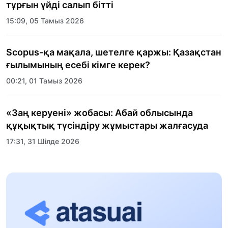
тұрғын үйді салып бітті
15:09, 05 Тамыз 2026
Scopus-қа мақала, шетелге қаржы: Қазақстан
ғылымының есебі кімге керек?
00:21, 01 Тамыз 2026
«Заң керуені» жобасы: Абай облысында
құқықтық түсіндіру жұмыстары жалғасуда
17:31, 31 Шілде 2026
Халықаралық «Формула-1 H2O» жарысын
Қонаев қаласында өткізу жоспарлануда
13:13, 30 Шілде 2026