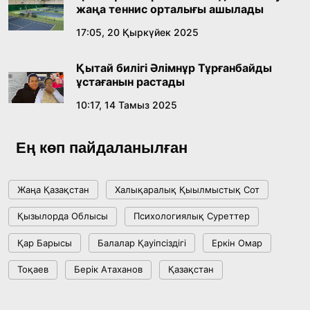
жаңа теннис орталығы ашылады
17:05, 20 Қыркүйек 2025
Жасанды интеллект: адамзаттың көмекшісі
ме, әлде бәсекелесі ме?
Қытай билігі Әлімнұр Тұрғанбайды
18:16, 20 Шілде 2026
ұстағанын растады
10:17, 14 Тамыз 2025
Ұлттық архивтің ашылғанына 20 жыл: негізгі
жетістіктері мен даму бағыты
Ең көп пайдаланылған
17:09, 20 Шілде 2026
Жаңа Қазақстан
Халықаралық Қыылмыстық Сот
Мемлекет басшысы Көбейтұз көлінің жай-
Қызылорда Облысы
Психологиялық Суреттер
күйіне назар аударды
Қар Барысы
Балалар Қауіпсіздігі
Еркін Омар
18:22, 17 Шілде 2026
Тоқаев
Берік Атаханов
Қазақстан
АЛТЫН ОРДА ТАРИХЫН ОҚЫТУДЫҢ
ИННОВАЦИЯЛЫҚ ТӘСІЛДЕРІ ЕНГІЗІЛЕДІ