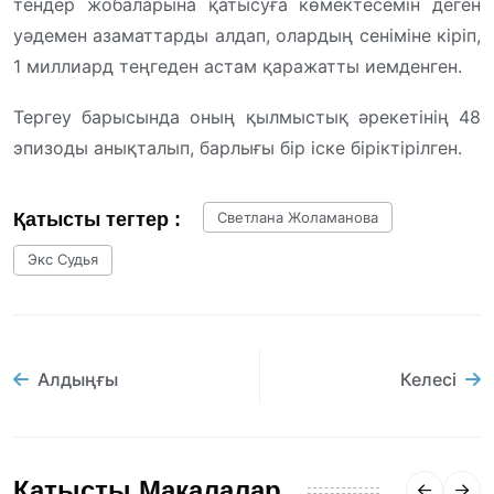
тендер жобаларына қатысуға көмектесемін деген
уәдемен азаматтарды алдап, олардың сеніміне кіріп,
1 миллиард теңгеден астам қаражатты иемденген.
Тергеу барысында оның қылмыстық әрекетінің 48
эпизоды анықталып, барлығы бір іске біріктірілген.
Қатысты тегтер :
Светлана Жоламанова
Экс Судья
Алдыңғы
Келесі
Қатысты Мақалалар