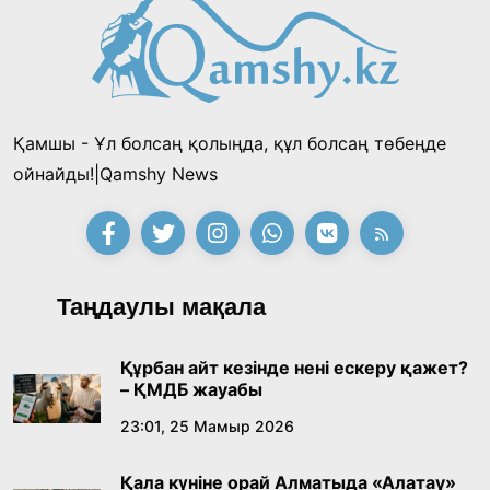
«Тектілер ту көтереді» байқауы өз
жеңімпаздарын анықтады
18:39, 23 Шілде 2026
Қамшы - Ұл болсаң қолыңда, құл болсаң төбеңде
Қонаев қаласының әкімі «Славян базары»
ойнайды!|Qamshy News
байқауының жеңімпазы Ақерке Амалятты
қабылдады
16:27, 23 Шілде 2026
Қазақ тіліндегі «құт» концептісінің
Таңдаулы мақала
лингвомәдени сипаты
09:21, 21 Шілде 2026
Құрбан айт кезінде нені ескеру қажет?
– ҚМДБ жауабы
Абайдың адам тәрбиесі туралы
23:01, 25 Мамыр 2026
көзқарастарының өзектілігі
Қала күніне орай Алматыда «Алатау»
18:59, 20 Шілде 2026