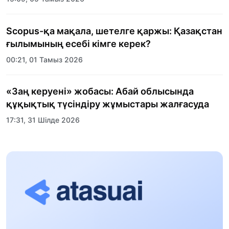
Scopus-қа мақала, шетелге қаржы: Қазақстан
ғылымының есебі кімге керек?
00:21, 01 Тамыз 2026
«Заң керуені» жобасы: Абай облысында
құқықтық түсіндіру жұмыстары жалғасуда
17:31, 31 Шілде 2026
Халықаралық «Формула-1 H2O» жарысын
Қонаев қаласында өткізу жоспарлануда
13:13, 30 Шілде 2026
Асхат Асылбеков: Күшті билікке күшті
тұлғалар керек!