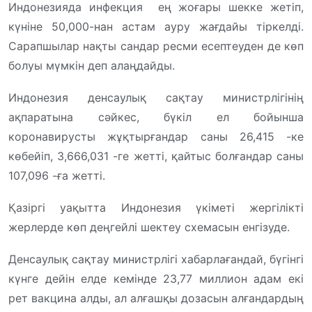
Индонезияда инфекция ең жоғары шекке жетіп,
күніне 50,000-нан астам ауру жағдайы тіркелді.
Сарапшылар нақты сандар ресми есептеуден де көп
болуы мүмкін деп алаңдайды.
Индонезия денсаулық сақтау министрлігінің
ақпаратына сәйкес, бүкіл ел бойынша
коронавирусты жұқтырғандар саны 26,415 -ке
көбейіп, 3,666,031 -ге жетті, қайтыс болғандар саны
107,096 -ға жетті.
Қазіргі уақытта Индонезия үкіметі жергілікті
жерлерде көп деңгейлі шектеу схемасын енгізуде.
Денсаулық сақтау министрлігі хабарлағандай, бүгінгі
күнге дейін елде кемінде 23,77 миллион адам екі
рет вакцина алды, ал алғашқы дозасын алғандардың