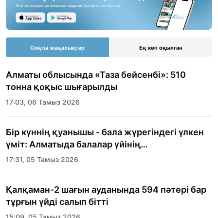
Соңғы жаңалықтар
Ең көп оқылған
Алматы облысында «Таза бейсенбі»: 510
тонна қоқыс шығарылды
17:03, 06 Тамыз 2026
Бір күннің қуанышы - бала жүрегіндегі үлкен
үміт: Алматыда балалар үйінің
тәрбиеленушілеріне мерекелік күн
17:31, 05 Тамыз 2026
ұйымдастырылды
Қалқаман-2 шағын ауданында 594 пәтері бар
тұрғын үйді салып бітті
15:09, 05 Тамыз 2026