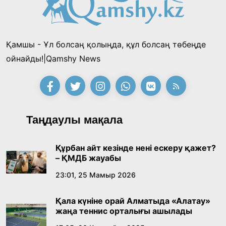
жеңімпаздарын анықтады
18:39, 23 Шілде 2026
Қамшы - Ұл болсаң қолыңда, құл болсаң төбеңде
Қонаев қаласының әкімі «Славян базары»
ойнайды!|Qamshy News
байқауының жеңімпазы Ақерке Амалятты
қабылдады
16:27, 23 Шілде 2026
Қазақ тіліндегі «құт» концептісінің
Таңдаулы мақала
лингвомәдени сипаты
09:21, 21 Шілде 2026
Құрбан айт кезінде нені ескеру қажет?
– ҚМДБ жауабы
Абайдың адам тәрбиесі туралы
23:01, 25 Мамыр 2026
көзқарастарының өзектілігі
Қала күніне орай Алматыда «Алатау»
18:59, 20 Шілде 2026
жаңа теннис орталығы ашылады