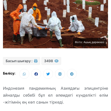
Фото: Ашық дереккөз
Басып шығару :
3498
Бөлісу:
Индонезия пандемияның Азиядағы эпицентріне
айналды себебі бұл ел әлемдегі күнделікті өлім
-жітімнің ең көп санын тіркеді.