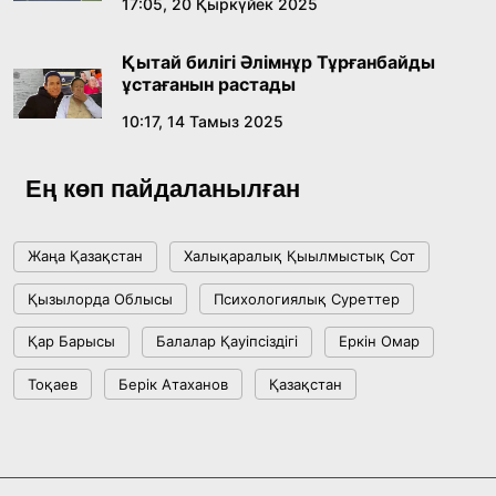
17:05, 20 Қыркүйек 2025
Жасанды интеллект: адамзаттың көмекшісі
ме, әлде бәсекелесі ме?
Қытай билігі Әлімнұр Тұрғанбайды
18:16, 20 Шілде 2026
ұстағанын растады
10:17, 14 Тамыз 2025
Ұлттық архивтің ашылғанына 20 жыл: негізгі
жетістіктері мен даму бағыты
Ең көп пайдаланылған
17:09, 20 Шілде 2026
Жаңа Қазақстан
Халықаралық Қыылмыстық Сот
Мемлекет басшысы Көбейтұз көлінің жай-
Қызылорда Облысы
Психологиялық Суреттер
күйіне назар аударды
Қар Барысы
Балалар Қауіпсіздігі
Еркін Омар
18:22, 17 Шілде 2026
Тоқаев
Берік Атаханов
Қазақстан
АЛТЫН ОРДА ТАРИХЫН ОҚЫТУДЫҢ
ИННОВАЦИЯЛЫҚ ТӘСІЛДЕРІ ЕНГІЗІЛЕДІ
10:28, 15 Шілде 2026