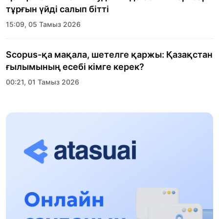
тұрғын үйді салып бітті
15:09, 05 Тамыз 2026
Scopus-қа мақала, шетелге қаржы: Қазақстан
ғылымының есебі кімге керек?
00:21, 01 Тамыз 2026
«Заң керуені» жобасы: Абай облысында
құқықтық түсіндіру жұмыстары жалғасуда
17:31, 31 Шілде 2026
Халықаралық «Формула-1 H2O» жарысын
Қонаев қаласында өткізу жоспарлануда
13:13, 30 Шілде 2026