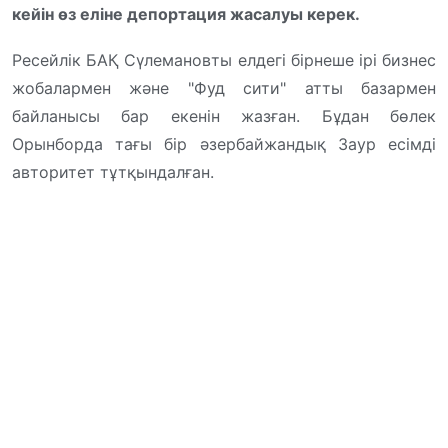
кейін өз еліне депортация жасалуы керек.
Ресейлік БАҚ Сүлемановты елдегі бірнеше ірі бизнес
жобалармен және "Фуд сити" атты базармен
байланысы бар екенін жазған. Бұдан бөлек
Орынборда тағы бір әзербайжандық Заур есімді
авторитет тұтқындалған.