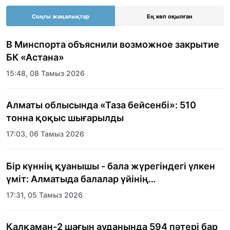
Соңғы жаңалықтар
Ең көп оқылған
В Минспорта объяснили возможное закрытие
БК «Астана»
15:48, 08 Тамыз 2026
Алматы облысында «Таза бейсенбі»: 510
тонна қоқыс шығарылды
17:03, 06 Тамыз 2026
Бір күннің қуанышы - бала жүрегіндегі үлкен
үміт: Алматыда балалар үйінің
тәрбиеленушілеріне мерекелік күн
17:31, 05 Тамыз 2026
ұйымдастырылды
Қалқаман-2 шағын ауданында 594 пәтері бар