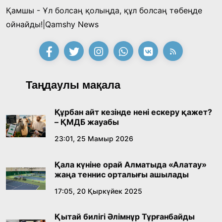
таңғы ас ішті
Қамшы - Ұл болсаң қолыңда, құл болсаң төбеңде
«Тектілер ту көтереді» байқауы өз
ойнайды!|Qamshy News
жеңімпаздарын анықтады
18:39, 23 Шілде 2026
Қонаев қаласының әкімі «Славян базары»
Таңдаулы мақала
байқауының жеңімпазы Ақерке Амалятты
қабылдады
16:27, 23 Шілде 2026
Құрбан айт кезінде нені ескеру қажет?
– ҚМДБ жауабы
Қазақ тіліндегі «құт» концептісінің
23:01, 25 Мамыр 2026
лингвомәдени сипаты
Қала күніне орай Алматыда «Алатау»
09:21, 21 Шілде 2026
жаңа теннис орталығы ашылады
17:05, 20 Қыркүйек 2025
Абайдың адам тәрбиесі туралы
көзқарастарының өзектілігі
Қытай билігі Әлімнұр Тұрғанбайды