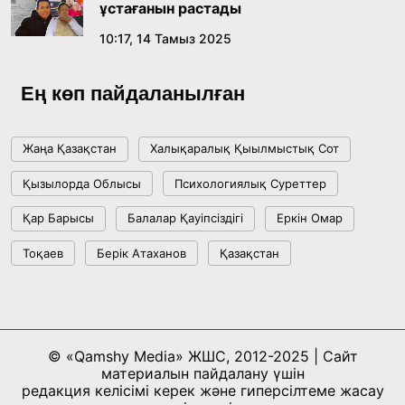
18:59, 20 Шілде 2026
ұстағанын растады
10:17, 14 Тамыз 2025
Жасанды интеллект: адамзаттың көмекшісі
ме, әлде бәсекелесі ме?
Ең көп пайдаланылған
18:16, 20 Шілде 2026
Жаңа Қазақстан
Халықаралық Қыылмыстық Сот
Ұлттық архивтің ашылғанына 20 жыл: негізгі
Қызылорда Облысы
Психологиялық Суреттер
жетістіктері мен даму бағыты
Қар Барысы
Балалар Қауіпсіздігі
Еркін Омар
17:09, 20 Шілде 2026
Тоқаев
Берік Атаханов
Қазақстан
Мемлекет басшысы Көбейтұз көлінің жай-
күйіне назар аударды
18:22, 17 Шілде 2026
© «Qamshy Media» ЖШС, 2012-2025 | Сайт
материалын пайдалану үшін
АЛТЫН ОРДА ТАРИХЫН ОҚЫТУДЫҢ
редакция келісімі керек және гиперсілтеме жасау