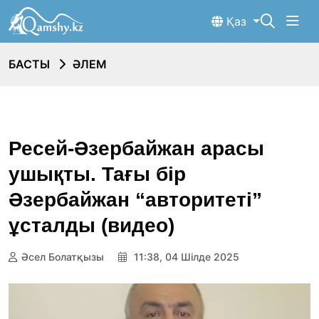
Қаз
БАСТЫ
ӘЛЕМ
Ресей-Әзербайжан арасы
ушықты. Тағы бір
Әзербайжан “авторитеті”
ұсталды (видео)
Әсел Болатқызы
11:38, 04 Шілде 2025