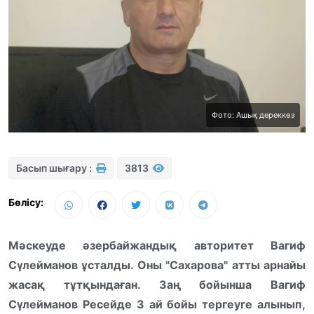
Фото: Ашық дереккөз
Басып шығару :
3813
Бөлісу:
Мәскеуде әзербайжандық авторитет Вагиф
Сүлейманов ұсталды. Оны "Сахарова" атты арнайы
жасақ тұтқындаған. Заң бойынша Вагиф
Сүлейманов Ресейде 3 ай бойы тергеуге алынып,