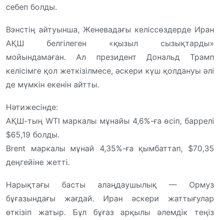
себеп болды.
Вэнстің айтуынша, Женевадағы келіссөздерде Иран
АҚШ белгілеген «қызыл сызықтарды»
мойындамаған. Ал президент Дональд Трамп
келісімге қол жеткізілмесе, әскери күш қолдануы әлі
де мүмкін екенін айтты.
Нәтижесінде:
АҚШ-тың WTI маркалы мұнайы 4,6%-ға өсіп, баррелі
$65,19 болды.
Brent маркалы мұнай 4,35%-ға қымбаттап, $70,35
деңгейіне жетті.
Нарықтағы басты алаңдаушылық — Ормуз
бұғазындағы жағдай. Иран әскери жаттығулар
өткізіп жатыр. Бұл бұғаз арқылы әлемдік теңіз