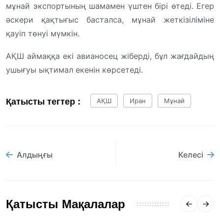
мұнай экспортының шамамен үштен бірі өтеді. Егер
әскери қақтығыс басталса, мұнай жеткізіліміне
қауіп төнуі мүмкін.
АҚШ аймаққа екі авианосец жіберді, бұл жағдайдың
ушығуы ықтимал екенін көрсетеді.
Қатысты тегтер :
АҚШ
Иран
Мұнай
Алдыңғы
Келесі
Қатысты Мақалалар