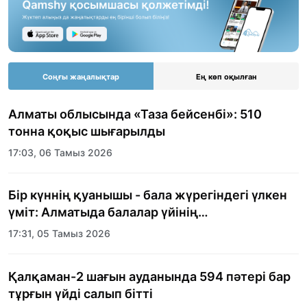
Соңғы жаңалықтар
Ең көп оқылған
Алматы облысында «Таза бейсенбі»: 510
тонна қоқыс шығарылды
17:03, 06 Тамыз 2026
Бір күннің қуанышы - бала жүрегіндегі үлкен
үміт: Алматыда балалар үйінің
тәрбиеленушілеріне мерекелік күн
17:31, 05 Тамыз 2026
ұйымдастырылды
Қалқаман-2 шағын ауданында 594 пәтері бар
тұрғын үйді салып бітті