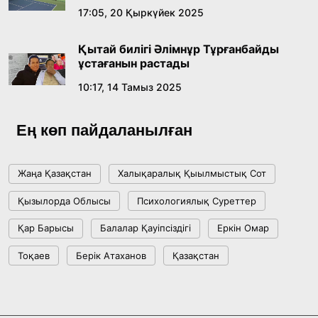
17:05, 20 Қыркүйек 2025
Жасанды интеллект: адамзаттың көмекшісі
ме, әлде бәсекелесі ме?
Қытай билігі Әлімнұр Тұрғанбайды
18:16, 20 Шілде 2026
ұстағанын растады
10:17, 14 Тамыз 2025
Ұлттық архивтің ашылғанына 20 жыл: негізгі
жетістіктері мен даму бағыты
Ең көп пайдаланылған
17:09, 20 Шілде 2026
Жаңа Қазақстан
Халықаралық Қыылмыстық Сот
Мемлекет басшысы Көбейтұз көлінің жай-
Қызылорда Облысы
Психологиялық Суреттер
күйіне назар аударды
Қар Барысы
Балалар Қауіпсіздігі
Еркін Омар
18:22, 17 Шілде 2026
Тоқаев
Берік Атаханов
Қазақстан
АЛТЫН ОРДА ТАРИХЫН ОҚЫТУДЫҢ
ИННОВАЦИЯЛЫҚ ТӘСІЛДЕРІ ЕНГІЗІЛЕДІ
10:28, 15 Шілде 2026