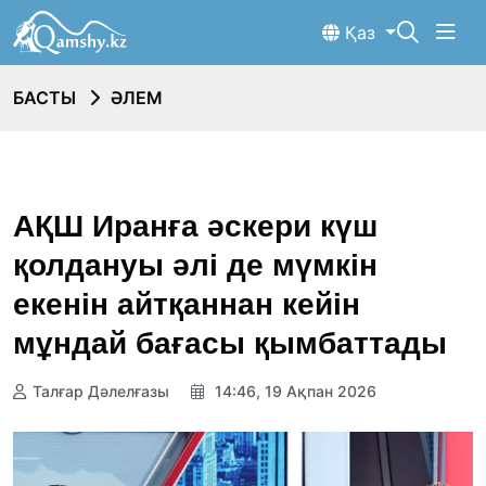
Қаз
БАСТЫ
ӘЛЕМ
АҚШ Иранға әскери күш
қолдануы әлі де мүмкін
екенін айтқаннан кейін
мұндай бағасы қымбаттады
Талғар Дәлелғазы
14:46, 19 Ақпан 2026