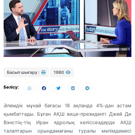
SM
Басып шығару :
1980
Бөлісу:
Әлемдік мұнай бағасы 18 ақпанда 4%-дан астам
қымбаттады. Бұған АҚШ вице-президенті Джей Ди
Вэнстің-тің Иран ядролық келіссөздерде АҚШ
талаптарын орындамағаны туралы мәлімдемесі