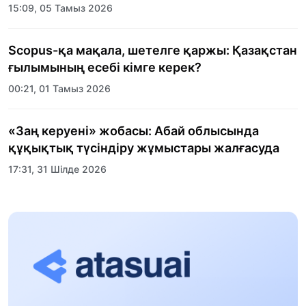
15:09, 05 Тамыз 2026
Scopus-қа мақала, шетелге қаржы: Қазақстан
ғылымының есебі кімге керек?
00:21, 01 Тамыз 2026
«Заң керуені» жобасы: Абай облысында
құқықтық түсіндіру жұмыстары жалғасуда
17:31, 31 Шілде 2026
Халықаралық «Формула-1 H2O» жарысын
Қонаев қаласында өткізу жоспарлануда
13:13, 30 Шілде 2026
Асхат Асылбеков: Күшті билікке күшті