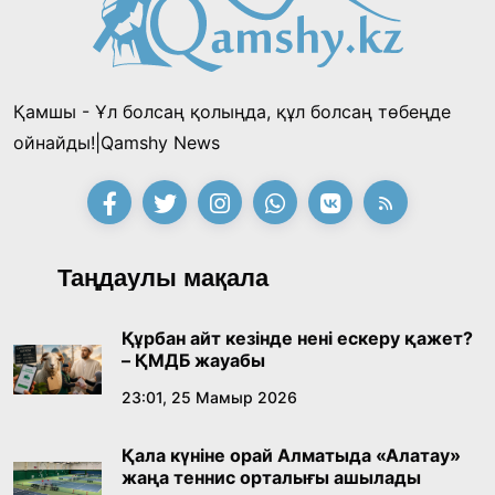
«Тектілер ту көтереді» байқауы өз
жеңімпаздарын анықтады
18:39, 23 Шілде 2026
Қамшы - Ұл болсаң қолыңда, құл болсаң төбеңде
Қонаев қаласының әкімі «Славян базары»
ойнайды!|Qamshy News
байқауының жеңімпазы Ақерке Амалятты
қабылдады
16:27, 23 Шілде 2026
Қазақ тіліндегі «құт» концептісінің
Таңдаулы мақала
лингвомәдени сипаты
09:21, 21 Шілде 2026
Құрбан айт кезінде нені ескеру қажет?
– ҚМДБ жауабы
Абайдың адам тәрбиесі туралы
23:01, 25 Мамыр 2026
көзқарастарының өзектілігі
Қала күніне орай Алматыда «Алатау»
18:59, 20 Шілде 2026
жаңа теннис орталығы ашылады