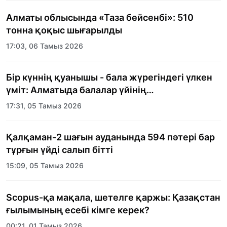
Алматы облысында «Таза бейсенбі»: 510
тонна қоқыс шығарылды
17:03, 06 Тамыз 2026
Бір күннің қуанышы - бала жүрегіндегі үлкен
үміт: Алматыда балалар үйінің
тәрбиеленушілеріне мерекелік күн
17:31, 05 Тамыз 2026
ұйымдастырылды
Қалқаман-2 шағын ауданында 594 пәтері бар
тұрғын үйді салып бітті
15:09, 05 Тамыз 2026
Scopus-қа мақала, шетелге қаржы: Қазақстан
ғылымының есебі кімге керек?
00:21, 01 Тамыз 2026