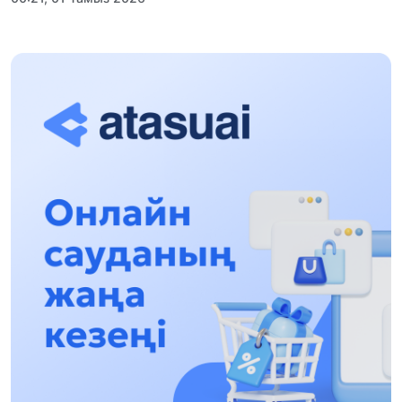
«Заң керуені» жобасы: Абай облысында
құқықтық түсіндіру жұмыстары жалғасуда
17:31, 31 Шілде 2026
Халықаралық «Формула-1 H2O» жарысын
Қонаев қаласында өткізу жоспарлануда
13:13, 30 Шілде 2026
Асхат Асылбеков: Күшті билікке күшті
тұлғалар керек!
12:01, 28 Шілде 2026
Абзал Достияр: Думан Мұхаметкәрімді
Алматы түрмесіне ауыстыруы мүмкін