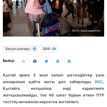
Фото: Ашық дереккөз
Басып шығару :
3841
Бөлісу:
Қытай араға 3 жыл салып шетелдіктер үшін
шекарасын қайта ашты деп хабарлады
BBC
.
Қытайға келушілер енді карантинге
жатқызылмайды, тек 48 сағат бұрын өткен ПТР
тесттің нәтижесін көрсетсе жеткілікті.