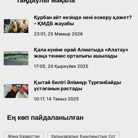
Таңдаулы мақала
байқауының жеңімпазы Ақерке Амалятты
қабылдады
16:27, 23 Шілде 2026
Құрбан айт кезінде нені ескеру қажет?
– ҚМДБ жауабы
Қазақ тіліндегі «құт» концептісінің
23:01, 25 Мамыр 2026
лингвомәдени сипаты
Қала күніне орай Алматыда «Алатау»
09:21, 21 Шілде 2026
жаңа теннис орталығы ашылады
17:05, 20 Қыркүйек 2025
Абайдың адам тәрбиесі туралы
көзқарастарының өзектілігі
Қытай билігі Әлімнұр Тұрғанбайды
18:59, 20 Шілде 2026
ұстағанын растады
10:17, 14 Тамыз 2025
Жасанды интеллект: адамзаттың көмекшісі
ме, әлде бәсекелесі ме?
Ең көп пайдаланылған
18:16, 20 Шілде 2026
Жаңа Қазақстан
Халықаралық Қыылмыстық Сот