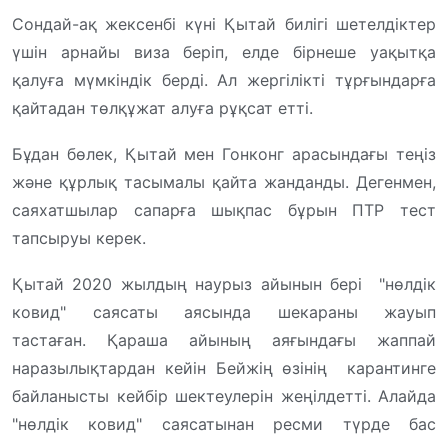
Сондай-ақ жексенбі күні Қытай билігі шетелдіктер
үшін арнайы виза беріп, елде бірнеше уақытқа
қалуға мүмкіндік берді. Ал жергілікті тұрғындарға
қайтадан төлқұжат алуға рұқсат етті.
Бұдан бөлек, Қытай мен Гонконг
арасындағы теңіз
және құрлық тасымалы қайта жанданды. Дегенмен,
саяхатшылар сапарға шықпас бұрын ПТР тест
тапсыруы керек.
Қытай 2020 жылдың наурыз айынын бері "нөлдік
ковид" саясаты аясында шекараны жауып
тастаған.
Қараша айының аяғындағы жаппай
наразылықтардан кейін Бейжің өзінің карантинге
байланысты кейбір шектеулерін жеңілдетті. Алайда
"нөлдік ковид" саясатынан ресми түрде бас