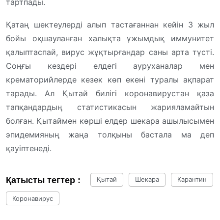
тартпады.
Қатаң шектеулерді алып тастағаннан кейін 3 жыл
бойы оқшауланған халықта ұжымдық иммунитет
қалыптаспай, вирус жұқтырғандар саны арта түсті.
Соңғы кездері елдегі ауруханалар мен
крематорийлерде кезек көп екені туралы ақпарат
тарады. Ал Қытай билігі коронавирустан қаза
тапқандардың статистикасын жарияламайтын
болған. Қытаймен көрші елдер шекара ашылысымен
эпидемияның жаңа толқыны бастала ма деп
қауіптенеді.
Қатысты тегтер :
Қытай
Шекара
Карантин
Коронавирус