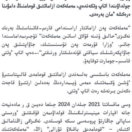
جولداۋىندا اتاپ وتكەندەي، مەملەكەت ازاماتتىق قوعامنىڭ دامۋىنا
ەرەكشە ءمان بەرەدى.
"مەملەكەت پەن ازاماتتار اراسىنداعى قارىم-قاتىناستىڭ بەرىك
نەگىزى"حالىق ۇنىنە قۇلاق اساتىن مەملەكەت" تۇجىرىمداماسىندا
جاتىر. ءوزارا قۇرمەت پەن تۇسىنىستىك، جاۋاپتىلىق پەن
جاۋاپكەرشىلىك سياقتى قۇندىلىقتار ورنىقتى"،-دەپ اتاپ ءوتتى
قاسىم-جومارت توقايەۆ.
مەملەكەت باسشىسى بەلسەندى ازاماتتىق قوعامدى قالىپتاستىرۋ
ءۇشىن ۇكىمەتتىك ەمەس ۇيىمداردىڭ بەدەلىن ارتتىرۋ قاجەت
ەكەنىن بىرنەشە رەت اتاپ ءوتتى.
وسى ماقساتتا 2021 جىلدان 2024 جىلعا دەيىن ق ر مادەنيەت
جانە اقپارات مينيسترلىگىنىڭ قولداۋىمەن قۇقىقتىق ءورىستى
ساپالى جاڭارتۋ پروسەسى ىسكە قوسىلدى. نەگىزگى زاڭنامالىق
اكتىلەر – "قوعامدىق باقىلاۋ تۋرالى" زاڭ، "مەملەكەتتىك