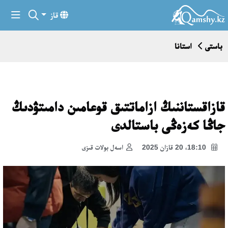
قاز
باستى
استانا
قازاقستاننىڭ ازاماتتىق قوعامىن دامىتۋدىڭ
جاڭا كەزەڭى باستالدى
18:10، 20 قازان 2025
اسەل بولات قىزى