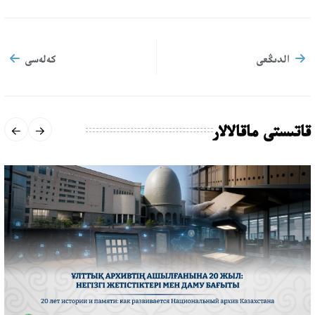
الدىڭعى
كەلەسى
قاتىستى ماقالالار