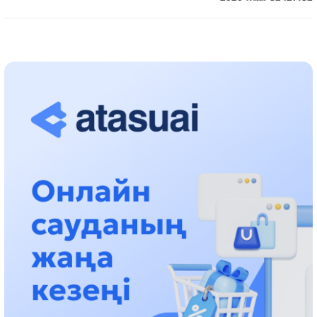
حالىقارالىق «فورمۋلا-1 H2O» جارىسىن قونايەۆ قالاسىندا وتكىزۋ
جوسپارلانۋدا
13:13، 30 شىلدە 2026
اسحات اسىلبەكوۆ: كۇشتى بيلىككە كۇشتى تۇلعالار كەرەك!
12:01، 28 شىلدە 2026
ابزال دوستيار: دۋمان مۇحامەتكارىمدى الماتى تۇرمەسىنە اۋىستىرۋى
مۇمكىن
16:15، 27 شىلدە 2026
وسكەنباي قۇلاتاي ۇلى: رۋحانياتقا قىزمەت ەتكەن قالامگەر
17:46، 26 شىلدە 2026