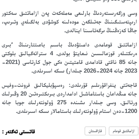
وسى وزگەرىستەردىڭ بارلىعى مەملەكەت پەن ازاماتتىق سەكتور
ارىپتەستىگىنىڭ جەتىلگەن مودەلىنە كوشۋدى بەلگىلەي وتىرىپ،
جاڭا كەزەڭنىڭ ىرگەتاسىنا اينالدى.
ازاماتتىق قوعامدى دامىتۋدىڭ باسىم باعىتتارىنىڭ ءبىرى
ەرىكتىلەر قوزعالىسىن نىعايتۋ بولدى. 4 ستراتەگيالىق بلوكتى
جانە 85 ناقتى قادامدى قامتيتىن ەكى جول كارتاسى (2021-
2023 جانە 2024-2026 جىلدار) ىسكە اسىرىلدى.
قاجەتتى ينفراقۇرىلىم قۇرىلدى: رەسپۋبليكالىق فرونت-وفيس
جانە مىڭداعان باستاماشىل ادامداردى بىرىكتىرەتىن 20 وڭىرلىك
ورتالىق. وسى جىلدار ىشىندە 275 ۆولونتەرلىك جوبا جانە
1200-دەن استام ۆولونتەرلىك باستامالار ىسكە اسىرىلدى.
قاتىستى تەگتەر :
ازاماتتىق قوعام
قازاقستان