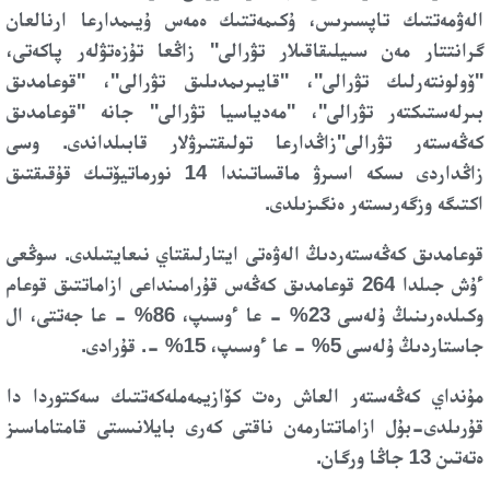
الەۋمەتتىك تاپسىرىس، ۇكىمەتتىك ەمەس ۇيىمدارعا ارنالعان
گرانتتار مەن سىيلىقاقىلار تۋرالى" زاڭعا تۇزەتۋلەر پاكەتى،
"ۆولونتەرلىك تۋرالى"، "قايىرىمدىلىق تۋرالى"، "قوعامدىق
بىرلەستىكتەر تۋرالى"، "مەدياسيا تۋرالى" جانە "قوعامدىق
كەڭەستەر تۋرالى"زاڭدارعا تولىقتىرۋلار قابىلداندى. وسى
زاڭداردى ىسكە اسىرۋ ماقساتىندا 14 نورماتيۆتىك قۇقىقتىق
اكتىگە وزگەرىستەر ەنگىزىلدى.
قوعامدىق كەڭەستەردىڭ الەۋەتى ايتارلىقتاي نىعايتىلدى. سوڭعى
ءۇش جىلدا 264 قوعامدىق كەڭەس قۇرامىنداعى ازاماتتىق قوعام
وكىلدەرىنىڭ ۇلەسى 23% - عا ءوسىپ، 86% - عا جەتتى، ال
جاستاردىڭ ۇلەسى 5% - عا ءوسىپ، 15% -. قۇرادى.
مۇنداي كەڭەستەر العاش رەت كۆازيمەملەكەتتىك سەكتوردا دا
قۇرىلدى-بۇل ازاماتتارمەن ناقتى كەرى بايلانىستى قامتاماسىز
ەتەتىن 13 جاڭا ورگان.