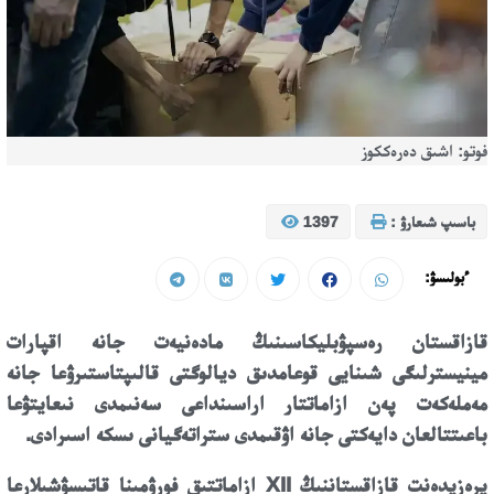
فوتو: اشىق دەرەككوز
باسىپ شىعارۋ :
1397
ءبولىسۋ:
قازاقستان رەسپۋبليكاسىنىڭ مادەنيەت جانە اقپارات
مينيسترلىگى شىنايى قوعامدىق ديالوگتى قالىپتاستىرۋعا جانە
مەملەكەت پەن ازاماتتار اراسىنداعى سەنىمدى نىعايتۋعا
باعىتتالعان دايەكتى جانە اۋقىمدى ستراتەگيانى ىسكە اسىرادى.
پرەزيدەنت قازاقستاننىڭ XII ازاماتتىق فورۋمىنا قاتىسۋشىلارعا