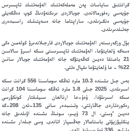
گرانتتىق ساياسات پەن مەملەكەتتىك الەۋمەتتىك تاپسىرىس
جۇيەسى رەفورمالاندى. جوبالاردى ىرىكتەۋدىڭ كوپ دەڭگەيلى
جۇيەسى ەنگىزىلدى، ساراپتاما جانە ەسەپتىلىك راسىمدەرى
جەتىلدىرىلدى.
بۇل وزگەرىستەر الەۋمەتتىك جوبالاردى قارجىلاندىرۋ كولەمىن ەكى
ەسەگە ۇلعايتۋعا، الەۋمەتتىك تاپسىرىستى ىسكە اسىرۋ سالاسىن
21 باعىتقا دەيىن كەڭەيتۋگە جانە الەۋمەتتىك جوبالار سانىن
22% - عا ۇلعايتۋعا ىقپال ەتتى.
بەس جىل ىشىندە 10،3 ملرد تەڭگە سوماسىنا 556 گرانت ىسكە
اسىرىلدى. 2025 جىلى 1،8 ملرد تەڭگە سوماسىنا 104 گرانت
ىسكە اسىرىلۋدا. ۇەۇ-عا ارنالعان سىيلىقتار كونكۋرسى
رەكوردتاردى جاڭارتتى، وتىنىمدەر سانى 135-تەن 208-گە
دەيىن ءوستى، ال 73 ۇيىم، سونىڭ ىشىندە اۋىلدىق جانە
ينكليۋزيۆتى باستامالار جەڭىمپاز اتاندى. وسى جىلدار ىشىندە
بارلىعى 336 ۇەۇ سىيلىق الدى.