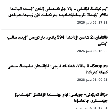
ءبىر كۇننىڭ قۋانىشى - بالا جۇرەگىندەگى ۇلكەن ءۇمىت: الماتىدا
بالالار ءۇيىنىڭ تاربيەلەنۋشىلەرىنە مەرەكەلىك كۇن ۇيىمداستىرىلدى
17:31، 05 تامىز 2026
قالقامان-2 شاعىن اۋدانىندا 594 پاتەرى بار تۇرعىن ءۇيدى سالىپ
ءبىتتى
15:09، 05 تامىز 2026
Scopus-قا ماقالا، شەتەلگە قارجى: قازاقستان عىلىمىنىڭ ەسەبى
كىمگە كەرەك؟
00:21، 01 تامىز 2026
«زاڭ كەرۋەنى» جوباسى: اباي وبلىسىندا قۇقىقتىق ءتۇسىندىرۋ
جۇمىستارى جالعاسۋدا
17:31، 31 شىلدە 2026