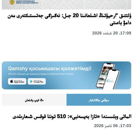
ۇلتتىق ءارحيۆتىڭ اشىلعانىنا 20 جىل: نەگىزگى جەتىستىكتەرى مەن
دامۋ باعىتى
17:09، 20 شىلدە 2026
سوڭعى جاڭالىقتار
ەڭ كوپ وقىلعان
الماتى وبلىسىندا «تازا بەيسەنبى»: 510 توننا قوقىس شىعارىلدى
17:03، 06 تامىز 2026