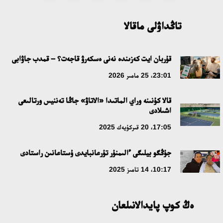
18:59، 20 شىلدە 2026
تاڭداۋلى ماقالا
جاساندى ينتەللەكت: ادامزاتتىڭ كومەكشىسى مە، الدە باسەكەلەسى
مە؟
قۇربان ايت كەزىندە نەنى ەسكەرۋ قاجەت؟ – قمدب جاۋابى
18:16، 20 شىلدە 2026
23:01، 25 مامىر 2026
قالا كۇنىنە وراي الماتىدا «الاتاۋ» جاڭا تەننيس ورتالىعى
ۇلتتىق ءارحيۆتىڭ اشىلعانىنا 20 جىل: نەگىزگى جەتىستىكتەرى مەن
اشىلادى
دامۋ باعىتى
17:05، 20 قىركۇيەك 2025
17:09، 20 شىلدە 2026
جۇڭگو بيلىگى ءالىمنۇر تۇرعانبايدى ۇستاعانىن راستادى
مەملەكەت باسشىسى كوبەيتۇز كولىنىڭ جاي-كۇيىنە نازار اۋداردى
10:17، 14 تامىز 2025
18:22، 17 شىلدە 2026
ەڭ كوپ پايدالانىلعان
التىن وردا تاريحىن وقىتۋدىڭ يننوۆاسيالىق تاسىلدەرى ەنگىزىلەدى