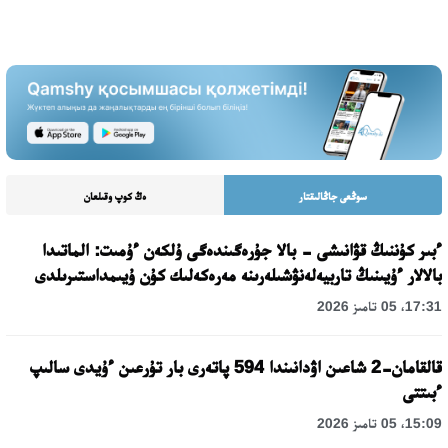
سوڭعى جاڭالىقتار
ەڭ كوپ وقىلعان
ءبىر كۇننىڭ قۋانىشى - بالا جۇرەگىندەگى ۇلكەن ءۇمىت: الماتىدا
بالالار ءۇيىنىڭ تاربيەلەنۋشىلەرىنە مەرەكەلىك كۇن ۇيىمداستىرىلدى
17:31، 05 تامىز 2026
قالقامان-2 شاعىن اۋدانىندا 594 پاتەرى بار تۇرعىن ءۇيدى سالىپ
ءبىتتى
15:09، 05 تامىز 2026