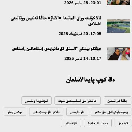
دامۋ باعىتى
23:01، 25 مامىر 2026
17:09، 20 شىلدە 2026
قالا كۇنىنە وراي الماتىدا «الاتاۋ» جاڭا تەننيس ورتالىعى
اشىلادى
مەملەكەت باسشىسى كوبەيتۇز كولىنىڭ جاي-كۇيىنە نازار اۋداردى
17:05، 20 قىركۇيەك 2025
18:22، 17 شىلدە 2026
جۇڭگو بيلىگى ءالىمنۇر تۇرعانبايدى ۇستاعانىن راستادى
التىن وردا تاريحىن وقىتۋدىڭ يننوۆاسيالىق تاسىلدەرى ەنگىزىلەدى
10:17، 14 تامىز 2025
10:28، 15 شىلدە 2026
ەڭ كوپ پايدالانىلعان
قازاقستان ۇقك: ۋاقىت سىن-قاتەرلەرى جانە ۇلتتىق مۇددەنى قورعاۋ
17:49، 13 شىلدە 2026
جاڭا قازاقستان
حالىقارالىق قىىلمىستىق سوت
قىزىلوردا وبلىسى
«تازا قازاقستان» اياسىندا شالكودەدە 7 تونناعا جۋىق قوقىس
پسيحولوگيالىق سۋرەتتەر
قار بارىسى
بالالار قاۋىپسىزدىگى
ەركىن ومار
جينالدى: رايىمبەك اۋدانىنداعى ەتنوفەستيۆال ەكولوگيالىق
مادەنيەتتىڭ ۇلگىسىن كورسەتتى
توقايەۆ
بەرىك اتاحانوۆ
قازاقستان
17:01، 12 شىلدە 2026