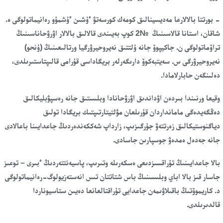
- بورتتا بالالارعا مەديسينالىق كومەك كورسەتۋ ءۇشىن ءۇشمۇو رەانيماتولوگى ە.
شاقان، استانا قالاسىنىڭ №2 كوپ بەيىندى قالالىق بالالار اۋرۋحاناسىنىڭ
تراۆماتولوگى ن. جاكيپوۆ جانە ۇلتتىق نەيروحيرۋرگيا ورتالىعىنىڭ (ۇنحو)
نەيروحيرۋرگى س. سەيتبەكوۆ دارىگەرلەر بريگاداسى قۇرامى قالىپتاستىرىلدى،
دەلىنگەن حابارلامادا.
وقيعا ورنىندا بىردەن اۋداندىق اۋرۋحانادا وبلىستىق جانە رەسپۋبليكالىق
دەڭگەيدەگى مامانداردان قۇرىلعان مۋلتيتارتىپتىك بريگادا تولىق
دياگنوستيكالىق زەرتتەۋ جۇرگىزىپ، زارداپ شەككەندەردىڭ جاعدايىنا باعالادى
جانە جەدەل ەمدەۋ جوسپارىن جاسادى.
بالا جاعدايىنىڭ تۇراقسىزدىعى ەسكەرىلە وتىرىپ، پاسيەنتتەردىڭ ءبىرى – توعىز
جاسار قىز بالا اباي وبلىسىنىڭ باس شتاتتان تىس انەستەزيولوگ-رەانيماتولوگى
د. كاريموۆتىڭ باقىلاۋىمەن جاعدايى تۇراقتالعانعا دەيىن ستاسيوناردا
قالدىرىلدى.