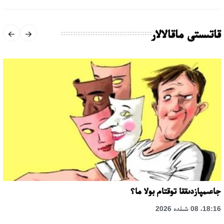
قاتىستى ماقالالار
جاعىمپازدىققا توقتام بولا ما؟
18:16، 08 شىلدە 2026