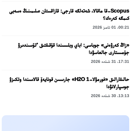
Scopus-قا ماقالا، شەتەلگە قارجى: قازاقستان عىلىمىنىڭ ەسەبى
كىمگە كەرەك؟
00:21، 01 تامىز 2026
«زاڭ كەرۋەنى» جوباسى: اباي وبلىسىندا قۇقىقتىق ءتۇسىندىرۋ
جۇمىستارى جالعاسۋدا
17:31، 31 شىلدە 2026
حالىقارالىق «فورمۋلا-1 H2O» جارىسىن قونايەۆ قالاسىندا وتكىزۋ
جوسپارلانۋدا
13:13، 30 شىلدە 2026
اسحات اسىلبەكوۆ: كۇشتى بيلىككە كۇشتى تۇلعالار كەرەك!
12:01، 28 شىلدە 2026