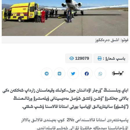
فوتو: اشىق دەرەككوز
باسىپ شىعارۋ :
129079
ءبولىسۋ:
اباي وبلىسىنىڭ ءۇرجار اۋدانىنان جول-كولىك وقيعاسىنان زارداپ شەككەن ەكى
بالانى جەتكىزۋ ءۇشىن ۇلتتىق شۇعىل مەديسينانى ۇيلەستىرۋ ورتالىعىنىڭ
(ءۇشمۇو) سانيتاريالىق اۆياسيا بورتى استانا قالاسىنا ۇشىپ شىقتى.
پاسيەنتتەردى استانا قالاسىنداعى №2 كوپ بەيىندى قالالىق بالالار
اۋرۋحاناسىنا ەمدەۋگە جاتقىزۋ تۋرالى شەشىم قابىلداندى.