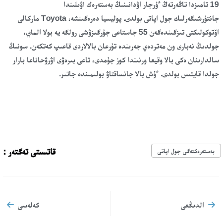
19 تامىزدا تاڭەرتەڭ ءۇرجار اۋدانىنىڭ بەستەرەك اۋىلىندا
جانتۇرشىگەرلىك جول اپاتى بولدى. پوليسيا دەرەگىنشە، Toyota ماركالى
اۆتوكولىكتى تىزگىندەگەن 55 جاستاعى جۇرگىزۋشى رولگە يە بولا الماي،
جولدىڭ نەبارى ون مەتردەي جەرىندە تۇرعان بالالاردى قاعىپ كەتكەن. سونىڭ
سالدارىنان ەكى بالا وقيعا ورنىندا كوز جۇمدى، تاعى بىرەۋى اۋرۋحاناعا بارار
جولدا قايتىس بولدى. ءۇش بالا جانساقتاۋ بولىمىندە جاتىر.
قاتىستى تەگتەر :
بەستەرەكتەگى جول اپاتى
الدىڭعى
كەلەسى