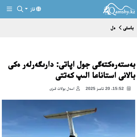
قاز
باستى
ەل
بەستەرەكتەگى جول اپاتى: دارىگەرلەر ەكى
بالانى استاناعا الىپ كەتتى
15:52، 20 تامىز 2025
اسەل بولات قىزى