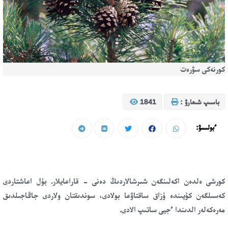
كورنەكى سۋرەت
باسىپ شىعارۋ :
1841
ءبولىسۋ:
كورشى ەلدەن اكەلىنگەن شىرشالاردىڭ دەنى - قاراعايلار. بۇل اعاشتاردى
كەسىلگەن كۇيىندە ۇزاق ساقتاۋعا بولادى، سوندىقتان ولاردى جاڭاجىلدىق
مەرەكەلەر الدىندا ءجيى ساتىپ الادى.