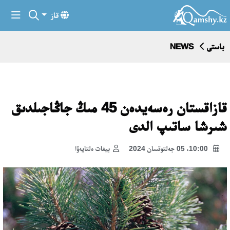
قاز
باستى
NEWS
قازاقستان رەسەيدەن 45 مىڭ جاڭاجىلدىق
شىرشا ساتىپ الدى
10:00، 05 جەلتوقسان 2024
بيفات ەلتايەۆا