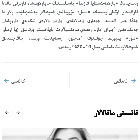
رەسەيدىڭ «پارلامەنتسكايا گازەتا» باسىلىمىنىڭ حابارلاۋىنشا، قازىرگى تاڭدا
قازاقستان ارقىلى رەسەيگە «اسىل» ەۋروپالىق شىرشالار جەتكىزىلۋدە. ولار دا
جاڭا جىل الدىندا جوعارى باعالانادى. بۇرىن ولاردى تىكەلەي ەۋروپادان
جەتكىزەتىن، ءبىراق ءقازىر رەسەي سانكسيالارىنا بايلانىستى ورتالىق ازيا ارقىلى
«سۇر» يمپورتقا جۇگىنۋگە ءماجبۇر. رەسەيدىڭ وزىندە جاڭاجىلدىق
شىرشالاردىڭ باعاسى بيىل 10-20% وسەدى.
الدىڭعى
كەلەسى
قاتىستى ماقالالار