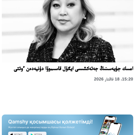
امسك جۇيەسىنىڭ جەتەكشىسى ايگۇل قاسىموۆا دۇنيەدەن ءوتتى
15:20، 18 قاڭتار 2026