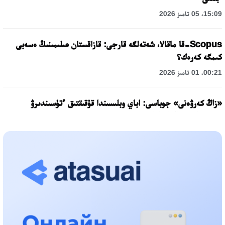
15:09، 05 تامىز 2026
Scopus-قا ماقالا، شەتەلگە قارجى: قازاقستان عىلىمىنىڭ ەسەبى
كىمگە كەرەك؟
00:21، 01 تامىز 2026
«زاڭ كەرۋەنى» جوباسى: اباي وبلىسىندا قۇقىقتىق ءتۇسىندىرۋ
جۇمىستارى جالعاسۋدا
17:31، 31 شىلدە 2026
حالىقارالىق «فورمۋلا-1 H2O» جارىسىن قونايەۆ قالاسىندا وتكىزۋ
جوسپارلانۋدا
13:13، 30 شىلدە 2026
اسحات اسىلبەكوۆ: كۇشتى بيلىككە كۇشتى تۇلعالار كەرەك!