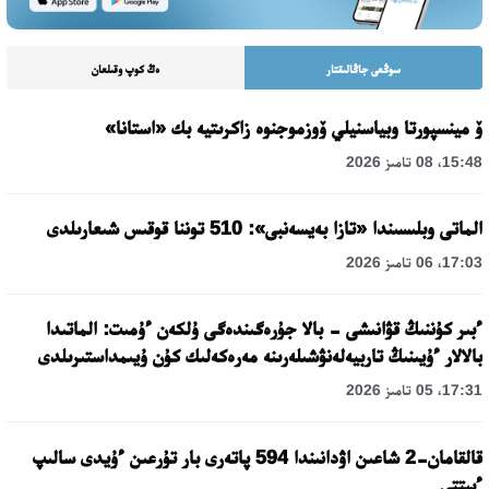
سوڭعى جاڭالىقتار
ەڭ كوپ وقىلعان
ۆ مينسپورتا وبياسنيلي ۆوزموجنوە زاكرىتيە بك «استانا»
15:48، 08 تامىز 2026
الماتى وبلىسىندا «تازا بەيسەنبى»: 510 توننا قوقىس شىعارىلدى
17:03، 06 تامىز 2026
ءبىر كۇننىڭ قۋانىشى - بالا جۇرەگىندەگى ۇلكەن ءۇمىت: الماتىدا
بالالار ءۇيىنىڭ تاربيەلەنۋشىلەرىنە مەرەكەلىك كۇن ۇيىمداستىرىلدى
17:31، 05 تامىز 2026
قالقامان-2 شاعىن اۋدانىندا 594 پاتەرى بار تۇرعىن ءۇيدى سالىپ
ءبىتتى