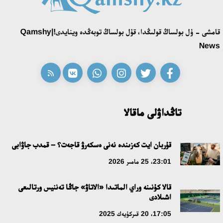
قونايەۆ قالاسىنىڭ اكىمى «سلاۆيان بازارى» بايقاۋىنىڭ جەڭىمپازى
قامشى - ۇل بولساڭ قولىڭدا، قۇل بولساڭ توبەڭدە وينايدى!|Qamshy
اقەركە امالياتتى قابىلدادى
News
16:27، 23 شىلدە 2026
قازاق تىلىندەگى «قۇت» كونسەپتىسىنىڭ لينگۆومادەني سيپاتى
09:21، 21 شىلدە 2026
تاڭداۋلى ماقالا
ابايدىڭ ادام تاربيەسى تۋرالى كوزقاراستارىنىڭ وزەكتىلىگى
قۇربان ايت كەزىندە نەنى ەسكەرۋ قاجەت؟ – قمدب جاۋابى
18:59، 20 شىلدە 2026
23:01، 25 مامىر 2026
جاساندى ينتەللەكت: ادامزاتتىڭ كومەكشىسى مە، الدە باسەكەلەسى
قالا كۇنىنە وراي الماتىدا «الاتاۋ» جاڭا تەننيس ورتالىعى
مە؟
اشىلادى
18:16، 20 شىلدە 2026
17:05، 20 قىركۇيەك 2025