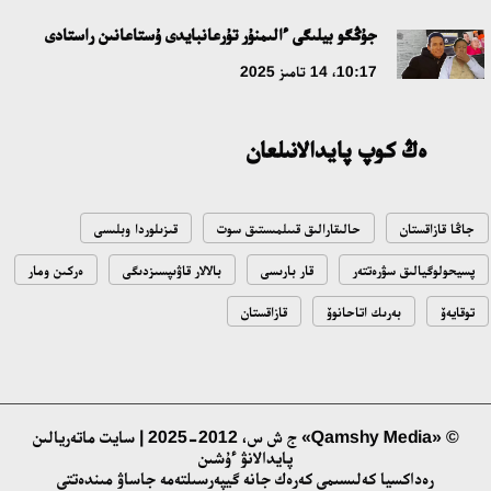
ۇلتتىق ءارحيۆتىڭ اشىلعانىنا 20 جىل: نەگىزگى جەتىستىكتەرى مەن
جۇڭگو بيلىگى ءالىمنۇر تۇرعانبايدى ۇستاعانىن راستادى
دامۋ باعىتى
10:17، 14 تامىز 2025
17:09، 20 شىلدە 2026
ەڭ كوپ پايدالانىلعان
مەملەكەت باسشىسى كوبەيتۇز كولىنىڭ جاي-كۇيىنە نازار اۋداردى
18:22، 17 شىلدە 2026
جاڭا قازاقستان
حالىقارالىق قىىلمىستىق سوت
قىزىلوردا وبلىسى
التىن وردا تاريحىن وقىتۋدىڭ يننوۆاسيالىق تاسىلدەرى ەنگىزىلەدى
پسيحولوگيالىق سۋرەتتەر
قار بارىسى
بالالار قاۋىپسىزدىگى
ەركىن ومار
10:28، 15 شىلدە 2026
توقايەۆ
بەرىك اتاحانوۆ
قازاقستان
قازاقستان ۇقك: ۋاقىت سىن-قاتەرلەرى جانە ۇلتتىق مۇددەنى قورعاۋ
17:49، 13 شىلدە 2026
© «Qamshy Media» ج ش س، 2012-2025 | سايت ماتەريالىن
پايدالانۋ ءۇشىن
«تازا قازاقستان» اياسىندا شالكودەدە 7 تونناعا جۋىق قوقىس
رەداكسيا كەلىسىمى كەرەك جانە گيپەرسىلتەمە جاساۋ مىندەتتى
جينالدى: رايىمبەك اۋدانىنداعى ەتنوفەستيۆال ەكولوگيالىق